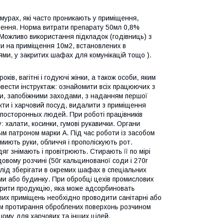
урах, які часто проникають у приміщення,
пчення. Норма витрати препарату 50мл 0,8%
 Можливо використання підкладок (годівниць) з
шти на приміщення 10м2, встановлених в
ями, у закритих шафах для комунікацій тощо ).
в, вагітні і годуючі жінки, а також особи, яким
вести інструктаж: ознайомити всіх працюючих з
ни, запобіжними заходами, з наданням першої
кти і харчовий посуд, видалити з приміщення
і посторонных людей. При роботі працівників
 халати, косинки, гумові рукавички. Органи
м патроном марки А. Під час роботи із засобом
миють руки, обличчя і прополіскують рот.
г знімають і провітрюють. Стирають її по мірі
овому розчині (50г кальцинованої соди і 270г
слід зберігати в окремих шафах в спеціальних
ами або будинку. При обробці цехів промислових
вкрити продукцію, яка може адсорбиновать
вих приміщень необхідно проводити санітарні або
яхом протирання оброблених поверхонь розчином
ому для харчових та інших цілей.