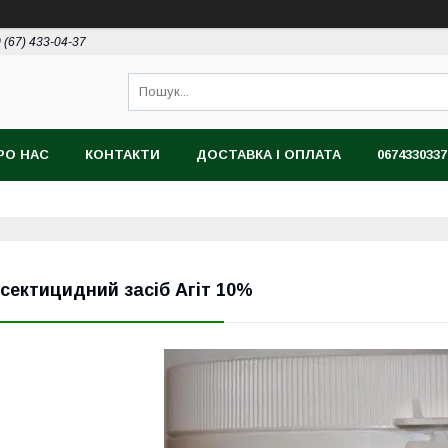
 (67) 433-04-37
РО НАС
КОНТАКТИ
ДОСТАВКА І ОПЛАТА
0674330337
нсектицидний засіб Агіт 10%