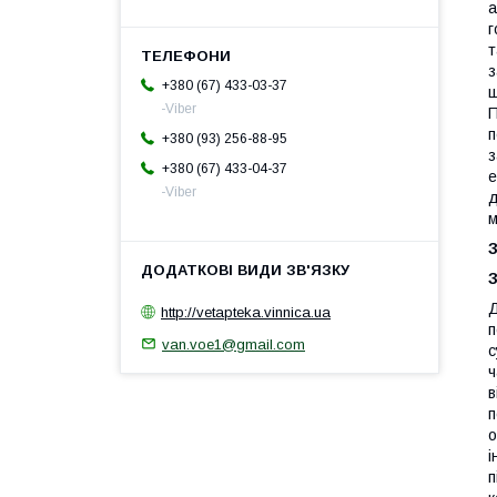
а
г
т
з
+380 (67) 433-03-37
ш
-Viber
П
п
+380 (93) 256-88-95
з
+380 (67) 433-04-37
е
-Viber
д
м
З
Д
http://vetapteka.vinnica.ua
п
van.voe1@gmail.com
с
ч
в
п
о
і
п