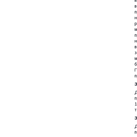
к
в
п
н
р
м
п
н
в
з
м
б
П
п
Д
п
1
Д
п