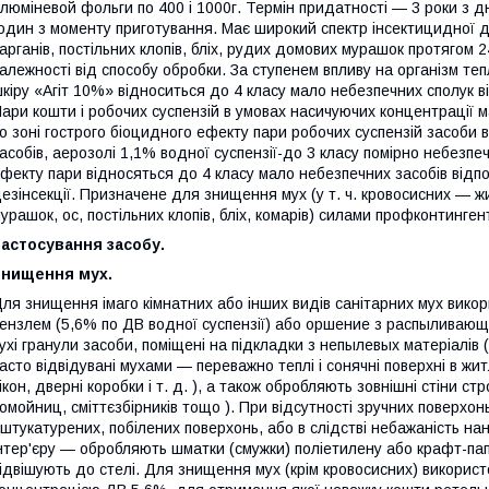
люміневой фольги по 400 і 1000г. Термін придатності — 3 роки з д
один з моменту приготування. Має широкий спектр інсектицидної дії
арганів, постільних клопів, бліх, рудих домових мурашок протягом 
алежності від способу обробки. За ступенем впливу на організм те
кіру «Агіт 10%» відноситься до 4 класу мало небезпечних сполук в
ари кошти і робочих суспензій в умовах насичуючих концентрації ма
о зоні гострого біоцидного ефекту пари робочих суспензій засоби 
асобів, аерозолі 1,1% водної суспензії-до 3 класу помірно небезпеч
фекту пари відносяться до 4 класу мало небезпечних засобів відп
езінсекції. Призначене для знищення мух (у т. ч. кровосисних — жиг
урашок, ос, постільних клопів, бліх, комарів) силами профконтингент
астосування засобу.
Знищення мух.
ля знищення імаго кімнатних або інших видів санітарних мух вико
ензлем (5,6% по ДВ водної суспензії) або оршение з распыливающе
ухі гранули засоби, поміщені на підкладки з непылевых матеріалів 
асто відвідувані мухами — переважно теплі і сонячні поверхні в жи
ікон, дверні коробки і т. д. ), а також обробляють зовнішні стіни 
омойниц, сміттєзбірників тощо ). При відсутності зручних поверхон
штукатурених, побілених поверхонь, або в слідстві небажаність н
нтер'єру — обробляють шматки (смужки) поліетилену або крафт-папе
ідвішують до стелі. Для знищення мух (крім кровосисних) використ