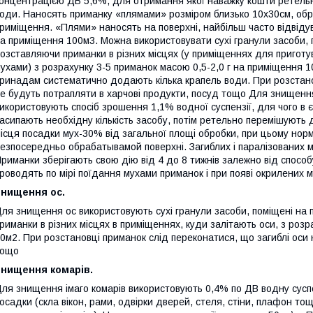
онцентрацією ДВ 5,6%, для отримання якої наважку кошти ретельно
оди. Наносять приманку «плямами» розміром близько 10х30см, обр
риміщення. «Плями» наносять на поверхні, найбільш часто відвіду
а приміщення 100м3. Можна використовувати сухі гранули засоби, п
озставляючи приманки в різних місцях (у приміщеннях для приготув
ухами) з розрахунку 3-5 приманок масою 0,5-2,0 г на приміщення 
ринадам систематично додають кілька крапель води. При розстано
е будуть потрапляти в харчові продукти, посуд тощо Для знищенн
икористовують спосіб зрошення 1,1% водної суспензії, для чого в 
асипають необхідну кількість засобу, потім ретельно перемішують
ісця посадки мух-30% від загальної площі обробки, при цьому нор
езпосередньо обрабатывамой поверхні. Загиблих і паралізованих 
риманки зберігають свою дію від 4 до 8 тижнів залежно від способу
роводять по мірі поїдання мухами приманок і при появі окрилених м
Знищення ос.
ля знищення ос використовують сухі гранули засоби, поміщені на 
риманки в різних місцях в приміщеннях, куди залітають оси, з роз
0м2. При розстановці приманок слід переконатися, що загиблі оси 
тощо
Знищення комарів.
ля знищення імаго комарів використовують 0,4% по ДВ водну сусп
осадки (скла вікон, рами, одвірки дверей, стеля, стіни, плафон тощ