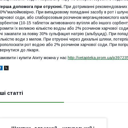
Перша допомога при отруєнні.
При дотриманні рекомендованих р
0%"малоймовірно. При випадковому попаданні засобу в рот і шлун
арчової соди, або слаборозовым розчином мерганцевокислого калію
орбентом (10-15 таблеток активованого вугілля або іншого сорбент
ромити їх великою кількістю водоы або 2% розчином харчової сод
чі закапати за повіку 30% сульфацил натрію (альбуцид). При попад
ількістю води з милом. При отруєнні через дихальні шляхи, потерпіл
рополоскати рот водою або 2% розчином харчової соди. При погірш
вернутися до лікаря.
амовити і купити Агиту можна у нас
http://vetapteka.prom.ua/p397235
нші статті