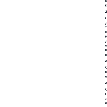
с
к
О
д
т
с
м
д
о
п
п
О
в
о
О
П
з
о