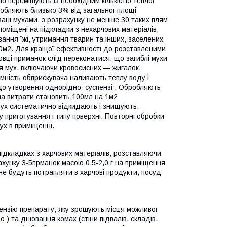
 перемішують із необхідним кількістю теплої
обляють близько 3% від загальної площі
вані мухами, з розрахунку не менше 30 таких плям
оміщені на підкладки з нехарчових матеріалів,
ання їжі, утримання тварин та інших, заселених
10м2. Для кращої ефективності до розставленими
вці приманок слід переконатися, що загиблі мухи
я мух, включаючи кровосисних — жигалок,
ємність обприскувача наливають теплу воду і
 до утворення однорідної суспензії. Обробляють
ма витрати становить 100мл на 1м2
мух систематично відкидають і знищують.
 приготування і типу поверхні. Повторні обробки
ух в приміщенні.
підкладках з харчових матеріалів, розставляючи
рахунку 3-5прманок масою 0,5-2,0 г на приміщення
не будуть потрапляти в харчові продукти, посуд
ензію препарату, яку зрошують місця можливої
о ) та днювання комах (стіни підвалів, складів,