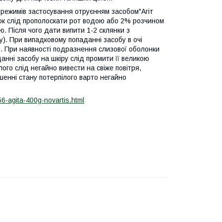
ежимів застосування отруєнням засобом"Агіт
ок слід прополоскати рот водою або 2% розчином
. Після чого дати випити 1-2 склянки з
у). При випадковому попаданні засобу в очі
и. При наявності подразнення слизової оболонки
анні засобу на шкіру слід промити її великою
ого слід негайно вивести на свіже повітря,
енні стану потерпілого варто негайно
6-agita-400g-novartis.html