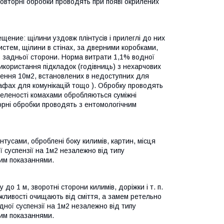
 Повторні обробки проводять при появі окрилених
щение: щілини уздовж плінтусів і прилеглі до них
систем, щілини в стінах, за дверними коробками,
 з задньої сторони. Норма витрати 1,1% водної
икористання підкладок (годівниць) з нехарчових
іщення 10м2, встановлених в недоступних для
шафах для комунікацій тощо ). Обробку проводять
селеності комахами обробляються суміжні
орні обробки проводять з ентомологічним
нтусами, оброблені боку килимів, картин, місця
суспензії на 1м2 незалежно від типу
ним показаннями.
до 1 м, зворотні сторони килимів, доріжки і т. п.
жливості очищають від сміття, а замем ретельно
ної суспензії на 1м2 незалежно від типу
ним показаннями.