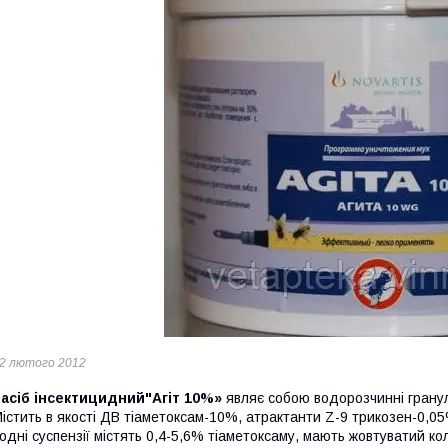
2 лютого 2012
асіб інсектицидний"Агіт 10%»
являє собою водорозчинні гранули
істить в якості ДВ тіаметоксам-10%, атрактанти Z-9 трикозен-0,05
одні суспензії містять 0,4-5,6% тіаметоксаму, мають жовтуватий кол