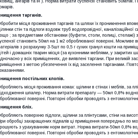
ховищ, ангарів та ін ). Норма витрати суспензії становить 50мл\м.
омарів.
Знищення тарганів.
бробити місця проживання тарганів та шляхи їх проникнення впоме
ілянки стін та підлоги вздовж труб водопровідної, каналізаційної 
ощо ; за предметами обстановки (буфети, столи, полиці, стелажі)
успензії становить 50мл на 1 м2 оброблюваної поверхні. Можливе в
атеріалів з розрахунку 3-5шт по 0,5 г сухих гранул кошти на прим
ітей і домашніх тварин місця (за кухонними меблями, у закритих 
дночасно у всіх приміщеннях, де виявлені таргани. При великій за
риміщення з метою убезпечення їх від заселення тарганами. Повт
оказаннями.
Знищення постільних клопів.
бробляють місця проживання комах: щілини в стінах і меблів, за плі
ідходження шпалер. Норма витрати препарату — 50мл 0,8% водної 
броблюваної поверхні. Повторні обробки проводять з ентомологіч
Знищення бліх.
бробляють поверхню підлоги, щілини за плінтусами, стіни на висоту 
ри обробці захаращених підвалів ці приміщення попередньо по мо
рошують з урахуванням норм витрат. Норма витрати-50мл 0,8% вод
броблюваної поверхні. Повторні обробки проводять з ентомологіч