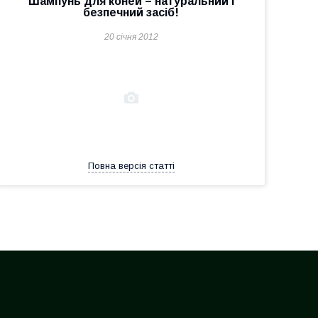
Шампунь для коней – натуральний і
безпечний засіб!
20 січня 2012
Повна версія статті