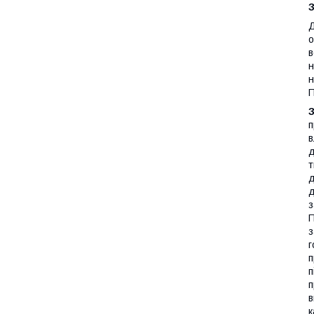
Д
о
в
н
н
П
З
п
в
д
т
д
д
з
П
з
г
п
п
п
в
к