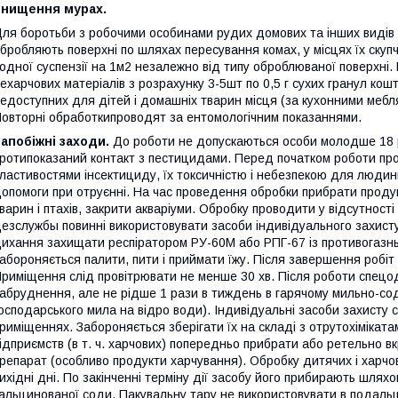
Знищення мурах.
ля боротьби з робочими особинами рудих домових та інших видів м
бробляють поверхні по шляхах пересування комах, у місцях їх ску
одної суспензії на 1м2 незалежно від типу оброблюваної поверхні.
ехарчових матеріалів з розрахунку 3-5шт по 0,5 г сухих гранул ко
едоступних для дітей і домашніх тварин місця (за кухонними мебл
овторні обработкипроводят за ентомологічним показаннями.
апобіжні заходи.
До роботи не допускаються особи молодше 18 рокі
ротипоказаний контакт з пестицидами. Перед початком роботи про
ластивостями інсектициду, їх токсичністю і небезпекою для люди
опомоги при отруєнні. На час проведення обробки прибрати проду
варин і птахів, закрити акваріуми. Обробку проводити у відсутност
езслужбы повинні використовувати засоби індивідуального захисту:
ихання захищати респіратором РУ-60М або РПГ-67 із противогазны
абороняється палити, пити і приймати їжу. Після завершення робіт 
риміщення слід провітрювати не менше 30 хв. Після роботи спецодя
абруднення, але не рідше 1 рази в тиждень в гарячому мильно-сод
осподарського мила на відро води). Індивідуальні засоби захисту 
риміщеннях. Забороняється зберігати їх на складі з отрутохімікат
ідприємств (в т. ч. харчових) попередньо прибрати або ретельно 
репарат (особливо продукти харчування). Обробку дитячих і харчо
ихідні дні. По закінченні терміну дії засобу його прибирають шл
альцинованої соди. Пакувальну тару не використовувати в подальш