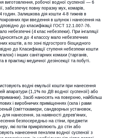
ня виготовлення, робочої водної суспензії — 6
, забезпечує повну поразку мух, комарів,
24 годин. Залишкова дія кошти 4-8 тижнів в
плокровних при введення в шлунок і нанесення на
ідповідно до класифікації ГОСТ 12.1.007-76.
ло небезпечні (4 клас небезпеки). При інгаляції
відносяться до 4 класссу мало небезпечних
них коштів, а по зоні підгострого біоцидного
овідно до Класифікації ступеня небезпеки кошти
алок) і інших санітарних комахи (тарганів,
а в практиці медичної дезінсекції та побуті.
ристовують водні емульсії кошти при нанесення
й апаратури (1,1% по ДВ водної суспензії) або
(приманки). Засіб наносять на поверхню, найбільш
тлових і виробничих приміщеннях (скла і рами
строеный (сміттєкамери, сандворных установок,
ь для нанесення, за наявності дерев'яних,
анесення безпосередньо на стіни, предмети
ру, які потім прикріплюють до стін або
овують нанесення пензлем водної суспензії з