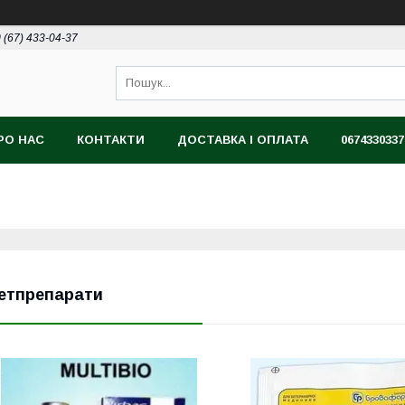
 (67) 433-04-37
РО НАС
КОНТАКТИ
ДОСТАВКА І ОПЛАТА
0674330337
етпрепарати