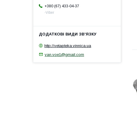
+380 (67) 433-04-37
-Viber
http://vetapteka.vinnica.ua
van.voe1@gmail.com