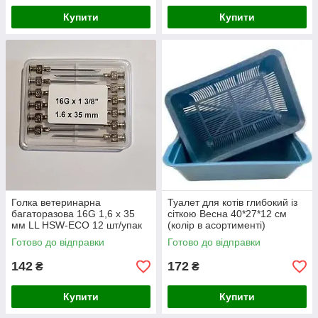
Купити
Купити
Голка ветеринарна
Туалет для котів глибокий із
багаторазова 16G 1,6 x 35
сіткою Весна 40*27*12 см
мм LL HSW-ECO 12 шт/упак
(колір в асортименті)
Готово до відправки
Готово до відправки
142
172
₴
₴
Купити
Купити