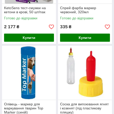
KetoSens тест-смужки на
Спрей фарба маркер
кетони в крові, 50 шт/пак
червоний, 320мл
Готово до відправки
Готово до відправки
2 177
335
₴
₴
Купити
Купити
Олівець - маркер для
Соска для випоювання ягнят
маркування тварин Top
і козенят (під пластикову
Marker (синій)
пляшку)