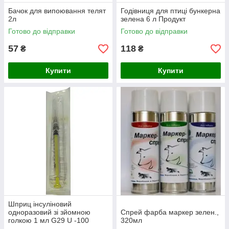
Бачок для випоювання телят
Годівниця для птиці бункерна
2л
зелена 6 л Продукт
Готово до відправки
Готово до відправки
57
118
₴
₴
Купити
Купити
Шприц інсуліновий
одноразовий зі зйомною
Спрей фарба маркер зелен.,
голкою 1 мл G29 U -100
320мл
(0,33*12,7мм)