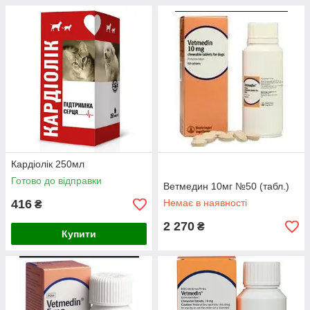
Кардіолік 250мл
Готово до відправки
Ветмедин 10мг №50 (табл.)
416
Немає в наявності
₴
2 270
₴
Купити