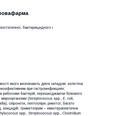
Бровафарма
іостатичної, бактерицидного і
ості якого визначають діючі складові: колістіна
исокоефективним при гастроинфекциях;
 на рибосоми бактерій, перешкоджаючи білкового
мікроорганізми (Streptococcus spp., E. coli,
lla), спірохети, лептоспіри, рикетсії, багато
д, кокцидій; триметоприм – хіміотерапевтичне
ylococcus spp., Streptococcus spp., Clostridium