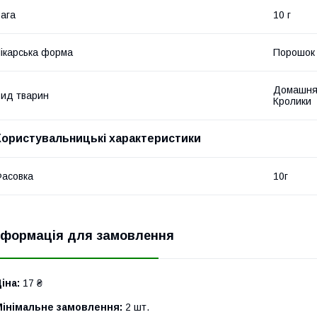
ага
10 г
ікарська форма
Порошок
Домашня 
ид тварин
Кролики
Користувальницькі характеристики
асовка
10г
нформація для замовлення
іна:
17 ₴
Мінімальне замовлення:
2 шт.