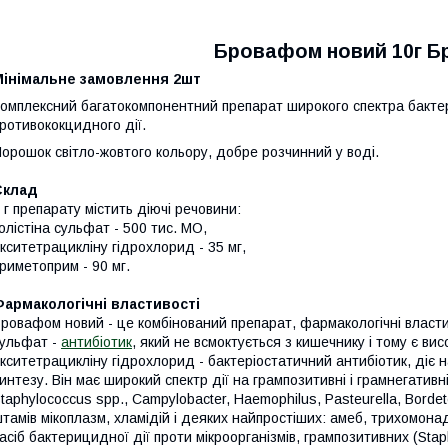
Бровафом новий 10г 
Мінімальне замовлення 2шт
омплексний багатокомпонентний препарат широкого спектра бактер
ротивококцидного дії.
орошок світло-жовтого кольору, добре розчинний у воді.
Склад
 г препарату містить діючі речовини:
олістіна сульфат - 500 тис. МО,
кситетрацикліну гідрохлорид - 35 мг,
риметоприм - 90 мг.
армакологічні властивості
ровафом новий - це комбінований препарат, фармакологічні властив
ульфат -
антибіотик
, який не всмоктується з кишечнику і тому є в
кситетрацикліну гідрохлорид - бактеріостатичний антибіотик, діє
интезу. Він має широкий спектр дії на грампозитивні і грамнегативні 
taphylococcus spp., Campylobacter, Haemophilus, Pasteurella, Bordete
тамів мікоплазм, хламідій і деяких найпростіших: амеб, трихомона
асіб бактерицидної дії проти мікроорганізмів, грампозитивних (Staph