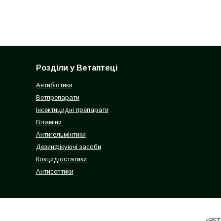
Розділи у Ветаптеці
Антибіотики
Ветпрепарати
Інсектицидні препарати
Вітаміни
Антигельмінтики
Дезинфікуючі засоби
Кокцидіостатики
Антисептики