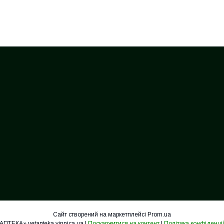
Сайт створений на маркетплейсі
Prom.ua
«ВЕТАПТЕКА» vetapteka.vinnica.ua |
Поскаржитися на контент
|
Політика конфіденці