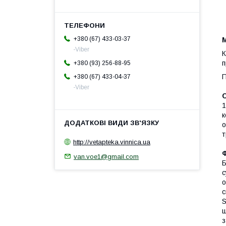
+380 (67) 433-03-37
-Viber
К
п
+380 (93) 256-88-95
П
+380 (67) 433-04-37
-Viber
1
к
о
т
http://vetapteka.vinnica.ua
Ф
van.voe1@gmail.com
Б
с
о
с
S
ш
з