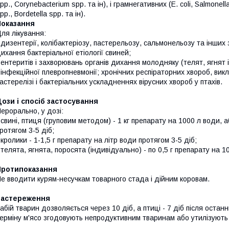
pp., Corynebacterium spp. та ін), і грамнегативних (Е. coli, Salmonella
pp., Bordetella spp. та ін).
Показання
ля лікування:
 дизентерії, колібактеріозу, пастерельозу, сальмонельозу та інших
ихання бактеріальної етіології свиней;
 ентеритів і захворювань органів дихання молодняку (телят, ягнят і 
 інфекційної плевропневмонії; хронічних респіраторних хвороб, ви
астерелізі і бактеріальних ускладненнях вірусних хвороб у птахів.
ози і спосіб застосування
ерорально, у дозі:
 свині, птиця (груповим методом) - 1 кг препарату на 1000 л води, 
ротягом 3-5 діб;
 кролики - 1-1,5 г препарату на літр води протягом 3-5 діб;
 телята, ягнята, поросята (індивідуально) - по 0,5 г препарату на 1
Протипоказання
е вводити курям-несучкам товарного стада і дійним коровам.
Застереження
абій тварин дозволяється через 10 діб, а птиці - 7 діб після оста
ерміну м'ясо згодовують непродуктивним тваринам або утилізують 