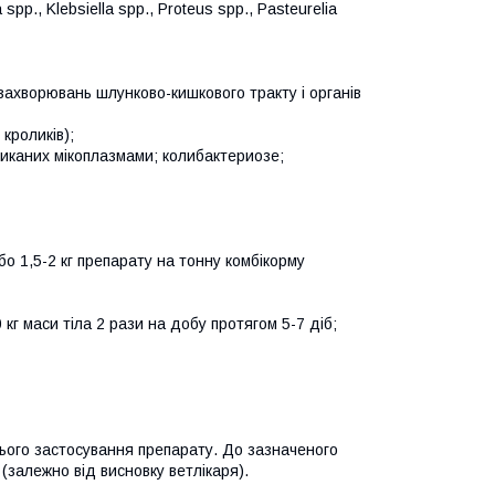
 spp., Klebsiella spp., Proteus spp., Pasteurelia
 захворювань шлунково-кишкового тракту і органів
кроликів);
кликаних мікоплазмами; колибактериозе;
або 1,5-2 кг препарату на тонну комбікорму
0 кг маси тіла 2 рази на добу протягом 5-7 діб;
ннього застосування препарату. До зазначеного
(залежно від висновку ветлікаря).