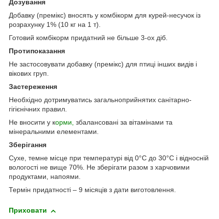
Дозування
Добавку (премікс) вносять у комбікорм для курей-несучок із
розрахунку 1% (10 кг на 1 т).
Готовий комбікорм придатний не більше 3-ох діб.
Протипоказання
Не застосовувати добавку (премікс) для птиці інших видів і
вікових груп.
Застереження
Необхідно дотримуватись загальноприйнятих санітарно-
гігієнічних правил.
Не вносити у к
орми,
збалансовані за вітамінами та
мінеральними елементами.
Зберігання
Сухе, темне місце при температурі від 0°С до 30°С і відносній
вологості не вище 70%. Не зберігати разом з харчовими
продуктами, напоями.
Термін придатності – 9 місяців з дати виготовлення.
Приховати