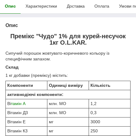
Опис
Характеристики
Доставка
Оплата
Умови п
Опис
Премікс "Чудо" 1% для курей-несучок
1кг O.L.KAR.
Сипучий порошок жовтувато-коричневого кольору із
специфічним запахом.
Склад
1 кг добавки (преміксу) містить:
Компоненти
Одиниці виміру
Кількість
активнодіючі компоненти:
Ві
тамін А
млн. МО
1,2
Вітамін Д
3
млн. МО
0,3
Вітамін Е
мг
3000
Вітамін К
3
мг
250