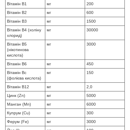
Вітамін В
1
мг
200
Вітамін В
2
мг
600
Вітамін В
3
мг
1500
Вітамін В
4
(холіну
мг
30000
хлорид)
Вітамін В
5
мг
3000
(нікотинова
кислота)
Вітамін В
6
мг
450
Вітамін В
с
мг
150
(фолієва кислота)
Вітамін В
12
мг
2,0
Цинк (Zn)
мг
5000
Манган (Mn)
мг
6000
Купрум (Сu)
мг
300
Ферум (Fe)
мг
3000