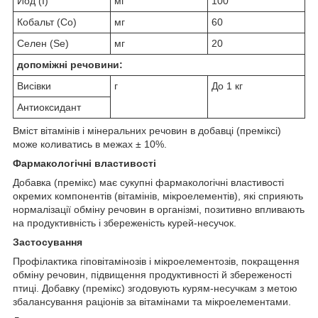
Йод (I)
мг
100
Кобальт (Co)
мг
60
Селен (Se)
мг
20
допоміжні речовини:
Висівки
г
До 1 кг
Антиоксидант
Вміст вітамінів і мінеральних речовин в добавці (преміксі)
може коливатись в межах ± 10%.
Фармакологічні властивості
Добавка (премікс) має сукупні фармакологічні властивості
окремих компонентів (вітамінів, мікроелементів), які сприяють
нормалізації обміну речовин в організмі, позитивно впливають
на продуктивність і збереженість курей-несучок.
Застосування
Профілактика гіповітамінозів і мікроелементозів, покращення
обміну речовин, підвищення продуктивності й збереженості
птиці. Добавку (премікс) згодовують курям-несучкам з метою
збалансування раціонів за вітамінами та мікроелементами.