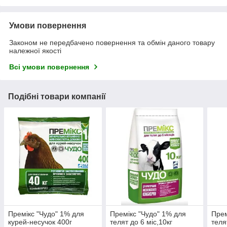
Умови повернення
Законом не передбачено повернення та обмін даного товару
належної якості
Всі умови повернення
Подібні товари компанії
Премікс "Чудо" 1% для
Премікс "Чудо" 1% для
Прем
курей-несучок 400г
телят до 6 міс,10кг
теля