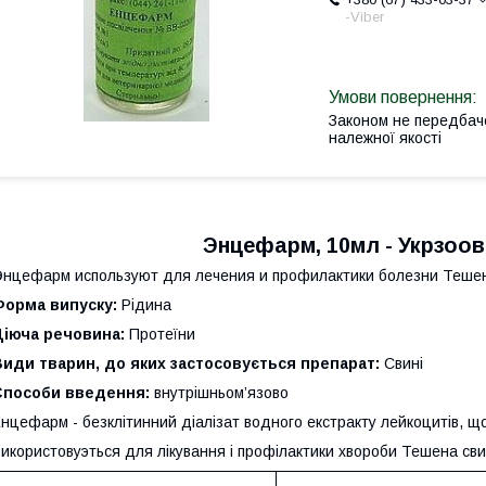
-Viber
Законом не передбач
належної якості
Энцефарм, 10мл - Укрзоо
нцефарм используют для лечения и профилактики болезни Тешен
Форма випуску:
Рідина
Діюча речовина:
Протеїни
Види тварин, до яких застосовується препарат:
Свині
Способи введення:
внутрішньом’язово
нцефарм - безклітинний діалізат водного екстракту лейкоцитів, 
икористовуэться для лікування і профілактики хвороби Тешена сви