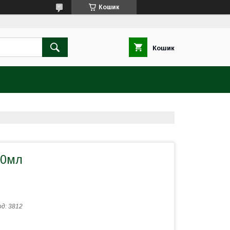
Кошик
Кошик
10мл
од:
3812