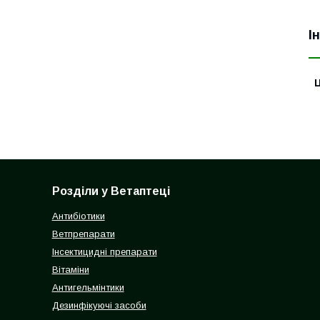
І
Ц
Розділи у Ветаптеці
Антибіотики
Ветпрепарати
Інсектицидні препарати
Вітаміни
Антигельмінтики
Дезинфікуючі засоби