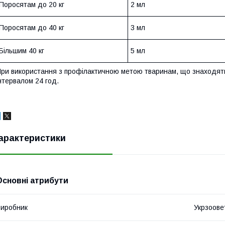
Поросятам до 20 кг
2 мл
Поросятам до 40 кг
3 мл
Більшим 40 кг
5 мл
ри використання з профілактичною метою тваринам, що знаходяться
нтервалом 24 год.
арактеристики
Основні атрибути
иробник
Укрзоове