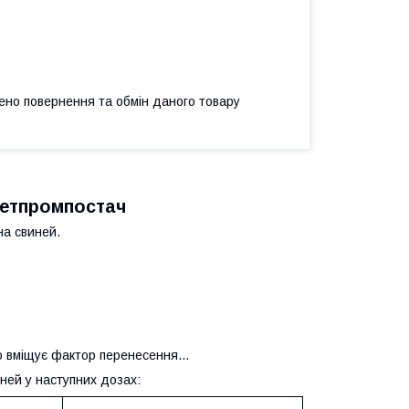
ено повернення та обмін даного товару
ветпромпостач
а свиней.
що вміщує фактор перенесення…
ней у наступних дозах: