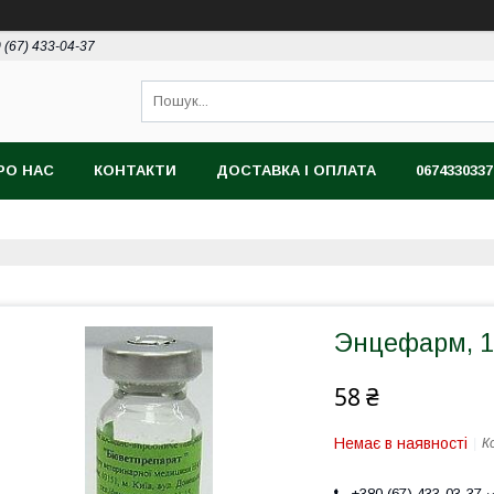
 (67) 433-04-37
РО НАС
КОНТАКТИ
ДОСТАВКА І ОПЛАТА
0674330337
Энцефарм, 
58 ₴
Немає в наявності
К
+380 (67) 433-03-37