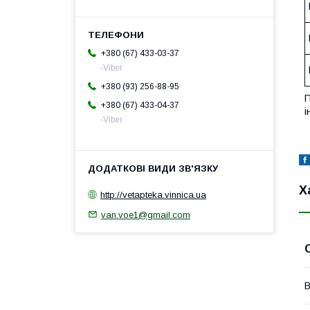
+380 (67) 433-03-37
-Viber
+380 (93) 256-88-95
П
+380 (67) 433-04-37
і
-Viber
Х
http://vetapteka.vinnica.ua
van.voe1@gmail.com
В