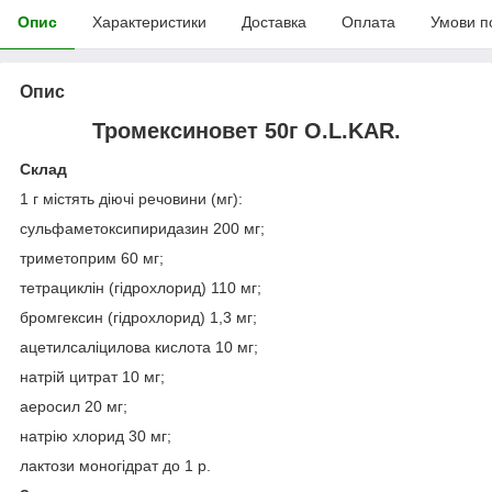
Опис
Характеристики
Доставка
Оплата
Умови п
Опис
Тромексиновет 50г O.L.KAR.
Склад
1 г містять діючі речовини (мг):
сульфаметоксипиридазин 200 мг;
триметоприм 60 мг;
тетрациклін (гідрохлорид) 110 мг;
бромгексин (гідрохлорид) 1,3 мг;
ацетилсаліцилова кислота 10 мг;
натрій цитрат 10 мг;
аеросил 20 мг;
натрію хлорид 30 мг;
лактози моногідрат до 1 р.