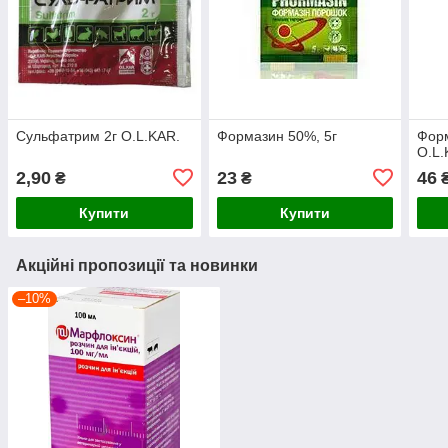
Сульфатрим 2г O.L.KAR.
Формазин 50%, 5г
Форм
O.L.
2,90
23
46
₴
₴
Купити
Купити
Акційні пропозиції та новинки
–10%