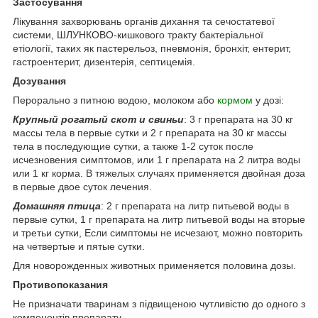
Застосування
Лікування захворювань органів дихання та сечостатевої
системи, ШЛУНКОВО-кишкового тракту бактеріальної
етіології, таких як пастерельоз, пневмонія, бронхіт, ентерит,
гастроентерит, дизентерія, септицемія.
Дозування
Перорально з питною водою, молоком або
кормом
у дозі:
Крупный рогатый скот и свиньи
: 3 г препарата на 30 кг
массы тела в первые сутки и 2 г препарата на 30 кг массы
тела в последующие сутки, а также 1-2 суток после
исчезновения симптомов, или 1 г препарата на 2 литра воды
или 1 кг корма. В тяжелых случаях применяется двойная доза
в первые двое суток лечения.
Домашняя птица
: 2 г препарата на литр питьевой воды в
первые сутки, 1 г препарата на литр питьевой воды на вторые
и третьи сутки, Если симптомы не исчезают, можно повторить
на четвертые и пятые сутки.
Для новорожденных животных применяется половина дозы.
Противопоказания
Не призначати тваринам з підвищеною чутливістю до одного з
компонентів препарату.