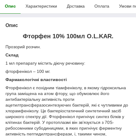
Опис
Характеристики
Доставка
Оплата
Умови п
Опис
Фторфен 10% 100мл O.L.KAR.
Прозорий розчин.
Склад
1 мл препарату містить діючу речовину:
фторфенікол – 100 мг.
Фармакологічні властивості
Фторфенікол є похідним тіамфеніколу, в якому гідроксильна
група заміщена на атом фтору, що обумовлює його
антибактеріальну активність проти
ацетилтрансферазосинтезуючих бактерій, які є чутливими до
хлорамфеніколу. Це бакте­ріостатичний синтетичний засіб
широкого спектру дії. Фторфенікол пригнічує синтез білків у
клітинах бактерій. У протоплазмі він зв’язується з 70S-
рибосомними субодиницями, в яких приг­нічує ферментну
активність пептидилтрансферази, і, такими чином,