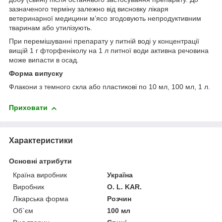
зазначеного терміну залежно від висновку лікаря
ветеринарної медицини м’ясо згодовують непродуктивним
тваринам або утилізують.
При перемішуванні препарату у питній воді у концентрації
вищій 1 г фторфеніколу на 1 л пит­ної води активна речовина
може випасти в осад.
Форма випуску
Флакони з темного скла або пластикові по 10 мл, 100 мл, 1 л.
Приховати
Характеристики
Основні атрибути
Країна виробник
Україна
Виробник
O. L. KAR.
Лікарська форма
Розчин
Об`єм
100 мл