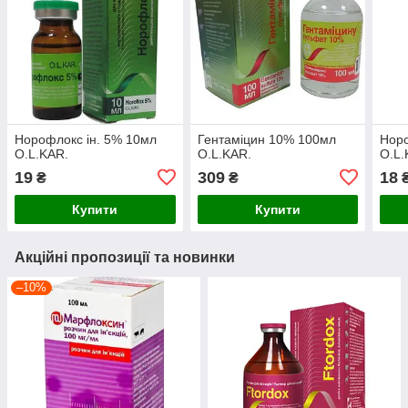
Норофлокс ін. 5% 10мл
Гентаміцин 10% 100мл
Нор
O.L.KAR.
O.L.KAR.
O.L.
19
309
18
₴
₴
Купити
Купити
Акційні пропозиції та новинки
–10%