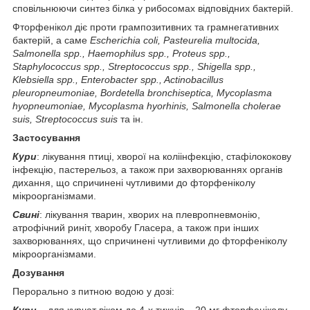
сповільнюючи синтез білка у рибосомах відповідних бактерій.
Фторфенікол діє проти грампозитивних та грамнегативних
бактерій, а саме
Escherichia coli, Pasteurelia multocida,
Salmonella spp., Haemo­philus spp., Proteus spp.,
Staphylococcus spp., Streptococcus spp., Shigella spp.,
Klebsiella spp., Enterobacter spp., Actinobacillus
pleuropneumoniae, Bordetella bronchiseptica, Mycoplasma
hyopneumoniae, Mycoplasma hyorhinis, Salmonella cholerae
suis, Streptococcus suis
та ін.
Застосування
Кури
: лікування птиці, хворої на коліінфекцію, стафілококову
інфекцію, пастерельоз, а також при захворюваннях органів
дихання, що спричинені чутливими до фторфеніколу
мікроорганізмами.
Свині
: лікування тварин, хворих на плевро­пневмонію,
атрофічний риніт, хворобу Гласера, а також при інших
захворюваннях, що спричинені чутливими до фторфеніколу
мікроорганізмами.
Дозування
Перорально з питною водою у дозі: