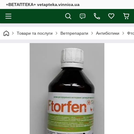
«ВЕТАПТЕКА» vetapteka.vinnica.ua
Товари та послуги
Ветпрепарати
Антибіотики
Фт