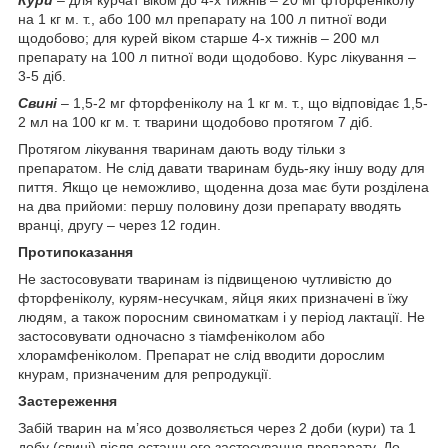
Кури
– для курчат віком до 4-х тижнів – 20 мг фторфеніколу
на 1 кг м. т., або 100 мл препарату на 100 л питної води
щодобово; для курей віком старше 4-х тижнів – 200 мл
препарату на 100 л питної води щодобово. Курс лікування –
3-5 діб.
Свині
– 1,5-2 мг фторфеніколу на 1 кг м. т., що відповідає 1,5-
2 мл на 100 кг м. т. тварини щодобово протягом 7 діб.
Протягом лікування тваринам дають воду тільки з
препаратом. Не слід давати тваринам будь-яку іншу воду для
пиття. Якщо це неможливо, щоденна доза має бути розділена
на два прийоми: першу половину дози препарату вводять
вранці, другу – через 12 годин.
Протипоказання
Не застосовувати тваринам із підвищеною чутливістю до
фторфеніколу, курям-несучкам, яйця яких призначені в їжу
людям, а також поросним свиноматкам і у період лактації. Не
застосовувати одночасно з тіамфеніколом або
хлорамфеніколом. Препарат не слід вводити дорослим
кнурам, призначеним для репродукції.
Застереження
Забій тварин на м’ясо дозволяється через 2 доби (кури) та 1
добу (свині) після останнього застосування препарату. До