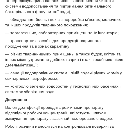
та передінкубаційна санація яєць, забезпечення чистоти
системи водопостачання та підтримання оптимального
бактеріального фону питної води);
— обладнання, боєнь і цехів з переробки м'ясних, молочних
та інших продуктів тваринного походження;
— торговельних, лабораторних приміщень та їх інвентарю;
— транспортних засобів для продукції тваринного
походження та в зонах карантину;
— різних тваринницьких приміщень, а також будок, клітин та
інших місць утримання дрібних тварин і птахів особливо після
дегельмінтизації;
— санації водопровідних систем і ліній подачі рідких кормів у
свинарниках і звірофермах;
— контролю зелених водоростей у технологічних басейнах і
системах зберігання води.
Дозування
Вологі дезінфекції проводять розчинами препарату
відповідної робочої концентрації, які готують шляхом
змішування препарату з зазвичай нехлорованою водою.
Робочі розчини наносяться на контрольовані поверхні за