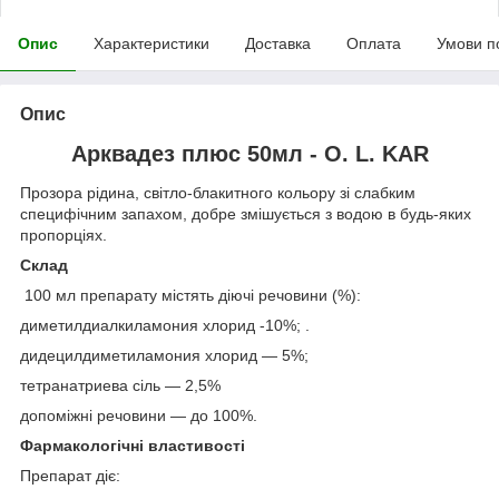
Опис
Характеристики
Доставка
Оплата
Умови п
Опис
Арквадез плюс 50мл - O. L. KAR
Прозора рідина, світло-блакитного кольору зі слабким
специфічним запахом, добре змішується з водою в будь-яких
пропорціях.
Склад
100 мл препарату містять діючі речовини (%):
диметилдиалкиламония хлорид -10%; .
дидецилдиметиламония хлорид — 5%;
тетранатриева сіль — 2,5%
допоміжні речовини — до 100%.
Фармакологічні властивості
Препарат діє: