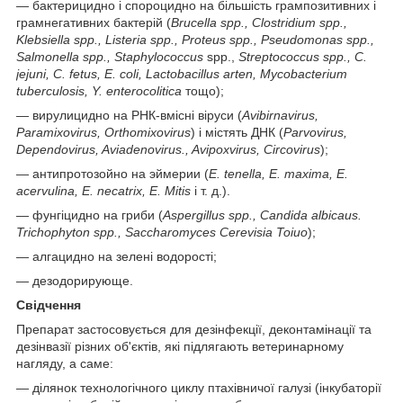
— бактерицидно і спороцидно на більшість грампозитивних і
грамнегативних бактерій (
Brucella spp., Clostridium spp.,
Klebsiella spp., Listeria spp., Proteus spp., Pseudomonas spp.,
Salmonella spp., Staphylococcus
spp.,
Streptococcus spp., C.
jejuni, C. fetus, E. coli, Lactobacillus arten, Mycobacterium
tuberculosis, Y. enterocolitica
тощо);
— вирулицидно на РНК-вмісні віруси (
Avibirnavirus,
Paramixovirus, Orthomixovirus
) і містять ДНК (
Parvovirus,
Dependovirus, Aviadenovirus., Avipoxvirus, Circovirus
);
— антипротозойно на эймерии (
E. tenella, E. maxima, E.
acervulina, E. necatrix, E. Mitis
і т. д.).
— фунгіцидно на гриби (
Aspergillus spp., Candida albicaus.
Trichophyton spp., Saccharomyces Cerevisia Toiuo
);
— алгацидно на зелені водорості;
— дезодорирующе.
Свідчення
Препарат застосовується для дезінфекції, деконтамінації та
дезінвазії різних об'єктів, які підлягають ветеринарному
нагляду, а саме:
— ділянок технологічного циклу птахівничої галузі (інкубаторії