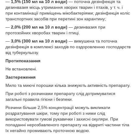
—
1,5% (150 мл на 10 л води)
— поточна дезінфекція та
дезинвазия місць утримання хворих тварин і птахів, у т. ч. і
при контамінації приміщень мікобактеріями; дезінфекція коліс
транспортних засобів при перетині зон карантину;
—
2,0% (200 мл на 10 л води)
— дезинвазия при
протозойних хворобах тварин і птиці.
—
3,0% (300 мл на 10 л води)
— вимушена та поточна
дезінфекція в комплексі заходів по оздоровленню господарств
від туберкульозу.
Протипоказання
Не встановлені.
Застереження
Мило та миючі порошки кілька знижують активність препарату.
При роботі з розчинами препарату слід дотримуватися
загальні правила гігієни і безпеки.
Розчини більше 2,5% концентрації можуть викликати
роздратування шкіри, тому при роботі з ними слід
використовувати гумові рукавички і захисні окуляри. При
попаданні нерозбавленого препарату на відкриті частини тіла
їх негайно промивають проточною водою.