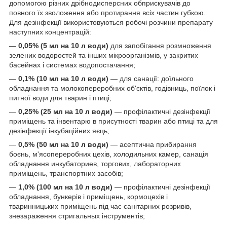
допомогою різних дрібнодисперсних обприскувачів до
повного їх зволоження або протирання всіх частин губкою.
Для дезінфекції використовуються робочі розчини препарату
наступних концентрацій:
—
0,05% (5 мл на 10 л води)
для запобігання розмноження
зелених водоростей та інших мікроорганізмів, у закритих
басейнах і системах водопостачання;
—
0,1% (10 мл на 10 л води)
— для санації: доїльного
обладнання та молокопереробних об'єктів, годівниць, поїлок і
питної води для тварин і птиці;
—
0,25% (25 мл на 10 л води)
— профілактичні дезінфекції
приміщень та інвентарю в присутності тварин або птиці та для
дезінфекції інкубаційних яєць;
—
0,5% (50 мл на 10 л води)
— асептична прибирання
боєнь, м'ясопереробних цехів, холодильних камер, санація
обладнання инкубаториев, торгових, лабораторних
приміщень, транспортних засобів;
—
1,0% (100 мл на 10 л води)
— профілактичні дезінфекції
обладнання, бункерів і приміщень, кормоцехів і
тваринницьких приміщень під час санітарних розривів,
знезараження стригальных інструментів;