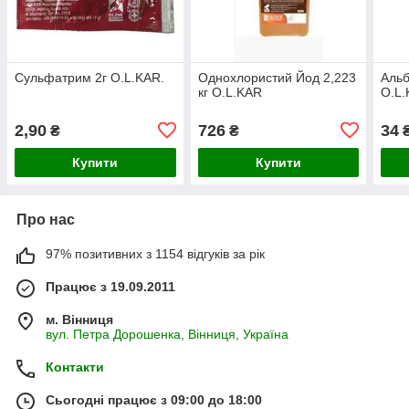
Сульфатрим 2г O.L.KAR.
Однохлористий Йод 2,223
Альб
кг O.L.KAR
O.L.
2,90
726
34
₴
₴
Купити
Купити
Про нас
97% позитивних з 1154 відгуків за рік
Працює з 19.09.2011
м. Вінниця
вул. Петра Дорошенка, Вінниця, Україна
Контакти
Сьогодні працює з 09:00 до 18:00