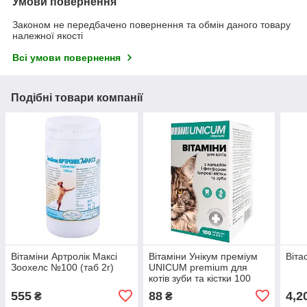
Умови повернення
Законом не передбачено повернення та обмін даного товару
належної якості
Всі умови повернення
Подібні товари компанії
Вітаміни Артролік Максі
Вітаміни Унікум преміум
Віта
Зоохелс №100 (таб 2г)
UNICUM premium для
котів зуби та кістки 100
таблеток 50 г
555
88
4,2
₴
₴