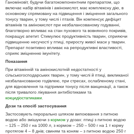
Ганоміновіт, будучи багатокомпонентним препаратом, що
включає набір вітамінів і амінокислот, має комплексну дію, в
основному спрямовану на підвищення і зміцнення загального
тонусу тварин, у тому числі і птахів. Він компенсує дефіцит
вітамінів та амінокислот при незбалансованому годуванні,
благотворно впливає на стан пухового та вовняного покривів,
покращує апетит. Стимулює продуктивність тварин, сприяючи
підвищенню несучості у птиці, приросту живої маси у тварин.
Препарат позитивно впливає на репродуктивні властивості,
сприяє зміцненню імунітету.
Показання
При вітамінній та амінокислотній недостатності у
сільськогосподарських тварин, у тому числі й птиці, викликаної
незбалансованою годівлею, при стресах, ослабленому стані,
для відновлення та підтримки тонусу після вакцинації, а також
після тривалого лікування антибіотиками та
кокцидіостатиками
.
Дози та спосіб застосування
Застосовують перорально шляхом випоювання з питною
водою або змішуючи з
кормом
у дозах: птиці з питною водою
– 125 – 250 г на 1000 л, з кормом – 250 – 500 г на 1 т корму
протягом 4 – 8 днів; свиням та коням – з питною водою 250 г