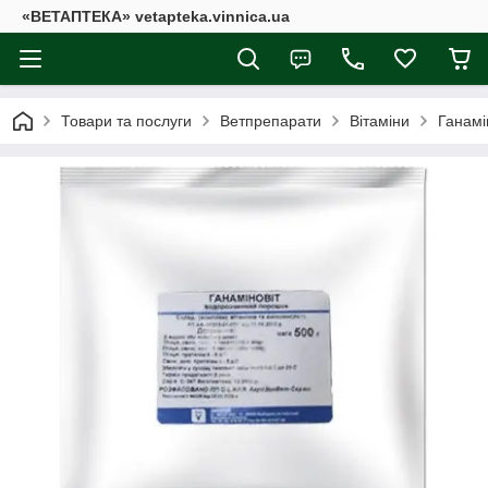
«ВЕТАПТЕКА» vetapteka.vinnica.ua
Товари та послуги
Ветпрепарати
Вітаміни
Ганамін