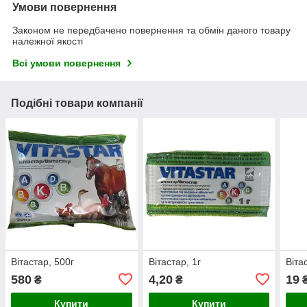
Умови повернення
Законом не передбачено повернення та обмін даного товару
належної якості
Всі умови повернення
Подібні товари компанії
Вітастар, 500г
Вітастар, 1г
Віта
580
4,20
19
₴
₴
Купити
Купити