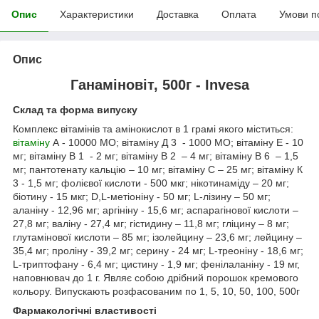
Опис
Характеристики
Доставка
Оплата
Умови п
Опис
Ганаміновіт, 500г - Invesa
Склад та форма випуску
Комплекс вітамінів та амінокислот в 1 грамі якого міститься:
вітаміну
А - 10000 МО; вітаміну Д
3
- 1000 МО; вітаміну Е - 10
мг; вітаміну В
1
- 2 мг; вітаміну В
2
– 4 мг; вітаміну В
6
– 1,5
мг; пантотенату кальцію – 10 мг; вітаміну С – 25 мг; вітаміну К
3
- 1,5 мг; фолієвої кислоти - 500 мкг; нікотинаміду – 20 мг;
біотину - 15 мкг; D,L-метіоніну - 50 мг; L-лізину – 50 мг;
аланіну - 12,96 мг; аргініну - 15,6 мг; аспарагінової кислоти –
27,8 мг; валіну - 27,4 мг; гістидину – 11,8 мг; гліцину – 8 мг;
глутамінової кислоти – 85 мг; ізолейцину – 23,6 мг; лейцину –
35,4 мг; проліну - 39,2 мг; серину - 24 мг; L-треоніну - 18,6 мг;
L-триптофану - 6,4 мг; цистину - 1,9 мг; фенілаланіну - 19 мг,
наповнювач до 1 г. Являє собою дрібний порошок кремового
кольору. Випускають розфасованим по 1, 5, 10, 50, 100, 500г
Фармакологічні властивості