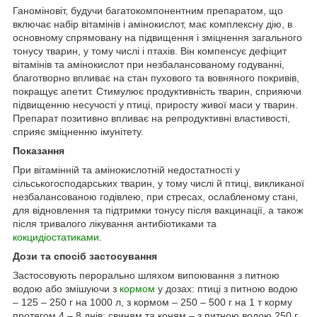
Ганоміновіт, будучи багатокомпонентним препаратом, що
включає набір вітамінів і амінокислот, має комплексну дію, в
основному спрямовану на підвищення і зміцнення загального
тонусу тварин, у тому числі і птахів. Він компенсує дефіцит
вітамінів та амінокислот при незбалансованому годуванні,
благотворно впливає на стан пухового та вовняного покривів,
покращує апетит. Стимулює продуктивність тварин, сприяючи
підвищенню несучості у птиці, приросту живої маси у тварин.
Препарат позитивно впливає на репродуктивні властивості,
сприяє зміцненню імунітету.
Показання
При вітамінній та амінокислотній недостатності у
сільськогосподарських тварин, у тому числі й птиці, викликаної
незбалансованою годівлею, при стресах, ослабленому стані,
для відновлення та підтримки тонусу після вакцинації, а також
після тривалого лікування антибіотиками та
кокцидіостатиками
.
Дози та спосіб застосування
Застосовують перорально шляхом випоювання з питною
водою або змішуючи з
кормом
у дозах: птиці з питною водою
– 125 – 250 г на 1000 л, з кормом – 250 – 500 г на 1 т корму
протягом 4 – 8 днів; свиням та коням – з питною водою 250 г