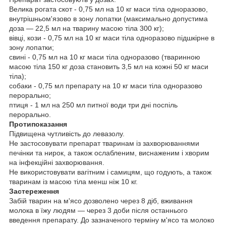
Велика рогата скот
- 0,75 мл на 10 кг маси тіла одноразово,
внутрішньом'язово в зону лопатки (максимально допустима
доза — 22,5 мл на тварину масою тіла 300 кг);
вівці, кози
- 0,75 мл на 10 кг маси тіла одноразово підшкірне в
зону лопатки;
свині
- 0,75 мл на 10 кг маси тіла одноразово (тваринною
масою тіла 150 кг доза становить 3,5 мл на кожні 50 кг маси
тіла);
собаки
- 0,75 мл препарату на 10 кг маси тіла одноразово
перорально;
птиця
- 1 мл на 250 мл питної води три дні поспіль
перорально.
Протипоказання
Підвищена чутливість до левазолу.
Не застосовувати препарат тваринам із захворюваннями
печінки та нирок, а також ослабленим, виснаженим і хворим
на інфекційні захворювання.
Не використовувати вагітним і самицям, що годують, а також
тваринам із масою тіла менш ніж 10 кг.
Застереження
Забій тварин на м'ясо дозволено через 8 діб, вживання
молока в їжу людям — через 3 доби після останнього
введення препарату. До зазначеного терміну м'ясо та молоко