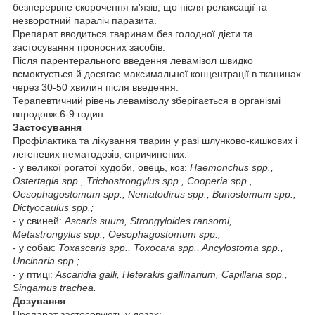
безперервне скорочення м'язів, що після релаксації та
незворотний параліч паразита.
Препарат вводиться тваринам без голодної дієти та
застосування проносних засобів.
Після парентерального введення левамізол швидко
всмоктується й досягає максимальної концентрації в тканинах
через 30-50 хвилин після введення.
Терапевтичний рівень левамізолу зберігається в організмі
впродовж 6-9 годин.
Застосування
Профілактика та лікування тварин у разі шлунково-кишкових і
легеневих нематодозів, спричинених:
-
у великої рогатої худоби, овець, коз
:
Haemonchus spp.,
Ostertagia spp., Trichostrongylus spp., Cooperia spp.,
Oesophagostomum spp., Nematodirus spp., Bunostomum spp.,
Dictyocaulus spp.;
-
у свиней
:
Ascaris suum, Strongyloides ransomi,
Metastrongylus spp., Oesophagostomum spp.;
-
у собак
:
Toxascaris spp., Toxocara spp., Ancylostoma spp.,
Uncinaria spp.;
-
у птиці
:
Ascaridia galli, Heterakis gallinarium, Capillaria spp.,
Singamus trachea.
Дозування
Препарат застосовують у дозах: