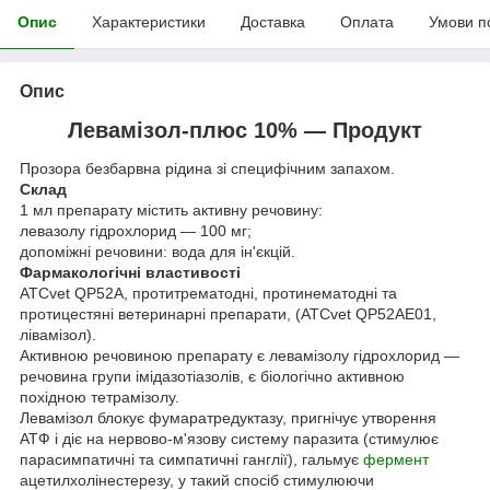
Опис
Характеристики
Доставка
Оплата
Умови п
Опис
Левамізол-плюс 10% — Продукт
Прозора безбарвна рідина зі специфічним запахом.
Склад
1 мл препарату містить активну речовину:
левазолу гідрохлорид — 100 мг;
допоміжні речовини: вода для ін'єкцій.
Фармакологічні властивості
ATCvet QР52А, протитрематодні, протинематодні та
протицестяні ветеринарні препарати, (ATCvet QР52АE01,
лівамізол).
Активною речовиною препарату є левамізолу гідрохлорид —
речовина групи імідазотіазолів, є біологічно активною
похідною тетрамізолу.
Левамізол блокує фумаратредуктазу, пригнічує утворення
АТФ і діє на нервово-м'язову систему паразита (стимулює
парасимпатичні та симпатичні ганглії), гальмує
фермент
ацетилхолінестерезу, у такий спосіб стимулюючи