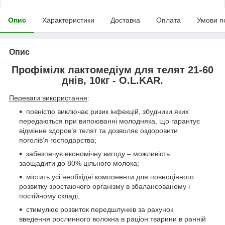
Опис
Характеристики
Доставка
Оплата
Умови п
Опис
Профімілк лактомедіум для телят 21-60
днів, 10кг - O.L.KAR.
Переваги використання
:
повністю виключає ризик інфекцій, збудники яких
передаються при випоюванні молодняка, що гарантує
відмінне здоров’я телят та дозволяє оздоровити
поголів’я господарства;
забезпечує економічну вигоду – можливість
заощадити до 80% цільного молока;
містить усі необхідні компоненти для повноцінного
розвитку зростаючого організму в збалансованому і
постійному складі;
стимулює розвиток передшлунків за рахунок
введення рослинного волокна в раціон тварини в ранній