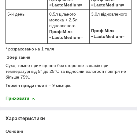
«
LactoMedium
»
«
LactoMedium
»
5-й день
0,5л цільного
3,0л відновленого
молока + 2,5л
відновленого
ПрофіМілк
ПрофіМілк
«
LactoMedium
»
«
LactoMedium
»
* розраховано на 1 теля
Зберігання
Сухе, темне приміщення без сторонніх запахів при
температурі від 5° до 25°С та відносній вологості повітря не
більше 75%.
Термін придатності
– 9 місяців.
Приховати
Характеристики
Основні