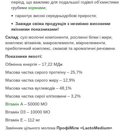
період, що важливо для подальшої годівлі об’ємистими
грубими
кормами
;
гарантує високі середньодобові прирости;
Завжди свіжа продукція з незмінно високими
якісними показниками!
Склад
: сухі молочні компоненти, рослинні білки і жири,
комплекс вітамінів, макроелементи, мікроелементи,
пребіотичний комплекс, смакові та ароматичні речовини.
Показники якості:
Обмінна енергія – 17,22 МДж
Масова частка сирого протеїну – 25,7%
Масова частка сирого жиру – 12,9%
Масова частка вуглеводів – 48,1%
Масова частка сирої клітковини – 3,2%
Вітамін
А – 50000 МО
Вітамін D
3
– 10000 MO
Вітамін Е – 112 мг
Замінник цільного молока
ПрофіМілк «
LactoMedium
»