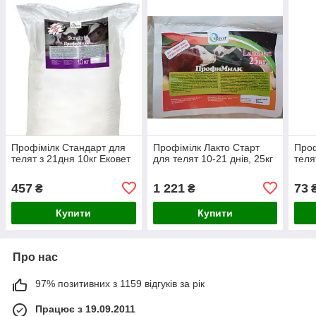
Профімілк Стандарт для
Профімілк Лакто Старт
Проф
телят з 21дня 10кг Ековет
для телят 10-21 днів, 25кг
теля
457
1 221
73
₴
₴
Купити
Купити
Про нас
97% позитивних з 1159 відгуків за рік
Працює з 19.09.2011