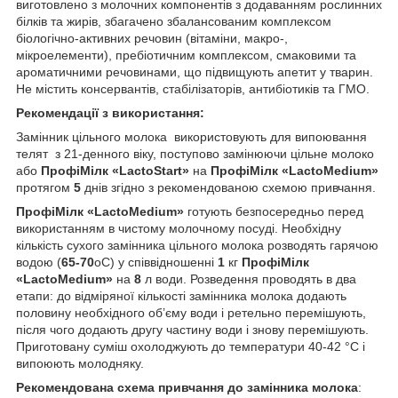
виготовлено з молочних компонентів з додаванням рослинних
білків та жирів, збагачено збалансованим комплексом
біологічно-активних речовин (вітаміни, макро-,
мікроелементи), пребіотичним комплексом, смаковими та
ароматичними речовинами, що підвищують апетит у тварин.
Не містить консервантів, стабілізаторів, антибіотиків та ГМО.
Рекомендації з використання:
Замінник цільного молока
використовують для випоювання
телят з 21-денного віку, поступово замінюючи цільне молоко
або
ПрофіМілк «
LactoStart
»
на
ПрофіМілк «
LactoMedium
»
протягом
5
днів згідно з рекомендованою схемою привчання.
Проф
і
М
і
лк «
LactoMedium
»
готують безпосередньо перед
використанням в чистому молочному посуді. Необхідну
кількість сухого замінника цільного молока розводять гарячою
водою (
65-70
о
С) у співвідношенні
1
кг
ПрофіМілк
«
LactoMedium
»
на
8
л води. Розведення проводять в два
етапи: до відміряної кількості замінника молока додають
половину необхідного об’єму води і ретельно перемішують,
після чого додають другу частину води і знову перемішують.
Приготовану суміш охолоджують до температури 40-42 °С і
випоюють молодняку.
Рекомендована схема привчання до замінника молока
: