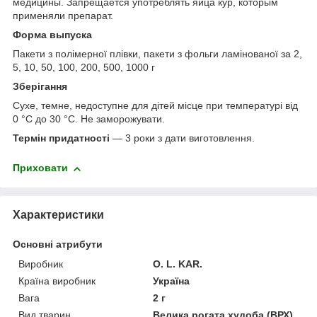
медицины. Запрещается употреблять яйца кур, которым
применяли препарат.
Форма выпуска
Пакети з полімерної плівки, пакети з фольги ламінованої за 2,
5, 10, 50, 100, 200, 500, 1000 г
Зберігання
Сухе, темне, недоступне для дітей місце при температурі від
0 °С до 30 °С. Не заморожувати.
Термін придатності
― 3 роки з дати виготовлення.
Приховати
Характеристики
Основні атрибути
Виробник
O. L. KAR.
Країна виробник
Україна
Вага
2 г
Вид тварин
Велика рогата худоба (ВРХ),