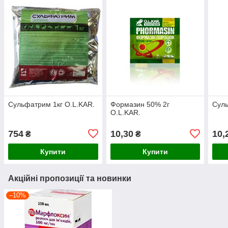
Сульфатрим 1кг O.L.KAR.
Формазин 50% 2г
Суль
O.L.KAR.
754
10,30
10,
₴
₴
Купити
Купити
Акційні пропозиції та новинки
–10%