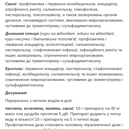
Свині
:
профілактика і лікування колибацильоза, кокцидіозу,
атрофічного риніту, сальмонельозу, гемофилеза,
пастерельозу, токсоплазмозу, а також захворювань органів
дихання, сечовивідної системи, викликаних мікроорганізмами,
чутливими до триметоприму і сульфадиметоксину.
Домашня птиця
(кури на відгодівлі, індики на відгодівлі,
кури-несучки і батьківське поголів'я):
профілактика і
лікування кокцидіозу, колісептицемії, сальмонельозу,
пастерельозу, стафілококової інфекції, інфекційного риніту та
інших захворювань, спричинених мікроорганізмами,
чутливими до триметоприму і сульфадиметоксину.
Кролики
:
лікування кокцидіозу, пастерельозу, стафілококової
інфекції, колібацильозу, сальмонельозу та інших захворювань,
спричинених мікроорганізмами, чутливими до триметоприму і
сульфадиметоксину.
Дозування
Перорально з питною водою в дозі:
телята, козенята, ягнята, свині:
10 г препарату на 40 кг
маси тіла щодоби протягом 5 діб. Препарат додають у питну
воду в кількості 10 г препарату на 5 л питної води.
Профілактична доза становить половину терапевтичної дози і