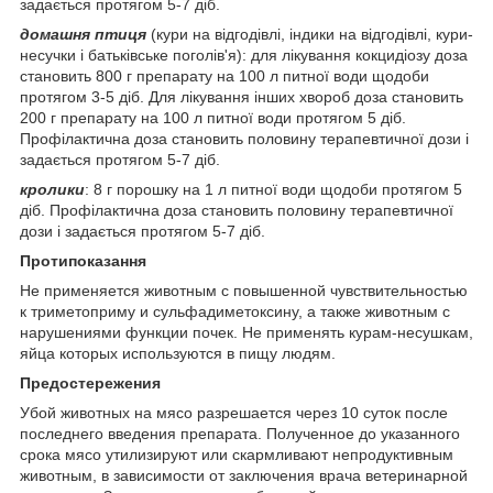
задається протягом 5-7 діб.
домашня птиця
(кури на відгодівлі, індики на відгодівлі, кури-
несучки і батьківське поголів'я): для лікування кокцидіозу доза
становить 800 г препарату на 100 л питної води щодоби
протягом 3-5 діб. Для лікування інших хвороб доза становить
200 г препарату на 100 л питної води протягом 5 діб.
Профілактична доза становить половину терапевтичної дози і
задається протягом 5-7 діб.
кролики
: 8 г порошку на 1 л питної води щодоби протягом 5
діб. Профілактична доза становить половину терапевтичної
дози і задається протягом 5-7 діб.
Протипоказання
Не применяется животным с повышенной чувствительностью
к триметоприму и сульфадиметоксину, а также животным с
нарушениями функции почек. Не применять курам-несушкам,
яйца которых используются в пищу людям.
Предостережения
Убой животных на мясо разрешается через 10 суток после
последнего введения препарата. Полученное до указанного
срока мясо утилизируют или скармливают непродуктивным
животным, в зависимости от заключения врача ветеринарной