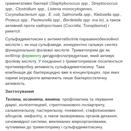
грамнегативні бактерії (
Staphylococcus spp., Streptococcus
spp., Clostridium spp., Listeria monocytogenes,
Corynebacterium spp., E. coli, Salmonella spp., Klebsiella spp.,
Proteus spp., Pasteurella spp., Bordetella spp. та ін
), а також
активний проти найпростіших (
Coccidia, Toxoplasma
) і
рикетсії.
Сульфадиметоксин є антиметаболітів параамінобензойної
кислоти і, як інші сульфаміди, конкурентно гальмує синтез
функціональної фолієвої кислоти. Триметоприм діє як
інгібітор
ферменту
дигідрофолатредуктази, який активує
фолієву кислоту. У поєднанні з триметопримом посилюється
протимікробну активність сульфадиметоксину. Така
комбінація діє бактерицидно вже в концентраціях, при яких
окремі інгредієнти виявляють лише бактеріостатичну
активність.
Застосування
Телята, козенята, ягнята
:
профілактика та лікування
діареї, колісептицемії, стрептококового поліартриту,
сальмонельозу, пастерельозу, пневмонії, стафілококових
абсцесів, омфаліту, а також захворювань органів дихання,
сечовивідної системи, викликаних мікроорганізмами,
чутливими до триметоприму і сульфадиметоксину.