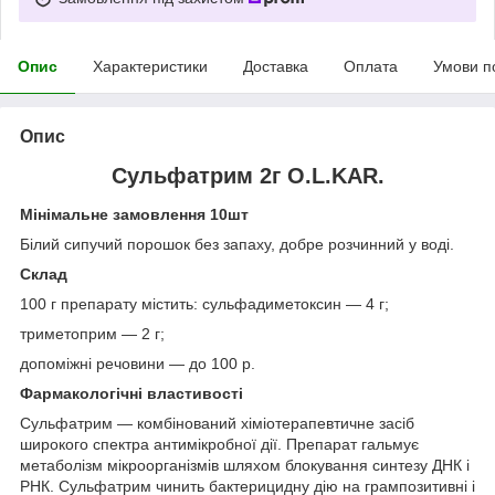
Опис
Характеристики
Доставка
Оплата
Умови п
Опис
Сульфатрим 2г O.L.KAR.
Мінімальне замовлення 10шт
Білий сипучий порошок без запаху, добре розчинний у воді.
Склад
100 г препарату містить: сульфадиметоксин ― 4 г;
триметоприм ― 2 г;
допоміжні речовини ― до 100 р.
Фармакологічні властивості
Сульфатрим ― комбінований хіміотерапевтичне засіб
широкого спектра антимікробної дії. Препарат гальмує
метаболізм мікроорганізмів шляхом блокування синтезу ДНК і
РНК. Сульфатрим чинить бактерицидну дію на грампозитивні і