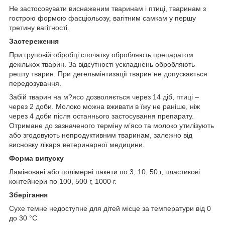
Не застосовувати виснаженим тваринам і птиці, тваринам з
гострою формою фасціольозу, вагітним самкам у першу
третину вагітності.
Застереження
При груповій обробці спочатку обробляють препаратом
декількох тварин. За відсутності ускладнень обробляють
решту тварин. При дегельмінтизації тварин не допускається
передозування.
Забій тварин на м?ясо дозволяється через 14 діб, птиці –
через 2 доби. Молоко можна вживати в їжу не раніше, ніж
через 4 доби після останнього застосування препарату.
Отримане до зазначеного терміну м’ясо та молоко утилізують
або згодовують непродуктивним тваринам, залежно від
висновку лікаря ветеринарної медицини.
Форма випуску
Ламіновані або полімерні пакети по 3, 10, 50 г, пластикові
контейнери по 100, 500 г, 1000 г.
Зберігання
Сухе темне недоступне для дітей місце за температури від 0
до 30 °С