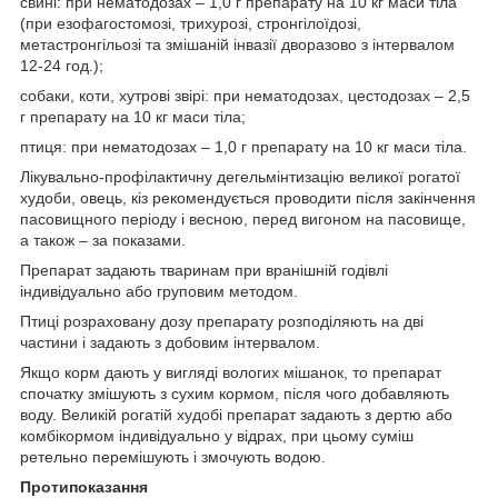
свині: при нематодозах – 1,0 г препарату на 10 кг маси тіла
(при езофагостомозі, трихурозі, стронгілоїдозі,
метастронгільозі та змішаній інвазії дворазово з інтервалом
12-24 год.);
собаки, коти, хутрові звірі: при нематодозах, цестодозах – 2,5
г препарату на 10 кг маси тіла;
птиця: при нематодозах – 1,0 г препарату на 10 кг маси тіла.
Лікувально-профілактичну дегельмінтизацію великої рогатої
худоби, овець, кіз рекомендується проводити після закінчення
пасовищного періоду і весною, перед вигоном на пасовище,
а також – за показами.
Препарат задають тваринам при вранішній годівлі
індивідуально або груповим методом.
Птиці розраховану дозу препарату розподіляють на дві
частини і задають з добовим інтервалом.
Якщо корм дають у вигляді вологих мішанок, то препарат
спочатку змішують з сухим кормом, після чого добавляють
воду. Великій рогатій худобі препарат задають з дертю або
комбікормом індивідуально у відрах, при цьому суміш
ретельно перемішують і змочують водою.
Протипоказання