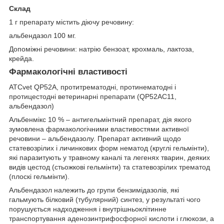
Склад
1 г препарату містить діючу речовину:
альбендазол 100 мг.
Допоміжні речовини: натрію бензоат, крохмаль, лактоза,
крейда.
Фармакологічні властивості
АТСvet QР52А, протитрематодні, протинематодні і
протицестодні ветеринарні препарати (QР52АС11,
альбендазол)
Альбенмікс 10 % – антигельмінтний препарат, дія якого
зумовлена фармакологічними властивостями активної
речовини – альбендазолу. Препарат активний щодо
статевозрілих і личинкових форм нематод (круглі гельмінти),
які паразитують у травному каналі та легенях тварин, деяких
видів цестод (стьожкові гельмінти) та статевозрілих трематод
(плоскі гельмінти).
Альбендазол належить до групи бензимідазолів, які
гальмують білковий (тубулярний) синтез, у результаті чого
порушується надходження і внутрішньоклітинне
транспортування аденозинтрифосфорної кислоти і глюкози, а