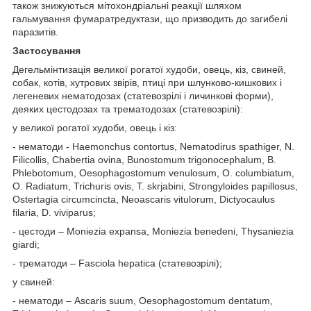
також знижуються мітохондріальні реакції шляхом
гальмування фумаратредуктази, що призводить до загибелі
паразитів.
Застосування
Дегельмінтизація великої рогатої худоби, овець, кіз, свиней,
собак, котів, хутрових звірів, птиці при шлунково-кишкових і
легеневих нематодозах (статевозрілі і личинкові форми),
деяких цестодозах та трематодозах (статевозрілі):
у великої рогатої худоби, овець і кіз:
- нематоди - Haemonchus contortus, Nematodirus spathiger, N.
Filicollis, Chabertia ovinа, Bunostomum trigonocephalum, B.
Phlebotomum, Oesophagostomum venulosum, O. columbiatum,
O. Radiatum, Trichuris ovis, T. skrjabini, Strongyloides papillosus,
Ostertagia circumcincta, Neoascaris vitulorum, Dictyocaulus
filaria, D. viviparus;
- цестоди – Moniezia expansa, Moniezia benedeni, Thysaniezia
giardi;
- трематоди – Fasciola hepatica (статевозрілі);
у свиней:
- нематоди – Ascaris suum, Oesophagostomum dentatum,