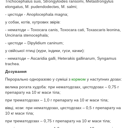
Trichocephalus suis, Strongyloides ransomi, Metastrongylus
elongatus, M. pudendodectиs, M. salmi;
- цестоди - Anoplocephala magna;
у собак, котів, хутрових звірів:
- нематоди – Toxocara canis, Toxocara cati, Toxascaris leonina,
Uncinaria stenocephala;
- цестоди – Dipylidіum caninum;
у свійської птиці (кури, індики, гуси, качки):
- нематоди – Ascaridia galli, Heterakis gallinarum, Syngamus
trachea.
Дозування
Перорально одноразово у суміші з
кормом
у наступних дозах:
велика рогата худоба: при нематодозах, цестодозах – 0,75 г
препарату на 10 кг маси тіла;
при трематодозах – 1,0 г препарату на 10 кг маси тіла;
вівці, кози: при нематодозах, цестодозах – 0,5 г препарату на
10 кг маси тіла;
при трематодозах – 0,75 г препарату на 10 кг маси тіла;