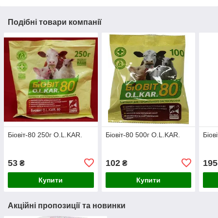
Подібні товари компанії
Біовіт-80 250г O.L.KAR.
Біовіт-80 500г O.L.KAR.
Біов
53
102
195
₴
₴
Купити
Купити
Акційні пропозиції та новинки