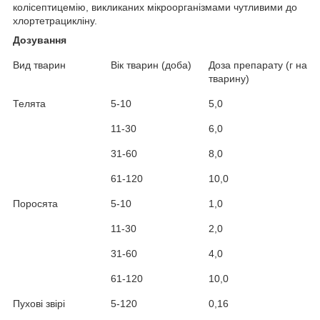
колісептицемію, викликаних мікроорганізмами чутливими до
хлортетрацикліну.
Дозування
Вид тварин
Вік тварин (доба)
Доза препарату (г на
тварину)
Телята
5-10
5,0
11-30
6,0
31-60
8,0
61-120
10,0
Поросята
5-10
1,0
11-30
2,0
31-60
4,0
61-120
10,0
Пухові звірі
5-120
0,16