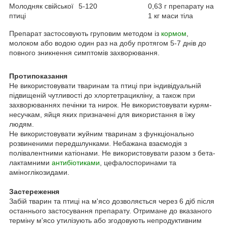
Молодняк свійської
5-120
0,63 г препарату на
птиці
1 кг маси тіла
Препарат застосовують груповим методом із
кормом
,
молоком або водою один раз на добу протягом 5-7 днів до
повного зникнення симптомів захворювання.
Протипоказання
Не використовувати тваринам та птиці при індивідуальній
підвищеній чутливості до хлортетрацикліну, а також при
захворюваннях печінки та нирок. Не використовувати курям-
несучкам, яйця яких призначені для використання в їжу
людям.
Не використовувати жуйним тваринам з функціонально
розвиненими передшлунками. Небажана взаємодія з
полівалентними катіонами. Не використовувати разом з бета-
лактамними
антибіотиками
, цефалоспоринами та
аміноглікозидами.
Застереження
Забій тварин та птиці на м'ясо дозволяється через 6 діб після
останнього застосування препарату. Отримане до вказаного
терміну м'ясо утилізують або згодовують непродуктивним