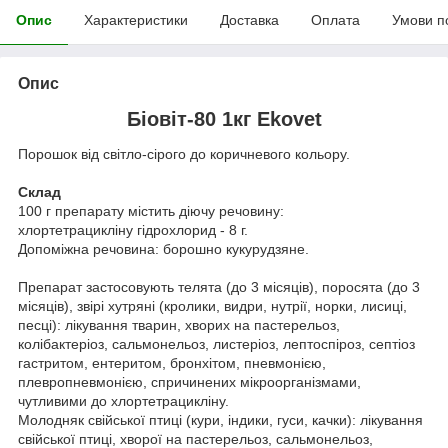
Опис
Характеристики
Доставка
Оплата
Умови п
Опис
Біовіт-80 1кг Ekovet
Порошок від світло-сірого до коричневого кольору.
Склад
100 г препарату містить діючу речовину:
хлортетрацикліну гідрохлорид - 8 г.
Допоміжна речовина: борошно кукурудзяне.
Препарат застосовують телята (до 3 місяців), поросята (до 3
місяців), звірі хутряні (кролики, видри, нутрії, норки, лисиці,
песці): лікування тварин, хворих на пастерельоз,
колібактеріоз, сальмонельоз, листеріоз, лептоспіроз, септіоз
гастритом, ентеритом, бронхітом, пневмонією,
плевропневмонією, спричинених мікроорганізмами,
чутливими до хлортетрацикліну.
Молодняк свійської птиці (кури, індики, гуси, качки): лікування
свійської птиці, хворої на пастерельоз, сальмонельоз,