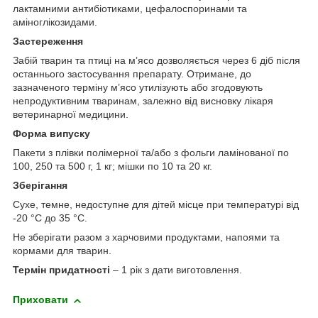
лактамними антибіотиками, цефалоспоринами та
аміноглікозидами.
Застереження
Забій тварин та птиці на м’ясо дозволяється через 6 діб після
останнього застосування препарату. Отримане, до
зазначеного терміну м’ясо утилізують або згодовують
непродуктивним тваринам, залежно від висновку лікаря
ветеринарної медицини.
Форма випуску
Пакети з плівки полімерної та/або з фольги ламінованої по
100, 250 та 500 г, 1 кг; мішки по 10 та 20 кг.
Зберігання
Сухе, темне, недоступне для дітей місце при температурі від
-20 °С до 35 °С.
Не зберігати разом з харчовими продуктами, напоями та
кормами для тварин.
Термін придатності
– 1 рік з дати виготовлення.
Приховати