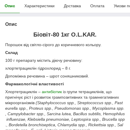
Опис
Характеристики
Доставка
Оплата
Умови п
Опис
Біовіт-80 1кг O.L.KAR.
Порошок від світло-сірого до коричневого кольору.
Склад
100 г препарату містить діючу речовину:
хлортетрациклін гідрохлорид – 8 г.
Допоміжна речовина – шрот соняшниковий.
Фармакологічні властивості
Хлортетрациклін –
антибіотик
із групи тетрациклінів, що
пригнічує ріст і розвиток грампозитивних та грамнегативних
мікроорганізмів
(
Staphylococcus
spp
.,
Streptococcus
spp
.,
Past
eurella
spp
.,
Proteus
spp
.,
Pseudomonas
spp
.,
Mycoplasma
spp
.
,
Campylobacter
spp
.,
Sarcina
lutea
,
Bacillus
subtilis
,
Hemophilus
influenzae
,
Klebsiella
pneumoniae
,
Leptospira
spp
.,
Brucella
spp
.,
Bordetella
bronchiseptica
,
Chlamydia
spp
.,
Rickettsia
spp
.,
Sal