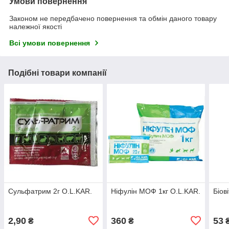
Умови повернення
Законом не передбачено повернення та обмін даного товару
належної якості
Всі умови повернення
Подібні товари компанії
Сульфатрим 2г O.L.KAR.
Ніфулін МОФ 1кг O.L.KAR.
Біов
2,90
360
53
₴
₴