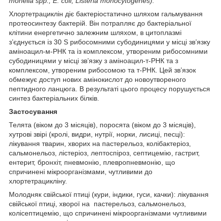
monella
spp
.,
E
.
coli
,
L
isteria
m
onocytogenes
).
Хлортетрациклін діє бактеріостатично шляхом гальмування
протеосинтезу бактерій. Він потрапляє до бактеріальної
клітини енергетично залежним шляхом, в цитоплазмі
з’єднується із 30 S рибосомними субодиницями у місці зв’язку
аміноацил-м-РНК та із комплексом, утвореним рибосомними
субодиницями у місці зв’язку з аміноацил-т-РНК та з
комплексом, утвореним рибосомою та т-РНК. Цей зв’язок
обмежує доступ нових амінокислот до новоутвореного
пептидного ланцюга. В результаті цього процесу порушується
синтез бактеріальних білків.
Застосування
Телята (віком до 3 місяців), поросята (віком до 3 місяців),
хутрові звірі (кролі, видри, нутрії, норки, лисиці, песці):
лікування тварин, хворих на пастерельоз, колібактеріоз,
сальмонельоз, лістеріоз, лептоспіроз, септицемію, гастрит,
ентерит, бронхіт, пневмонію, плевропневмонію, що
спричинені мікроорганізмами, чутливими до
хлортетрацикліну.
Молодняк свійської птиці (кури, індики, гуси, качки): лікування
свійської птиці, хворої на пастерельоз, сальмонельоз,
колісептицемію, що спричинені мікроорганізмами чутливими