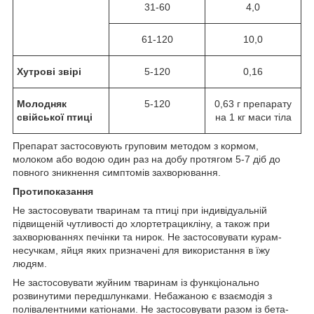
31-60
4,0
61-120
10,0
Хутрові звірі
5-120
0,16
Молодняк
5-120
0,63 г препарату
свійської птиці
на 1 кг маси тіла
Препарат застосовують груповим методом з кормом,
молоком або водою один раз на добу протягом 5-7 діб до
повного зникнення симптомів захворювання.
Протипоказання
Не застосовувати тваринам та птиці при індивідуальній
підвищеній чутливості до хлортетрацикліну, а також при
захворюваннях печінки та нирок. Не застосовувати курам-
несучкам, яйця яких призначені для використання в їжу
людям.
Не застосовувати жуйним тваринам із функціонально
розвинутими передшлунками. Небажаною є взаємодія з
полівалентними катіонами. Не застосовувати разом із бета-