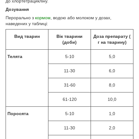
до хлортетрацикліну.
Дозування
Перорально з
кормом
, водою або молоком у дозах,
наведених у таблиці:
В
ид
тварин
Вік тварини
Доза
препарату (
(доби)
г на тварину)
Телята
5-10
5,0
11-30
6,0
31-60
8,0
61-120
10,0
Поросята
5-10
1,0
11-30
2,0