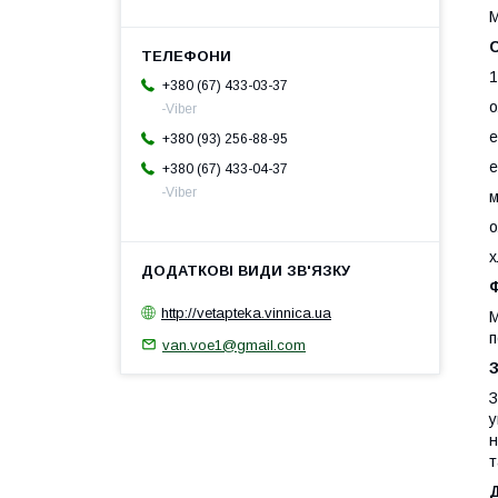
М
1
+380 (67) 433-03-37
о
-Viber
е
+380 (93) 256-88-95
е
+380 (67) 433-04-37
-Viber
м
о
х
Ф
http://vetapteka.vinnica.ua
М
п
van.voe1@gmail.com
З
у
н
т