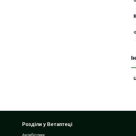
Ф
Ф
І
Ц
Розділи у Ветаптеці
Антибіотики