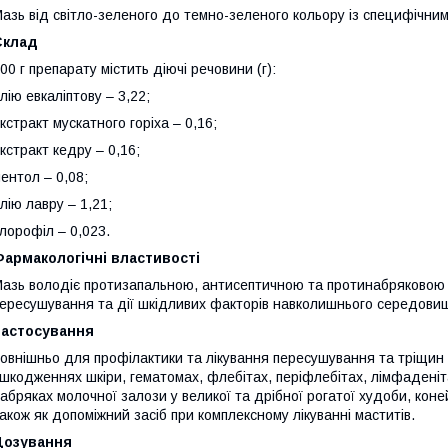
азь від світло-зеленого до темно-зеленого кольору із специфічним
Склад
00 г препарату містить діючі речовини (г):
лію евкаліптову – 3,22;
кстракт мускатного горіха – 0,16;
кстракт кедру – 0,16;
ентол – 0,08;
лію лавру – 1,21;
лорофіл – 0,023.
армакологічні властивості
азь володіє протизапальною, антисептичною та протинабряковою д
ересушування та дії шкідливих факторів навколишнього середовища
Застосування
овнішньо для профілактики та лікування пересушування та тріщин 
шкодженнях шкіри, гематомах, флебітах, періфлебітах, лімфаденітах
абряках молочної залози у великої та дрібної рогатої худоби, коне
акож як допоміжний засіб при комплексному лікуванні маститів.
Дозування