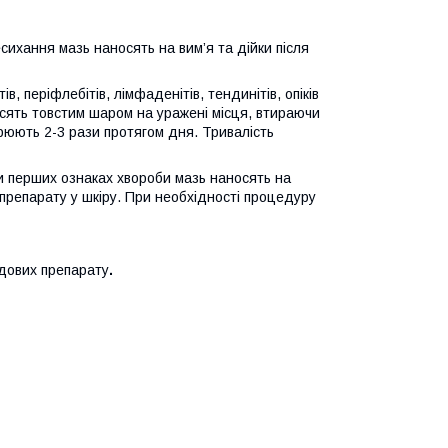
есихання
мазь наносять на вим’я та дійки після
в, періфлебітів, лімфаденітів, тендинітів, опіків
сять товстим шаром на уражені місця, втираючи
орюють 2-3 рази протягом дня. Тривалість
и перших ознаках хвороби мазь наносять на
 препарату у шкіру. При необхідності процедуру
адових препарату
.