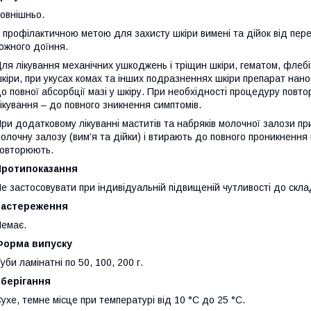
овнішньо.
 профілактичною метою
для захисту шкіри вимені та дійок від пер
ожного доїння.
ля лікування
механічних ушкоджень і тріщин шкіри, гематом, флебіті
кіри, при укусах комах та інших подразненнях шкіри
препарат нано
о повної абсорбції мазі у шкіру. При необхідності процедуру повт
ікування – до повного зникнення симптомів.
ри додатковому лікуванні маститів та набряків молочної залози
пр
олочну залозу (вим’я та дійки) і втирають до повного проникнення
овторюють.
Протипоказання
е застосовувати при індивідуальній підвищеній чутливості до скл
Застереження
емає.
Форма випуску
уби ламінатні по 50, 100, 200 г.
Зберігання
ухе, темне місце при температурі від 10 °С до 25 °С.