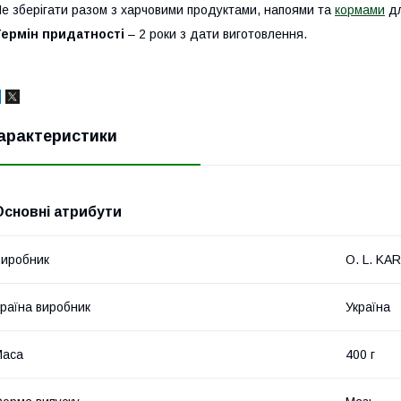
е зберігати разом з харчовими продуктами, напоями та
кормами
дл
Термін придатності
– 2 роки з дати виготовлення.
арактеристики
Основні атрибути
иробник
O. L. KAR
раїна виробник
Україна
Маса
400 г