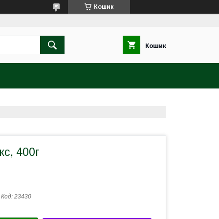
Кошик
Кошик
с, 400г
Код:
23430