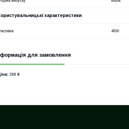
орма випуску
Мазь
Користувальницькі характеристики
асовка
400г
нформація для замовлення
іна:
288 ₴