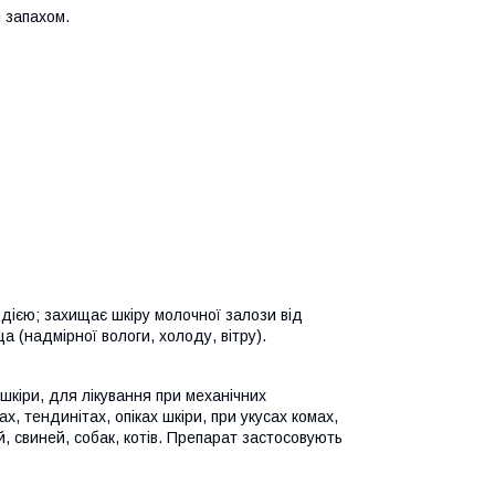
 запахом.
ією; захищає шкіру молочної залози від
 (надмірної вологи, холоду, вітру).
шкіри, для лікування при механічних
, тендинітах, опіках шкіри, при укусах комах,
й, свиней, собак, котів. Препарат застосовують