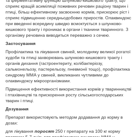
та ферментативну функцію шлунково-кишкового тракту, що
сприяє кращій асиміляції поживних речовин раціону тварин і
птиці, більш ефективному засвоєнню кормів, прискорює ріст і
сприяє підвищенню середньодобових приростів. Олаквиндокс
при введенні всередину швидко всмоктується з шлунково-
кишкового тракту і проникає в органи і тканини тваринного. З
організму речовина виводиться переважно з сечею.
Застосування
Профілактика та лікування свиней, молодняку великої рогатої
худоби та птиці захворювань шлунково-кишкового тракту і
органів дихання (гастроентериту, колібактеріозу,
сальмонельозу, пастерельозу, пневмонії тощо), профілактика
синдрому ММА у свиней, викликаних чутливими до
олаквиндоксу мікроорганізмами.
Підвищення ефективності використання кормів у тваринництві
і птахівництві та прискорення росту сільськогосподарських
тварин і птиці.
Дозування
Препарат використовують методом додавання до корму в
дозах:
для лікування
поросят
250 г препарату на 100 кг корму