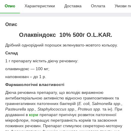
Опис
Характеристики
Доставка
Оплата
Умови п
Опис
Олаквіндокс 10% 500г O.L.KAR.
Дрібний однорідний порошок зеленувато-жовтого кольору.
Склад
1 г препарату містить діючу речовину:
олаквиндокс — 100 мг;
наповнювач – до 1 р.
Фармакологічні властивості
Діюча речовина препарату, що володіє вираженою
антибактеріальною активністю відносно грампозитивних та
грамнегативних патогенних бактерій (
E. coli, Salmonella spp.,
Pasteurella spp., Staphylococcus spp., Proteus spp.
та ін). При
додаванні в
корм
препарат пригнічує розвиток патогенної
мікрофлори, покращує перетравність кормів та засвоєння
поживних речовин. Препарат стимулює секреторно-моторну