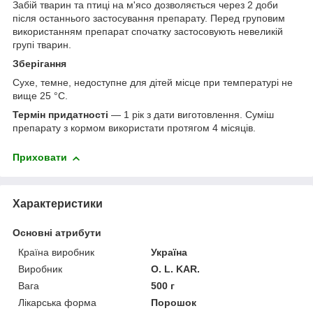
Забій тварин та птиці на м'ясо дозволяється через 2 доби
після останнього застосування препарату. Перед груповим
використанням препарат спочатку застосовують невеликій
групі тварин.
Зберігання
Сухе, темне, недоступне для дітей місце при температурі не
вище 25 °С.
Термін придатності
— 1 рік з дати виготовлення. Суміш
препарату з кормом використати протягом 4 місяців.
Приховати
Характеристики
Основні атрибути
Країна виробник
Україна
Виробник
O. L. KAR.
Вага
500 г
Лікарська форма
Порошок