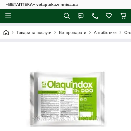
«ВЕТАПТЕКА» vetapteka.vinnica.ua
Товари та послуги
Ветпрепарати
Антибіотики
Ола