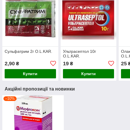
Сульфатрим 2г O.L.KAR.
Ультрасептол 10г
Олак
O.L.KAR.
O.L.
2,90
19
25
₴
₴
Купити
Купити
Акційні пропозиції та новинки
–10%