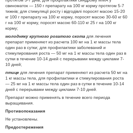
протягом 5-7 днів; для профілактики синдрому ММА у
свиноматок — 150 г препарату на 100 кг корму протягом 5-7
тижнів; для стимуляції росту і відгодівлі поросят масою 15-20
кг 100 г препарату на 100 кг корму, поросят масою 30-60 кг 60
г на 100 кг корму, поросят масою 60-110 кг 25 г на 100 кг
корму;
молодняку крупного рогатого скота
для лечения
препарат применяют из расчета 100 мг на 1 кг массы тела
один раз в сутки; для профилактики заболеваний и
стимулирования роста — 50 мг на 1 кг массы тела один раз в
сутки в течение 10-14 дней с перерывами между циклами 7-
10 дней;
птице
для лечения препарат применяют из расчета 50 мг на
1 кг массы тела, для профилактики и стимулирования роста
— 25 мг на 1 кг массы тела один раз в сутки в течение 10-14
дней с перерывами между циклами 7-10 дней.
Препарат можно применять в течение всего периода
выращивания.
Противопоказания
Не установлены.
Предостережения