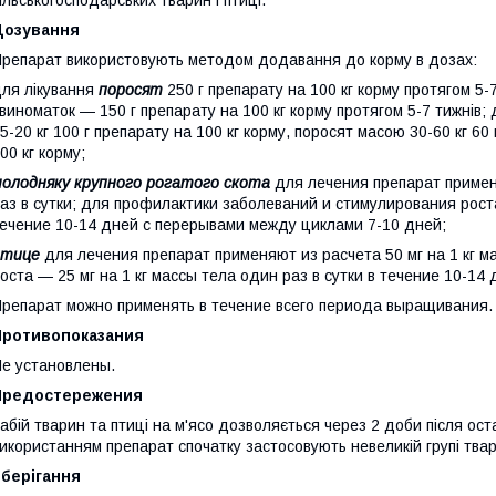
ільськогосподарських тварин і птиці.
Дозування
репарат використовують методом додавання до корму в дозах:
ля лікування
поросят
250 г препарату на 100 кг корму протягом 5
виноматок — 150 г препарату на 100 кг корму протягом 5-7 тижнів; 
5-20 кг 100 г препарату на 100 кг корму, поросят масою 30-60 кг 60 
00 кг корму;
олодняку крупного рогатого скота
для лечения препарат примен
аз в сутки; для профилактики заболеваний и стимулирования роста 
ечение 10-14 дней с перерывами между циклами 7-10 дней;
птице
для лечения препарат применяют из расчета 50 мг на 1 кг 
оста — 25 мг на 1 кг массы тела один раз в сутки в течение 10-1
репарат можно применять в течение всего периода выращивания.
Противопоказания
е установлены.
Предостережения
абій тварин та птиці на м'ясо дозволяється через 2 доби після ос
икористанням препарат спочатку застосовують невеликій групі твар
Зберігання