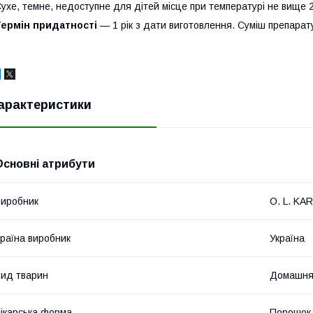
ухе, темне, недоступне для дітей місце при температурі не вище 2
Термін придатності
— 1 рік з дати виготовлення. Суміш препарату
арактеристики
Основні атрибути
иробник
O. L. KAR
раїна виробник
Україна
ид тварин
Домашня 
ікарська форма
Порошок