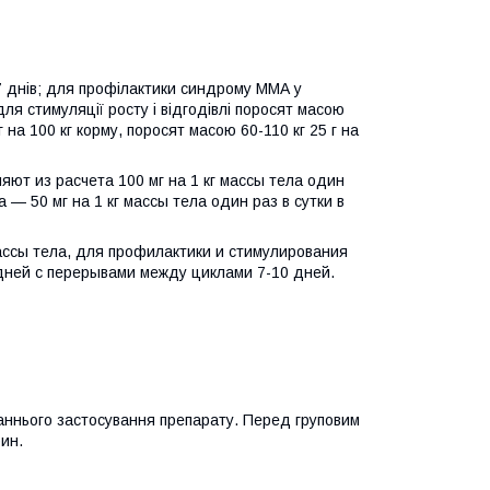
-7 днів; для профілактики синдрому ММА у
для стимуляції росту і відгодівлі поросят масою
г на 100 кг корму, поросят масою 60-110 кг 25 г на
яют из расчета 100 мг на 1 кг массы тела один
— 50 мг на 1 кг массы тела один раз в сутки в
массы тела, для профилактики и стимулирования
4 дней с перерывами между циклами 7-10 дней.
таннього застосування препарату. Перед груповим
ин.