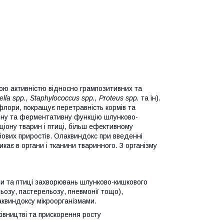
ою активністю відносно грампозитивних та
rella spp., Staphylococcus spp., Proteus spp.
та ін).
флори, покращує перетравність кормів та
рну та ферментативну функцію шлунково-
ціону тварин і птиці, більш ефективному
ових приростів. Олаквиндокс при введенні
кає в органи і тканини тваринного. З організму
би та птиці захворювань шлунково-кишкового
льозу, пастерельозу, пневмонії тощо),
квиндоксу мікроорганізмами.
івництві та прискорення росту