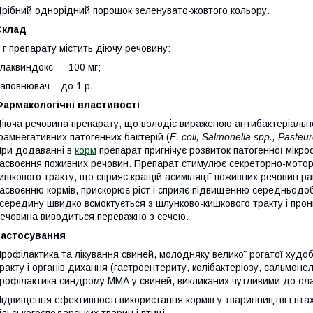
рібний однорідний порошок зеленувато-жовтого кольору.
Склад
 г препарату містить діючу речовину:
лаквиндокс — 100 мг;
аповнювач – до 1 р.
армакологічні властивості
іюча речовина препарату, що володіє вираженою антибактеріальн
рамнегативних патогенних бактерій (
E. coli, Salmonella spp., Pasteu
ри додаванні в
корм
препарат пригнічує розвиток патогенної мікро
асвоєння поживних речовин. Препарат стимулює секреторно-мото
ишкового тракту, що сприяє кращій асиміляції поживних речовин ра
асвоєнню кормів, прискорює ріст і сприяє підвищенню середньодоб
середину швидко всмоктується з шлунково-кишкового тракту і прони
ечовина виводиться переважно з сечею.
Застосування
рофілактика та лікування свиней, молодняку великої рогатої худо
ракту і органів дихання (гастроентериту, колібактеріозу, сальмоне
рофілактика синдрому ММА у свиней, викликаних чутливими до ола
ідвищення ефективності використання кормів у тваринництві і птах