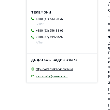
Д
1
+380 (67) 433-03-37
о
-Viber
н
+380 (93) 256-88-95
Ф
+380 (67) 433-04-37
-Viber
Д
г
П
з
к
з
http://vetapteka.vinnica.ua
в
р
van.voe1@gmail.com
П
т
п
П