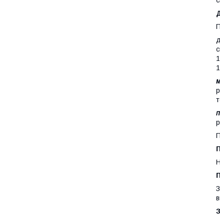
с
П
д
с
1
1
м
р
т
р
П
Н
З
в