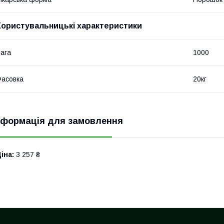
Користувальницькі характеристики
ага
1000
асовка
20кг
нформація для замовлення
іна:
3 257 ₴