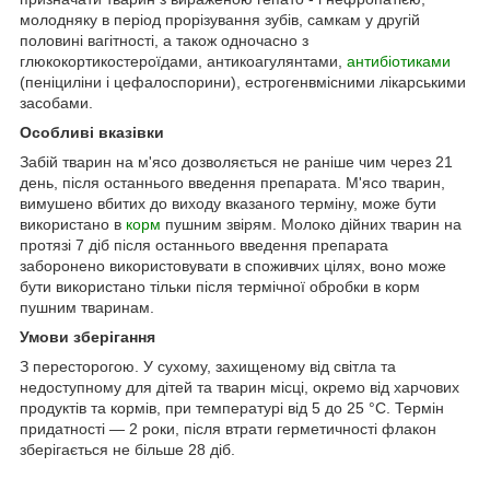
молодняку в період прорізування зубів, самкам у другій
половині вагітності, а також одночасно з
глюкокортикостероїдами, антикоагулянтами,
антибіотиками
(пеніциліни і цефалоспорини), естрогенвмісними лікарськими
засобами.
Особливі вказівки
Забій тварин на м'ясо дозволяється не раніше чим через 21
день, після останнього введення препарата. М'ясо тварин,
вимушено вбитих до виходу вказаного терміну, може бути
використано в
корм
пушним звірям. Молоко дійних тварин на
протязі 7 діб після останнього введення препарата
заборонено використовувати в споживчих цілях, воно може
бути використано тільки після термічної обробки в корм
пушним тваринам.
Умови зберігання
З пересторогою. У сухому, захищеному від світла та
недоступному для дітей та тварин місці, окремо від харчових
продуктів та кормів, при температурі від 5 до 25 °С. Термін
придатності — 2 роки, після втрати герметичності флакон
зберігається не більше 28 діб.