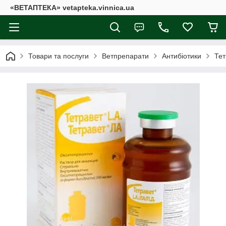
«ВЕТАПТЕКА» vetapteka.vinnica.ua
Товари та послуги
Ветпрепарати
Антибіотики
Тет