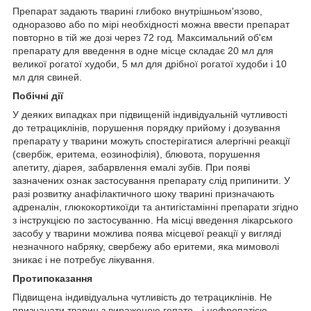
Препарат задають тварині глибоко внутрішньом'язово,
одноразово або по мірі необхідності можна ввести препарат
повторно в тій же дозі через 72 год. Максимальний об'єм
препарату для введення в одне місце складає 20 мл для
великої рогатої худоби, 5 мл для дрібної рогатої худоби і 10
мл для свиней.
Побічні дії
У деяких випадках при підвищеній індивідуальній чутливості
до тетрациклінів, порушення порядку прийому і дозування
препарату у тварини можуть спостерігатися алергічні реакції
(свербіж, еритема, еозинофілія), блювота, порушення
апетиту, діарея, забарвлення емалі зубів. При появі
зазначених ознак застосування препарату слід припинити. У
разі розвитку анафілактичного шоку тварині призначають
адреналін, глюкокортикоїди та антигістамінні препарати згідно
з інструкцією по застосуванню. На місці введення лікарського
засобу у тварини можлива поява місцевої реакції у вигляді
незначного набряку, свербежу або еритеми, яка мимоволі
зникає і не потребує лікування.
Протипоказання
Підвищена індивідуальна чутливість до тетрациклінів. Не
призначати тварин з вираженою гепато - і нефропатією,