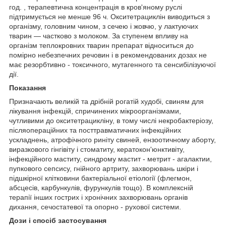
год. , терапевтична концентрація в кров'яному руслі
підтримується не менше 96 ч. Окситетрациклін виводиться з
організму, головним чином, з сечею і жовчю, у лактуючих
тварин — частково з молоком. За ступенем впливу на
організм теплокровних тварин препарат відноситься до
помірно небезпечних речовин і в рекомендованих дозах не
має резорбтивно - токсичного, мутагенного та сенсибілізуючої
дії.
Показання
Призначають великій та дрібній рогатій худобі, свиням для
лікування інфекцій, спричинених мікроорганізмами,
чутливими до окситетрацикліну, в тому числі некробактеріозу,
післяопераційних та посттравматичних інфекційних
ускладнень, атрофічного риніту свиней, ензоотичному аборту,
виразкового гінгівіту і стоматиту, кератокон'юнктивіту,
інфекційного маститу, синдрому мастит - метрит - агалактии,
пупкового сепсису, гнійного артриту, захворювань шкіри і
підшкірної клітковини бактеріальної етіології (флегмон,
абсцесів, карбункулів, фурункулів тощо). В комплексній
терапії інших гострих і хронічних захворювань органів
дихання, сечостатевої та опорно - рухової системи.
Дози і спосіб застосування