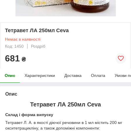
Тетравет ЛА 250мл Ceva
Немає в наявності
Код: 1450
Роздріб
681
₴
Опис
Характеристики
Доставка
Оплата
Умови п
Опис
Тетравет ЛА 250мл Ceva
Склад і форма випуску
Тетравет Л. А. в якості діючої речовини в 1 мл містить 200 мг
окситетрацикліну, а також допоміжні компоненти: