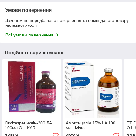
Умови повернення
Законом не передбачено повернення та обмін даного товару
належної якості
Всі умови повернення
Подібні товари компанії
Оксітетрациклін-200 ЛА
Амоксицилін 15% LA 100
ТТ Г
100мл O.L.KAR.
мл Livisto
O.L.
149
483
216
₴
₴