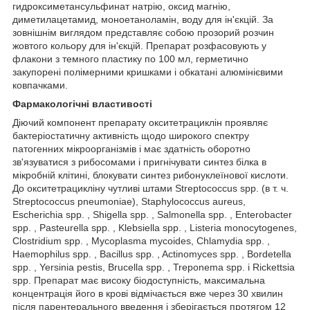
гидроксиметансульфинат натрію, оксид магнію,
диметилацетамид, моноетаноламін, воду для ін'єкцій. За
зовнішнім виглядом представляє собою прозорий розчин
жовтого кольору для ін'єкцій. Препарат розфасовують у
флакони з темного пластику по 100 мл, герметично
закупорені полімерними кришками і обкатані алюмінієвими
ковпачками.
Фармакологічні властивості
Діючий компонент препарату окситетрациклін проявляє
бактеріостатичну активність щодо широкого спектру
патогенних мікроорганізмів і має здатність оборотно
зв'язуватися з рибосомами і пригнічувати синтез білка в
мікробній клітині, блокувати синтез рибонуклеїнової кислоти.
До окситетрацикліну чутливі штами Streptococcus spp. (в т. ч.
Streptococcus pneumoniae), Staphylococcus aureus,
Escherichia spp. , Shigella spp. , Salmonella spp. , Enterobacter
spp. , Pasteurella spp. , Klebsiella spp. , Listeria monocytogenes,
Clostridium spp. , Mycoplasma mycoides, Chlamydia spp. ,
Haemophilus spp. , Bacillus spp. , Actinomyces spp. , Bordetella
spp. , Yersinia pestis, Brucella spp. , Treponema spp. і Rickettsia
spp. Препарат має високу біодоступність, максимальна
концентрація його в крові відмічається вже через 30 хвилин
після парентерального введення і зберігається протягом 12