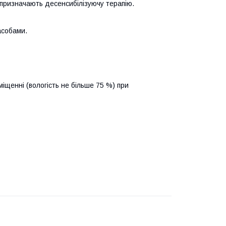
призначають десенсибілізуючу терапію.
асобами.
іщенні (вологість не більше 75 %) при