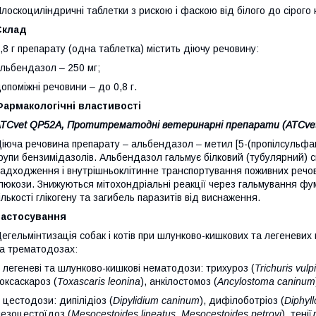
лоскоциліндричні таблетки з рискою і фаскою від білого до сірого
Склад
,8 г препарату (одна таблетка) містить діючу речовину:
льбендазол – 250 мг;
опоміжні речовини – до 0,8 г.
армакологічні властивості
АТС
vet
QP52А, Протитрематодні ветеринарні препарати (АТС
ve
іюча речовина препарату – альбендазол – метил [5-(пропілсульфан
рупи бензимідазолів. Альбендазол гальмує білковий (тубулярний) с
адходження і внутрішньоклітинне транспортування поживних речо
люкози. Знижуються мітохондріальні реакції через гальмування ф
ількості глікогену та загибель паразитів від виснаження.
Застосування
егельмінтизація собак і котів при шлунково-кишкових та легеневи
а трематодозах:
 легеневі та шлунково-кишкові нематодози: трихуроз (
Trichuris
vulp
оксаскароз (
Toxascaris
leonina
), анкілостомоз (
Ancylostoma
caninum
 цестодози: дипілідіоз (
Dipylidium
caninum
), дифілоботріоз (
Diphyl
езоцестоїдоз (
Mesocestoides
lineatus
,
Mesocestoides
petrovi
), тенії