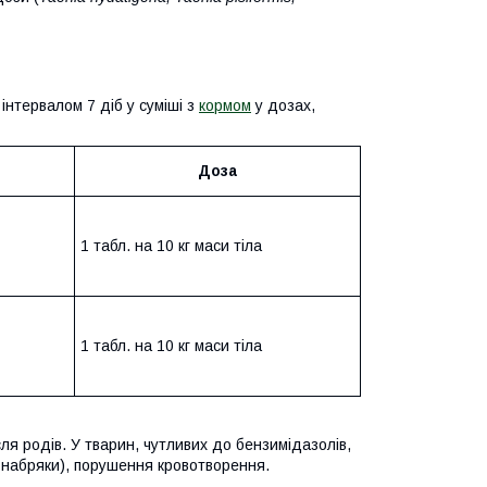
нтервалом 7 діб у суміші з
кормом
у дозах,
Доза
1 табл. на 10 кг маси тіла
1 табл. на 10 кг маси тіла
ля родів. У тварин, чутливих до бензимідазолів,
ж, набряки), порушення кровотворення.