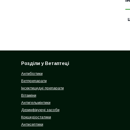
І
Ц
Розділи у Ветаптеці
Антибіотики
Ветпрепарати
Інсектицидні препарати
Вітаміни
Антигельмінтики
Дезинфікуючі засоби
Кокцидіостатики
Антисептики