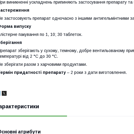
ри виникненні ускладнень припиняють застосування препарату та 
Застереження
е застосовують препарат одночасно з іншими антигельмінтними з
Форма випуску
лістерне пакування по 1, 10; 30 таблеток.
Зберігання
репарат зберігають у сухому, темному, добре вентильованому прим
емпературі від 2 °С до 30 °С.
е зберігати разом з харчовими продуктами.
Термін придатності препарату
– 2 роки з дати виготовлення.
арактеристики
Основні атрибути