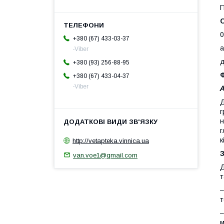
П
0
+380 (67) 433-03-37
а
-Viber
д
+380 (93) 256-88-95
Ф
+380 (67) 433-04-37
-Viber
Д
г
н
г
к
http://vetapteka.vinnica.ua
van.voe1@gmail.com
Д
т
–
т
–
м