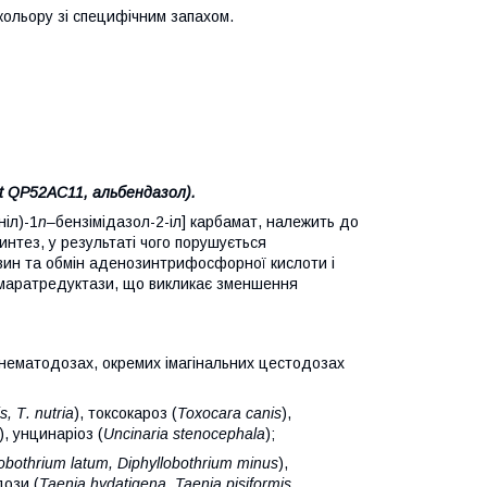
 кольору зі специфічним запахом.
t
QP52AС11, альбендазол).
іл)-1
n
–
бензімідазол-2-іл] карбамат, належить до
интез, у результаті чого порушується
вин та обмін аденозинтрифосфорної кислоти і
умаратредуктази, що викликає зменшення
х нематодозах, окремих імагінальних цестодозах
is
, Т.
nutria
), токсокароз (
Toxocara
canis
),
), унцинаріоз (
Uncinaria
stenocephala
);
lobothrium
latum
,
Diphyllobothrium
minus
),
дози (
Taenia hydatigena, Taenia
pisiformis
,