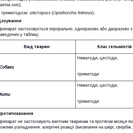
aenia
ovis
);
 трематодози: опісторхоз (
Opisthorchis
felineus
).
Дозування
репарат застосовується перорально, одноразово або дворазово з і
аведених у таблиці:
Вид тварин
Клас гельмінтів
Нематоди, цестоди,
Собаки
трематоди
Нематоди, цестоди,
Коти
трематоди
Протипоказання
репарат не застосовують вагітним тваринам та протягом місяця піс
ожливі ускладнення: алергічні реакції (висипання на шкірі, свербі