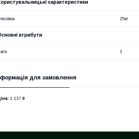
Користувальницькі характеристики
асовка
25кг
Основні атрибути
ага
1
нформація для замовлення
іна:
1 137 ₴