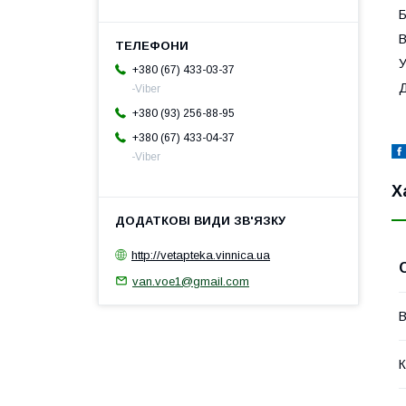
Б
В
У
+380 (67) 433-03-37
Д
-Viber
+380 (93) 256-88-95
+380 (67) 433-04-37
-Viber
Х
http://vetapteka.vinnica.ua
van.voe1@gmail.com
В
К