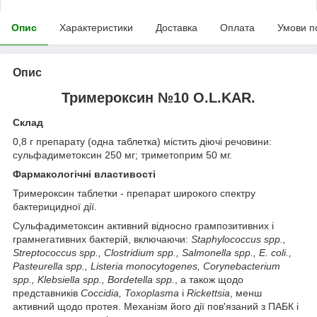
Опис
Характеристики
Доставка
Оплата
Умови п
Опис
Тримероксин №10 O.L.KAR.
Склад
0,8 г препарату (одна таблетка) містить діючі речовини:
сульфадиметоксин 250 мг; триметоприм 50 мг.
Фармакологічні властивості
Тримероксин таблетки - препарат широкого спектру
бактерицидної дії.
Сульфадиметоксин активний відносно грампозитивних і
грамнегативних бактерій, включаючи:
Staphylococcus spp.,
Streptococcus spp., Clostridium spp., Salmonella spp., E. coli.,
Pasteurella spp., Listeria monocytogenes, Corynebacterium
spp., Klebsiella spp., Bordetella spp.
, а також щодо
представників
Coccidia, Toxoplasmа
і
Rickettsia
, менш
активний щодо протея. Механізм його дії пов'язаний з ПАБК і