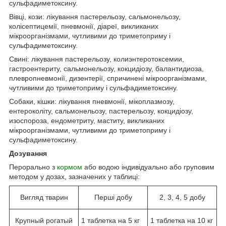
сульфадиметоксину.
Вівці, кози: лікування пастерельозу, сальмонельозу,
колісептицемії, пневмонії, діареї, викликаних
мікроорганізмами, чутливими до триметоприму і
сульфадиметоксину.
Свині: лікування пастерельозу, колиэнтеротоксемии,
гастроентериту, сальмонельозу, кокцидіозу, балантидиоза,
плевропневмонії, дизентерії, спричинені мікроорганізмами,
чутливими до триметоприму і сульфадиметоксину.
Собаки, кішки: лікування пневмонії, мікоплазмозу,
ентероколіту, сальмонельозу, пастерельозу, кокцидіозу,
изоспороза, ендометриту, маститу, викликаних
мікроорганізмами, чутливими до триметоприму і
сульфадиметоксину.
Дозування
Перорально з
кормом
або водою індивідуально або груповим
методом у дозах, зазначених у таблиці:
Вигляд тварин
Перші добу
2, 3, 4, 5 добу
Крупный рогатый
1 таблетка на 5 кг
1 таблетка на 10 кг