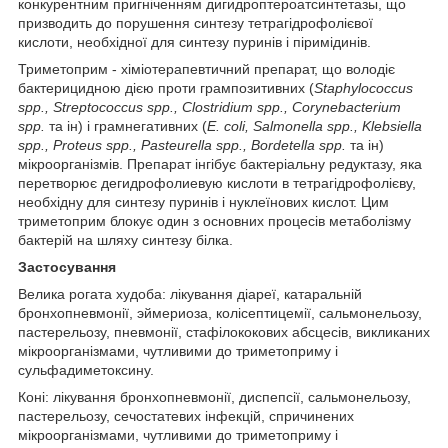
конкурентним пригніченням дигидроптероатсинтетазы, що
призводить до порушення синтезу тетрагідрофолієвої
кислоти, необхідної для синтезу пуринів і піримідинів.
Триметоприм - хіміотерапевтичний препарат, що володіє
бактерицидною дією проти грампозитивних (
Staphylococcus
spp
., Streptococcus
spp
., Clostridium
spp
., Corynebacterium
spp
.
та ін) і грамнегативних (
Е.
coli
, Salmonella
spp
., Klebsiella
spp
., Proteus
spp
., Pasteurel
la
spp
., Bordetella
spp
.
та ін)
мікроорганізмів. Препарат інгібує бактеріальну редуктазу, яка
перетворює дегидрофолиевую кислоти в тетрагідрофолієву,
необхідну для синтезу пуринів і нуклеїнових кислот. Цим
триметоприм блокує один з основних процесів метаболізму
бактерій на шляху синтезу білка.
Застосування
Велика рогата худоба: лікування діареї, катаральній
бронхопневмонії, эймериоза, колісептицемії, сальмонельозу,
пастерельозу, пневмонії, стафілококових абсцесів, викликаних
мікроорганізмами, чутливими до триметоприму і
сульфадиметоксину.
Коні: лікування бронхопневмонії, диспепсії, сальмонельозу,
пастерельозу, сечостатевих інфекцій, спричинених
мікроорганізмами, чутливими до триметоприму і