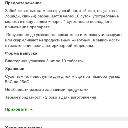
Предостережение
Забой животных на мясо (крупный рогатый скот, овцы, козы,
лошади, свиньи) разрешается через 10 суток, употребление
молока в пищу людям − через 4 суток после последнего
применения препарата.
Полученное до указанного срока мясо и молоко утилизируют
или скармливают непродуктивным животным, в зависимости
от заключения врача ветеринарной медицины.
Форма выпуска
Блистерная упаковка 3 шт по 10 таблеток.
Хранение
Сухе, темне, недоступне для дітей місце при температурі від
5
о
С до 25
о
С.
Не зберігати разом з харчовими продуктами.
Термін придатності - 2 роки з дати виготовлення.
Приховати