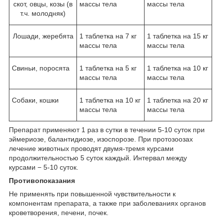
скот, овцы, козы (в
массы тела
массы тела
т.ч. молодняк)
Лошади, жеребята
1 таблетка на 7 кг
1 таблетка на 15 кг
массы тела
массы тела
Свиньи, поросята
1 таблетка на 5 кг
1 таблетка на 10 кг
массы тела
массы тела
Собаки, кошки
1 таблетка на 10 кг
1 таблетка на 20 кг
массы тела
массы тела
Препарат применяют 1 раз в сутки в течении 5-10 суток при
эймериозе, балантидиозе, изоспорозе. При протозоозах
лечение животных проводят двумя-тремя курсами
продолжительностью 5 суток каждый. Интервал между
курсами − 5-10 суток.
Противопоказания
Не применять при повышенной чувствительности к
компонентам препарата, а также при заболеваниях органов
кроветворения, печени, почек.