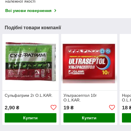
належної якості
Всі умови повернення
Подібні товари компанії
Сульфатрим 2г O.L.KAR.
Ультрасептол 10г
Нор
O.L.KAR.
O.L.
2,90
19
18
₴
₴
Купити
Купити