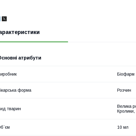
арактеристики
Основні атрибути
иробник
Біофарм
ікарська форма
Розчин
Велика ро
ид тварин
Кролики,
б`єм
10 мл