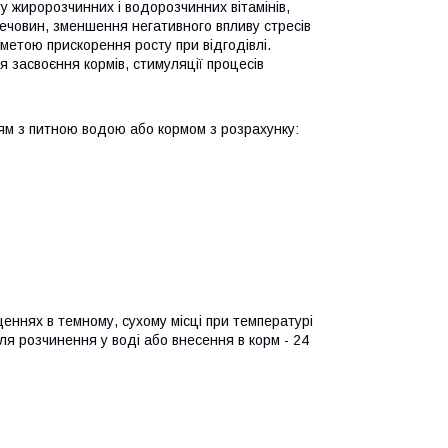
 жиророзчинних і водорозчинних вітамінів,
речовин, зменшення негативного впливу стресів
 метою прискорення росту при відгодівлі.
 засвоєння кормів, стимуляції процесів
оням з питною водою або кормом з розрахунку:
щеннях в темному, сухому місці при температурі
сля розчинення у воді або внесення в корм - 24