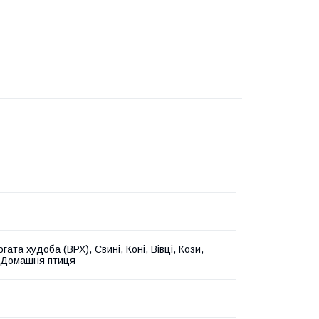
гата худоба (ВРХ), Свині, Коні, Вівці, Кози,
 Домашня птиця