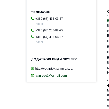
1
+380 (67) 433-03-37
В
-Viber
В
+380 (93) 256-88-95
В
В
+380 (67) 433-04-37
В
-Viber
В
В
В
В
К
http://vetapteka.vinnica.ua
Н
van.voe1@gmail.com
Д
М
о
о