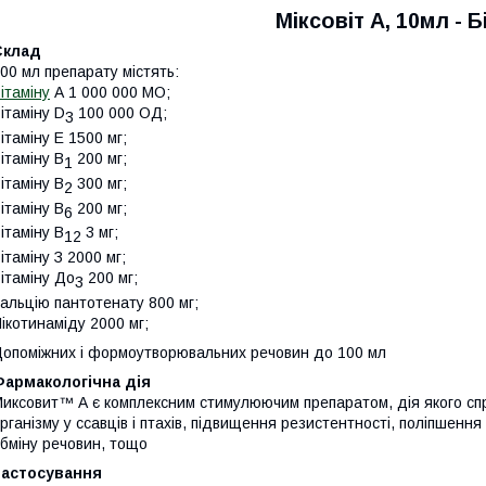
Міксовіт А, 10мл - 
Склад
00 мл препарату містять:
ітаміну
А 1 000 000 МО;
ітаміну D
100 000 ОД;
3
ітаміну Е 1500 мг;
ітаміну В
200 мг;
1
ітаміну В
300 мг;
2
ітаміну В
200 мг;
6
ітаміну В
3 мг;
12
ітаміну З 2000 мг;
ітаміну До
200 мг;
3
альцію пантотенату 800 мг;
ікотинаміду 2000 мг;
опоміжних і формоутворювальних речовин до 100 мл
Фармакологічна дія
иксовит™ А є комплексним стимулюючим препаратом, дія якого сп
рганізму у ссавців і птахів, підвищення резистентності, поліпшення
бміну речовин, тощо
Застосування