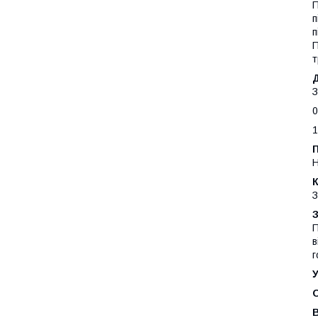
П
п
п
П
т
З
0
1
Н
К
З
З
П
в
г
У