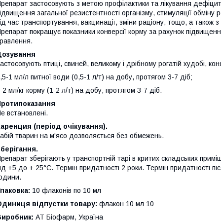
репарат застосовують з метою профілактики та лікування дефіциту
ідвищення загальної резистентності організму, стимуляції обміну 
ід час транспортування, вакцинації, зміни раціону, тощо, а також з
репарат покращує показники конверсії корму за рахунок підвищення
равлення.
Дозування
астосовують птиці, свиней, великому і дрібному рогатій худобі, к
,5-1 мл/л питної води (0,5-1 л/т) на добу, протягом 3-7 діб;
-2 мл/кг корму (1-2 л/т) на добу, протягом 3-7 діб.
Протипоказання
е встановлені.
аренция (період очікування).
абій тварин на м'ясо дозволяється без обмежень.
берігання.
репарат зберігають у транспортній тарі в критих складських примі
ід +5 до + 25°С. Термін придатності 2 роки. Термін придатності пі
одини.
паковка:
10 флаконів по 10 мл
Одиниця відпустки товару:
флакон 10 мл 10
Виробник:
АТ Біофарм, Україна