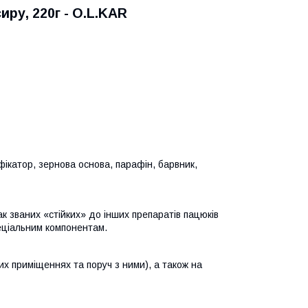
иру, 220г - O.L.KAR
ікатор, зернова основа, парафін, барвник,
к званих «стійких» до інших препаратів пацюків
еціальним компонентам.
их приміщеннях та поруч з ними), а також на