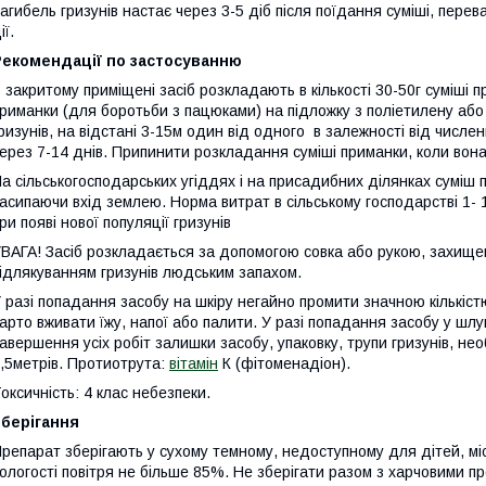
агибель гризунів настає через 3-5 діб після поїдання суміші, пере
ії.
Рекомендації по застосуванню
 закритому приміщені засіб розкладають в кількості 30-50г суміші 
риманки (для боротьби з пацюками) на підложку з поліетилену або
ризунів, на відстані 3-15м один від одного в залежності від числен
ерез 7-14 днів. Припинити розкладання суміші приманки, коли вон
а сільськогосподарських угіддях і на присадибних ділянках суміш 
асипаючи вхід землею. Норма витрат в сільському господарстві 1- 
ри появі нової популяції гризунів
ВАГА! Засіб розкладається за допомогою совка або рукою, захищен
ідлякуванням гризунів людським запахом.
 разі попадання засобу на шкіру негайно промити значною кількіст
арто вживати їжу, напої або палити. У разі попадання засобу у шлу
авершення усіх робіт залишки засобу, упаковку, трупи гризунів, не
,5метрів. Протиотрута:
вітамін
К (фітоменадіон).
оксичність: 4 клас небезпеки.
Зберігання
репарат зберігають у сухому темному, недоступному для дітей, місц
ологості повітря не більше 85%. Не зберігати разом з харчовими п