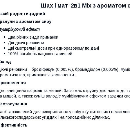
Шах і мат 2в1 Mix з ароматом с
Засіб родентицидний
Гранули з ароматом сиру
Муміфікуючий ефект
Два різних види приманки
Дві діючі речовини
Дві сметрельні дози при одноразовому поїдані
100% загибель пацюків та мишей
Склад
іючі речовини – бродіфакум (0,005%), бромадіолон (0,005%), муміф
роматизатор, приманюючі компоненти.
Призначення
ля знищення пацюків та мишей. Засіб має отруйну дію навіть до та
а мишей, а також суміш володіє муміфікуючим ефектом завдяки сп
Застосування
асіб дозволений для використання у побуті (у житлових і нежитлов
ільськогосподарських угіддях і на присадибних ділянках.
Ефективність