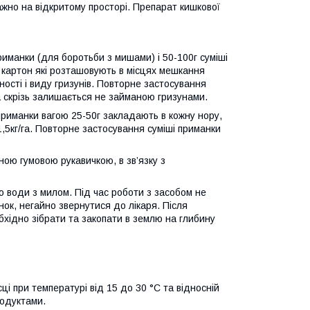
важно на відкритому просторі. Препарат кишкової
приманки (для боротьби з мишами) і 50-100г суміші
 картон які розташовують в місцях мешкання
ності і виду гризунів. Повторне застосування
а скрізь залишається не займаною гризунами.
приманки вагою 25-50г закладають в кожну нору,
1,5кг/га. Повторне застосування суміші приманки
ою гумовою рукавичкою, в зв’язку з
ю води з милом. Під час роботи з засобом не
нок, негайно звернутися до лікаря. Після
обхідно зібрати та закопати в землю на глибину
і при температурі від 15 до 30 °С та відносній
родуктами.