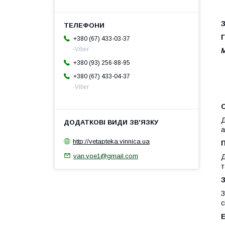
+380 (67) 433-03-37
-Viber
+380 (93) 256-88-95
+380 (67) 433-04-37
-Viber
Д
а
http://vetapteka.vinnica.ua
van.voe1@gmail.com
Д
т
З
с