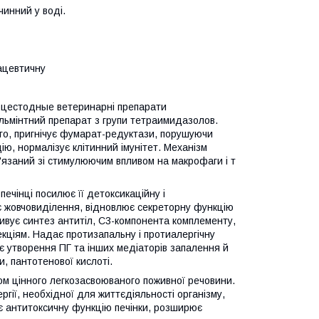
чинний у воді.
ацевтичну
оцестодные ветеринарні препарати
ьмінтний препарат з групи тетраимидазолов.
того, пригнічує фумарат-редуктази, порушуючи
ію, нормалізує клітинний імунітет. Механізм
в'язаний зі стимулюючим впливом на макрофаги і т
ечінці посилює її детоксикаційну і
є жовчовиділення, відновлює секреторну функцію
тивує синтез антитіл, С3-компонента комплементу,
екціям. Надає протизапальну і протиалергічну
ує утворення ПГ та інших медіаторів запалення й
и, пантотенової кислоті.
лом цінного легкозасвоюваного поживної речовини.
ргії, необхідної для життєдіяльності організму,
є антитоксичну функцію печінки, розширює