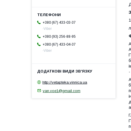
Д
1
+380 (67) 433-03-37
л
-Viber
Ф
+380 (93) 256-88-95
А
+380 (67) 433-04-37
А
-Viber
П
б
і
-
А
http://vetapteka.vinnica.ua
б
п
van.voe1@gmail.com
і
д
а
Г
П
п