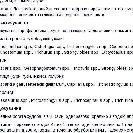
удини, збільшує діурез.
ідро + Лев комбінований препарат з яскраво вираженим антигельм
скорбінової кислоти і глюкози з помірною токсичністю.
Застосування
ікування і профілактика шлунково-кишкових та легеневих гельмин
елика рогата худоба, вівці, кози:
aemonchus spp., Ostertagia spp., Trichostrongylus spp., Cooperia 
unostomum spp., Trichurus spp., Strongyloides spp., Dictyocaulus spp
вині:
scaris spp., Oesophagostomum spp., Trichuris spp., Strongyloides spp
тиця (кури, гуси, індики, голуби):
scaridia galli, Heterakis gallinarum, Capillaria spp., Trichostrongylus s
ролики:
assalurus spp., Protostrongylus spp., Trichocephalus spp., Trichurid
Дозування
елика рогата худоба, вівці, свині одноразово, орально з водою аб
тица — орально с водой 4 г на 1 л воды однократно, или по 1 г на
репарата на 200 мл воды. В течение обработки птицы, других ист