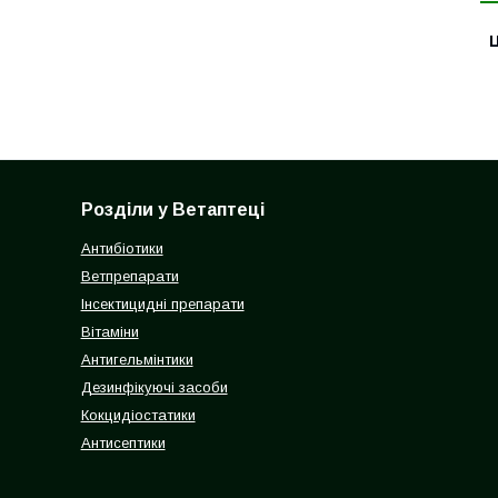
Ц
Розділи у Ветаптеці
Антибіотики
Ветпрепарати
Інсектицидні препарати
Вітаміни
Антигельмінтики
Дезинфікуючі засоби
Кокцидіостатики
Антисептики