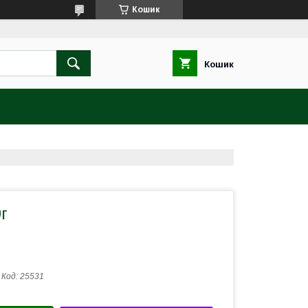
Кошик
Кошик
г
Код:
25531