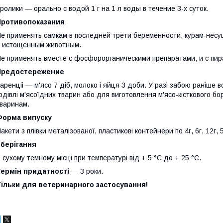
ролики — орально с водой 1 г на 1 л воды в течение 3-х суток.
Противопоказания
е применять самкам в последней трети беременности, курам-несу
 истощенным животным.
е применять вместе с фосфорорганическими препаратами, и с пир
Предостережение
аренціі — м'ясо 7 діб, молоко і яйця 3 доби. У разі забою раніше 
одівлі м'ясоїдних тварин або для виготовлення м'ясо-кісткового 
варинам.
Форма випуску
акети з плівки металізованої, пластикові контейнери по 4г, 6г, 12г, 5
Зберігання
 сухому темному місці при температурі від + 5 °С до + 25 °С.
Термін придатності
— 3 роки.
Тільки для ветеринарного застосування!