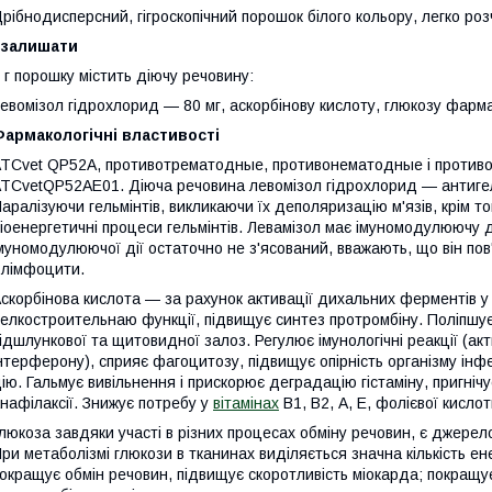
рібнодисперсний, гігроскопічний порошок білого кольору, легко роз
З
залишати
 г порошку містить діючу речовину:
евомізол гідрохлорид — 80 мг, аскорбінову кислоту, глюкозу фарм
армакологічні властивості
ТСvet QP52A, противотрематодные, противонематодные і против
ТСvetQP52AЕ01. Діюча речовина левомізол гідрохлорид — антигел
аралізуючи гельмінтів, викликаючи їх деполяризацію м'язів, крім 
іоенергетичні процеси гельмінтів. Левамізол має імуномодулюючу д
муномодулюючої дії остаточно не з'ясований, вважають, що він по
 лімфоцити.
скорбінова кислота — за рахунок активації дихальних ферментів у п
елкостроительнаю функції, підвищує синтез протромбіну. Поліпшу
ідшлункової та щитовидної залоз. Регулює імунологічні реакції (ак
нтерферону), сприяє фагоцитозу, підвищує опірність організму інф
ію. Гальмує вивільнення і прискорює деградацію гістаміну, пригніч
нафілаксії. Знижує потребу у
вітамінах
В1, В2, А, Е, фолієвої кислот
люкоза завдяки участі в різних процесах обміну речовин, є джере
ри метаболізмі глюкози в тканинах виділяється значна кількість ене
окращує обмін речовин, підвищує скоротливість міокарда; покращу