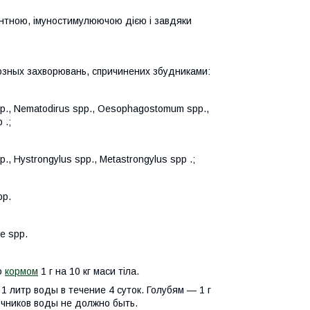
інтною, імуностимулюючою дією і завдяки
тозных захворювань, спричинених збудниками:
spp., Nematodirus spp., Oesophagostomum spp.,
 .;
., Hystrongylus spp., Metastrongylus spp .;
pp.
ae spp.
о
кормом
1 г на 10 кг маси тіла.
 1 литр воды в течение 4 суток. Голубям — 1 г
очников воды не должно быть.