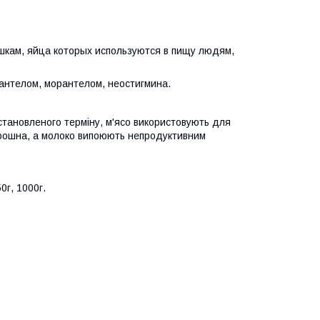
шкам, яйца которых используются в пищу людям,
антелом, морантелом, неостигмина.
встановленого терміну, м'ясо використовують для
борошна, а молоко випоюють непродуктивним
0г, 1000г.