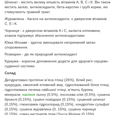
Шпинат - містить велику кількість вітамінів A, B, C і K. Він також
містить залізо, антиоксиданти, бета-каротин і грубі корми, які
стимулюють травний тракт.
Журавлина - багата на антиоксиданти, є джерелом вітамінів
C, E і K.
Чорниця - є джерелом вітамінів А і С, каліюта клітковини,
атакож підтримує збагачення антиоксидантами.
Юкка Мохаве - здатна зменшувати неприємний запах
спорожнення.
Розмарин - діє як природний антиоксидант.
Куркума - корисне доповнення додієти для здоров’я серцево-
судинної системи.
Склад
Дегідратовані протеїни м’яса птиці (26%), білий рис,
кукурудза, свинячий яловичий жир, гідролізований білок птиці,
гідролізована печінка свійської птиці, м’якоть буряка,
мінерали,
насіння
льону (0,5%), лососева олія (0,5%), сушена
броколі (0,15%), сушені помідори (0,15%), сушений шпинат
(0,15%), глюкозамін гідрохлорид (0,15%), хондроїтин сульфат
(0,15%), сушена журавлина (0, 15%), сушена чорниця
(0,15%), суміш екстрактів трав (Yucca Mojave (0,15%),