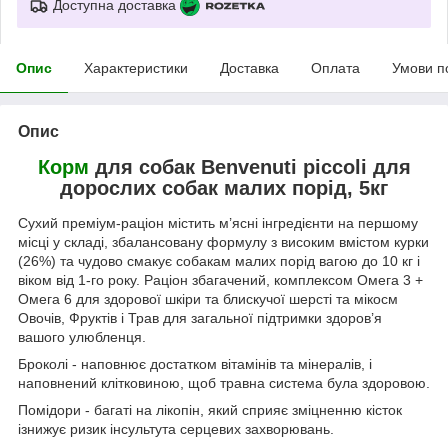
Доступна доставка
Опис
Характеристики
Доставка
Оплата
Умови п
Опис
Корм
для собак Benvenuti piccoli для
дорослих собак малих порід, 5кг
Сухий преміум-раціон містить м’ясні інгредієнти на першому
місці у складі, збалансовану формулу з високим вмістом курки
(26%) та чудово смакує собакам малих порід вагою до 10 кг і
віком від 1-го року. Раціон збагачений, комплексом Омега 3 +
Омега 6 для здорової шкіри та блискучої шерсті та мікосм
Овочів, Фруктів і Трав для загальної підтримки здоров’я
вашого улюбленця.
Броколі - наповнює достатком вітамінів та мінералів, і
наповнений клітковиною, щоб травна система була здоровою.
Помідори - багаті на лікопін, який сприяє зміцненню кісток
ізнижує ризик інсультута серцевих захворювань.