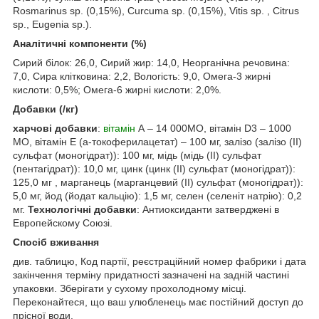
Rosmarinus sp. (0,15%), Curcuma sp. (0,15%), Vitis sp. , Citrus
sp., Eugenia sp.).
Аналітичні компоненти (%)
Сирий білок: 26,0, Сирий жир: 14,0, Неорганічна речовина:
7,0, Сира клітковина: 2,2, Вологість: 9,0, Омега-3 жирні
кислоти: 0,5%; Омега-6 жирні кислоти: 2,0%.
Добавки (/кг)
харчові добавки
:
вітамін
А – 14 000МО, вітамін D3 – 1000
МО, вітамін Е (а-токоферилацетат) – 100 мг, залізо (залізо (II)
сульфат (моногідрат)): 100 мг, мідь (мідь (II) сульфат
(пентагідрат)): 10,0 мг, цинк (цинк (II) сульфат (моногідрат)):
125,0 мг , марганець (марганцевий (II) сульфат (моногідрат)):
5,0 мг, йод (йодат кальцію): 1,5 мг, селен (селеніт натрію): 0,2
мг.
Технологічні добавки
: Антиоксиданти затверджені в
Европейскому Союзі.
Спосіб вживання
див. таблицю, Код партії, реєстраційний номер фабрики і дата
закінчення терміну придатності зазначені на задній частині
упаковки. Зберігати у сухому прохолодному місці.
Переконайтеся, що ваш улюбленець має постійний доступ до
прісної води.