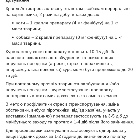
Дозування
Краплі Антистрес застосовують котам і собакам перорально
на корінь язика, 2 рази на добу, в таких дозах:
коти – 1 крапля препарату (4 мг фенібуту) на 1 кг
маси тварини;
собаки – 2 краплі препарату (8 мг фенібуту) на 1 кг
маси тварини.
Курс застосування препарату становить 10-15 діб. За
наявності ознак сильного збудження та психогенних
порушень поведінки (агресія, страх, гіперактивність,
гіперсексуальна поведінка) курс може бути продовжено до 20-
ти діб.
При повторному прояві у тварин ознак збудження і/або
порушень поведінки – курс застосування препарату
повторюють в тих самих дозах, за тією самою схемою.
З метою профілактики стресів (транспортування, зміна
обстановки, вибухи піротехніки, від’їзд хазяїна, участь у
виставках і змаганнях) препарат застосовують за 3-5 діб до
майбутнього заходу та протягом 1-4 діб після його закінчення.
Для профілактики захитування застосовують одноразово у
вищезгаданих дозах за 1-2 години до визначеного початку