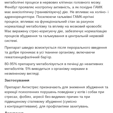
метаболічні процеси в нервових клітинах головного мозку.
Фенібут проявляє ноотропну активність, а як похідне ГАМК
має анксіолітичну (транквілізуючу) дію. Не впливає на холіно- і
адренорецептори. Посилюючи гальмівні ГАМК-ергічні
процеси, впливає на функціональний стан за рахунок
нормалізації метаболізму та впливу на мозковий кровообіг.
Має виражену стрес-коригуючу дію, забезпечує нормалізацію
процесів збудження та гальмування в центральній нервовій
системі.
Препарат швидко всмоктується після перорального введення
та добре проникає в усі тканини організму, включаючи
гематоенцефалічний бар'єр.
80-95% препарату метаболізується в печінці до неактивних
метаболітів. 5% виводиться з організму нирками в
незміненому вигляді.
Застосування
Препарат Антистрес призначають для зниження збудження та
корекції психогенних порушень поведінки у котів і собак при
стресах, фобіях, агресії без видимих причин та при
підвищеному статевому збудженні (сумісно
з контрацептивами), для профілактики захитувань.