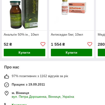
Анальгін 50% ін., 10мл
Антиседан 5мг, 10мл
Меді
52
1 554
280
₴
₴
Купити
Купити
Про нас
97% позитивних з 1162 відгуків за рік
Працює з 19.09.2011
м. Вінниця
вул. Петра Дорошенка, Вінниця, Україна
Контакти