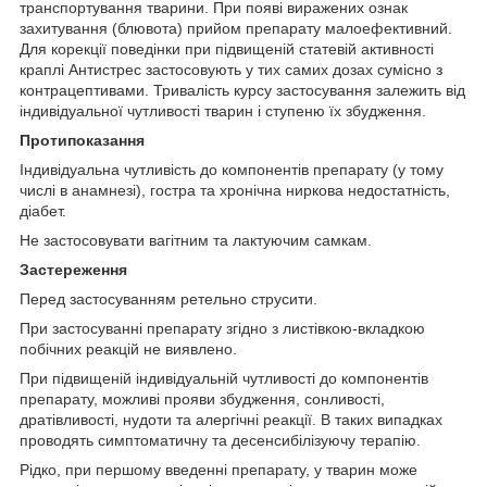
транспортування тварини. При появі виражених ознак
захитування (блювота) прийом препарату малоефективний.
Для корекції поведінки при підвищеній статевій активності
краплі Антистрес застосовують у тих самих дозах сумісно з
контрацептивами. Тривалість курсу застосування залежить від
індивідуальної чутливості тварин і ступеню їх збудження.
Протипоказання
Індивідуальна чутливість до компонентів препарату (у тому
числі в анамнезі), гостра та хронічна ниркова недостатність,
діабет.
Не застосовувати вагітним та лактуючим самкам.
Застереження
Перед застосуванням ретельно струсити.
При застосуванні препарату згідно з листівкою-вкладкою
побічних реакцій не виявлено.
При підвищеній індивідуальній чутливості до компонентів
препарату, можливі прояви збудження, сонливості,
дратівливості, нудоти та алергічні реакції. В таких випадках
проводять симптоматичну та десенсибілізуючу терапію.
Рідко, при першому введенні препарату, у тварин може