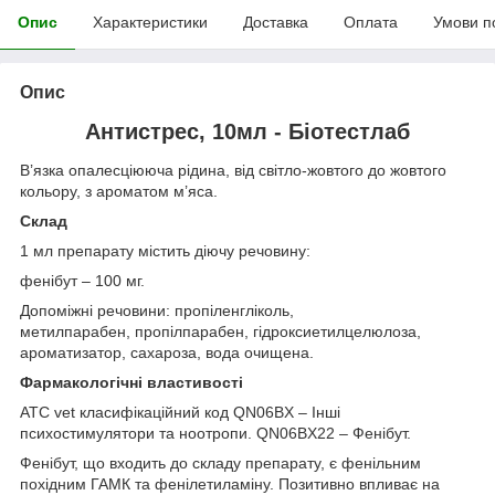
Опис
Характеристики
Доставка
Оплата
Умови п
Опис
Антистрес, 10мл - Біотестлаб
В’язка опалесціююча рідина, від світло-жовтого до жовтого
кольору, з ароматом м’яса.
Склад
1 мл препарату містить діючу речовину:
фенібут – 100 мг.
Допоміжні речовини: пропіленгліколь,
метилпарабен, пропілпарабен, гідроксиетилцелюлоза,
ароматизатор, сахароза, вода очищена.
Фармакологічні властивості
АТС vet класифікаційний код QN06BX – Інші
психостимулятори та ноотропи. QN06BX22 – Фенібут.
Фенібут, що входить до складу препарату, є фенільним
похідним ГАМК та фенілетиламіну. Позитивно впливає на