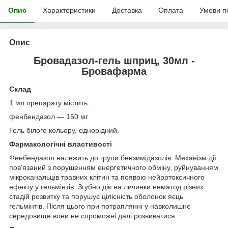
Опис
Характеристики
Доставка
Оплата
Умови п
Опис
Бровадазол-гель шприц, 30мл -
Бровафарма
Склад
1 мл препарату містить:
фенбендазол — 150 мг
Гель білого кольору, однорідний.
Фармакологічні властивості
Фенбендазол належить до групи бензимідазолів. Механізм дії
пов'язаний з порушенням енергетичного обміну, руйнуванням
мікроканальців травних клітин та появою нейротоксичного
ефекту у гельмінтів. Згубно діє на личинки нематод різних
стадій розвитку та порушує цілісність оболонок яєць
гельмінтів. Після цього при потраплянні у навколишнє
середовище вони не спроможні далі розвиватися.