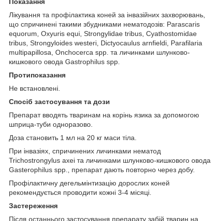
Показання
Лікування та профілактика коней за інвазійних захворювань,
що спричинені такими збудниками нематодозів: Parascaris
equorum, Охуuris equi, Strongylidae tribus, Cyathostomidae
tribus, Strongyloides westeri, Dictyocaulus arnfieldi, Раrafilaria
multipapillosa, Оnchоcerca spp. та личинками шлунково-
кишкового овода Gastrophilus sрр.
Протипоказання
Не встановлені.
Спосіб застосування та дози
Препарат вводять тваринам на корінь язика за допомогою
шприца-туби одноразово.
Доза становить 1 мл на 20 кг маси тіла.
При інвазіях, спричинених личинками нематод
Trichostrongylus ахеі та личинками шлунково-кишкового овода
Gasterophilus sрр., препарат дають повторно через добу.
Профілактичну дегельмінтизацію дорослих коней
рекомендується проводити кожні 3-4 місяці.
Застереження
Після останнього застосування препарату забій тварин на