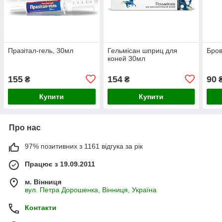
Празітал-гель, 30мл
Гельмісан шприц для
Бров
коней 30мл
155
154
90
₴
₴
Купити
Купити
Про нас
97% позитивних з 1161 відгука за рік
Працює з 19.09.2011
м. Вінниця
вул. Петра Дорошенка, Вінниця, Україна
Контакти