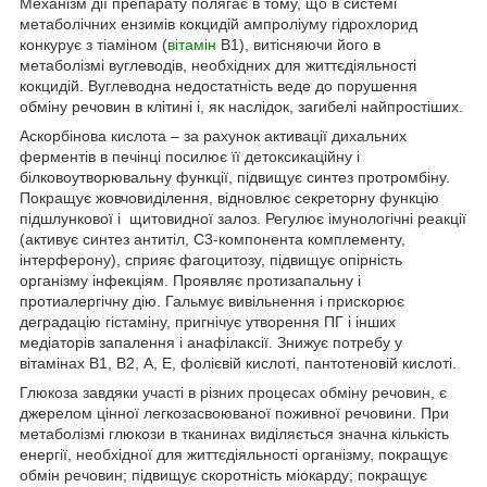
Механізм дії препарату полягає в тому, що в системі
метаболічних ензимів кокцидій ампроліуму гідрохлорид
конкурує з тіаміном (
вітамін
В
1
), витісняючи його в
метаболізмі вуглеводів, необхідних для життєдіяльності
кокцидій. Вуглеводна недостатність веде до порушення
обміну речовин в клітині і, як наслідок, загибелі найпростіших.
Аскорбінова кислота – за рахунок активації дихальних
ферментів в печінці посилює її детоксикаційну і
білковоутворювальну функції, підвищує синтез протромбіну.
Покращує жовчовиділення, відновлює секреторну функцію
підшлункової і щитовидної залоз. Регулює імунологічні реакції
(активує синтез антитіл, С3-компонента комплементу,
інтерферону), сприяє фагоцитозу, підвищує опірність
організму інфекціям. Проявляє протизапальну і
протиалергічну дію. Гальмує вивільнення і прискорює
деградацію гістаміну, пригнічує утворення ПГ і інших
медіаторів запалення і анафілаксії. Знижує потребу у
вітамінах В1, В2, А, Е, фолієвій кислоті, пантотеновій кислоті.
Глюкоза завдяки участі в різних процесах обміну речовин, є
джерелом цінної легкозасвоюваної поживної речовини. При
метаболізмі глюкози в тканинах виділяється значна кількість
енергії, необхідної для життєдіяльності організму, покращує
обмін речовин; підвищує скоротність міокарду; покращує