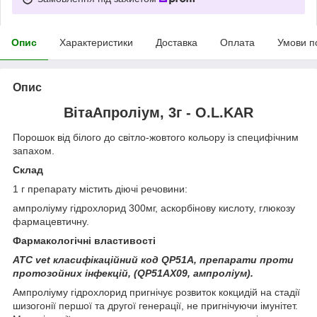
Опис
Характеристики
Доставка
Оплата
Умови п
Опис
ВітаАпроліум, 3г - O.L.KAR
Порошок від білого до світло-жовтого кольору із специфічним
запахом.
Склад
1 г препарату містить діючі речовини:
ампроліуму гідрохлорид 300мг, аскорбінову кислоту, глюкозу
фармацевтичну.
Фармакологічні властивості
АТС
vet
класифікаційний код QP51А, препарати проти
протозойних інфекцій, (QP51AХ09, ампроліум).
Ампроліуму гідрохлорид пригнічує розвиток кокцидій на стадії
шизогонії першої та другої генерації, не пригнічуючи імунітет.