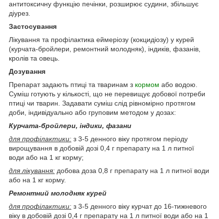
антитоксичну функцію печінки, розширює судини, збільшує
діурез.
Застосування
Лікування та профілактика еймеріозу (кокцидіозу) у курей
(курчата-бройлери, ремонтний молодняк), індиків, фазанів,
кролів та овець.
Дозування
Препарат задають птиці та тваринам з
кормом
або водою.
Суміш готують у кількості, що не перевищує добової потреби
птиці чи тварин. Задавати суміш слід рівномірно протягом
доби, індивідуально або груповим методом у дозах:
Курчата-бройлери, індики, фазани
для профілактики:
з 3-5 денного віку протягом періоду
вирощування в добовій дозі 0,4 г препарату на 1 л питної
води або на 1 кг корму;
для лікування:
добова доза 0,8 г препарату на 1 л питної води
або на 1 кг корму.
Ремонтний молодняк курей
для профілактики:
з 3-5 денного віку курчат до 16-тижневого
віку в добовій дозі 0,4 г препарату на 1 л питної води або на 1