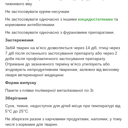
тижневого віку.
Не застосовувати курям-несучкам.
Не застосовувати одночасно з іншими
кокцидіостатиками
та
кормовими антибіотиками.
Не застосовувати одночасно з фурановими препаратами.
Застереження
Забій тварин на м’ясо дозволяється через 14 діб, птиці через
7 діб після останнього застосування препарату або через 2
доби після профілактичного застосування препарату.
Отримане до зазначеного терміну м’ясо утилізують або
згодовують непродуктивним тваринам, залежно від висновку
лікаря ветеринарної медицини.
Форма випуску
Пакети з плівки полімерної металізованої по 3г.
Зберігання
Сухе, темне, недоступне для дітей місце при температурі від
5°С до 25°С.
Не зберігати разом з харчовими продуктами, напоями, у тому
числі з кормами для тварин.