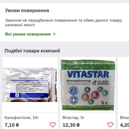
Умови повернення
Законом не передбачено повернення та обмін даного товару
належної якості
Всі умови повернення
Подібні товари компанії
Кальфостонік, 10г
Вітастар, 5г
Віта
7,10
12,30
4,2
₴
₴