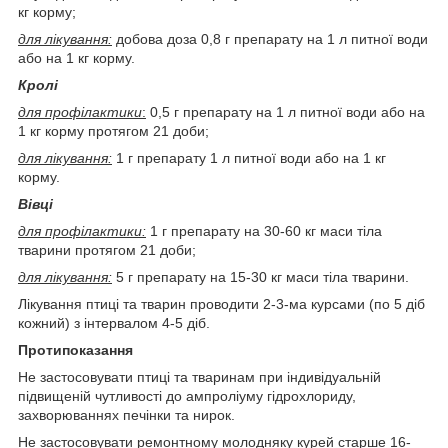
кг корму;
для лікування:
добова доза 0,8 г препарату на 1 л питної води
або на 1 кг корму.
Кролі
для профілактики
:
0,5 г препарату на 1 л питної води або на
1 кг корму протягом 21 доби;
для лікування:
1 г препарату 1 л питної води або на 1 кг
корму.
Вівці
для профілактики:
1 г препарату на 30-60 кг маси тіла
тварини протягом 21 доби;
для лікування:
5 г препарату на 15-30 кг маси тіла тварини.
Лікування птиці та тварин проводити 2-3-ма курсами (по 5 діб
кожний) з інтервалом 4-5 діб.
Протипоказання
Не застосовувати птиці та тваринам при індивідуальній
підвищеній чутливості до ампроліуму гідрохлориду,
захворюваннях печінки та нирок.
Не застосовувати ремонтному молодняку курей старше 16-