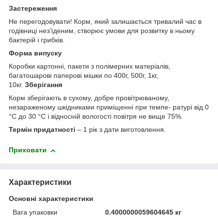
Застереження
Не перегодовувати! Корм, який залишається тривалий час в
годівниці нез’їденим, створює умови для розвитку в ньому
бактерій і грибків.
Форма випуску
Коробки картонні, пакети з полімерних матеріалів,
багатошарові паперові мішки по 400г, 500г, 1кг,
10кг.
Зберiгання
Корм зберігають в сухому, добре провітрюваному,
незараженому шкідниками приміщенні при темпе- ратурі від 0
°С до 30 °С і відносній вологості повітря не вище 75%.
Термін придатності
– 1 рік з дати виготовлення.
Приховати
Характеристики
Основні характеристики
Вага упаковки
0.4000000059604645 кг