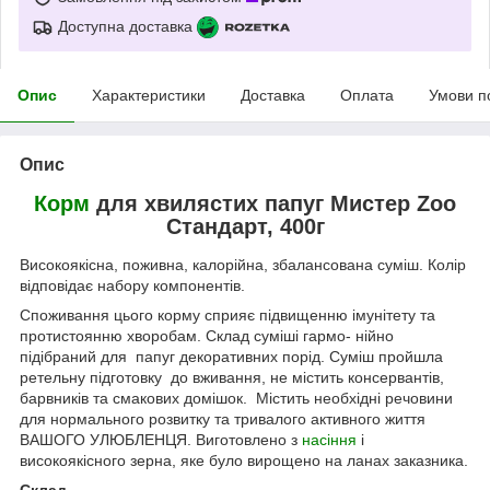
Доступна доставка
Опис
Характеристики
Доставка
Оплата
Умови п
Опис
Корм
для хвилястих папуг Мистер Zoo
Стандарт, 400г
Високоякісна, поживна, калорійна, збалансована суміш. Колір
відповідає набору компонентів.
Споживання цього корму сприяє підвищенню імунітету та
протистоянню хворобам. Склад суміші гармо- нійно
підібраний для папуг декоративних порід. Суміш пройшла
ретельну підготовку до вживання, не містить консервантів,
барвників та смакових домішок. Містить необхідні речовини
для нормального розвитку та тривалого активного життя
ВАШОГО УЛЮБЛЕНЦЯ. Виготовлено з
насіння
і
високоякісного зерна, яке було вирощено на ланах заказника.