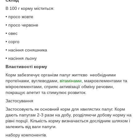
Cклад
В 100 г корму міститься:
• просо жовте
• просо червоне
• овес
• сорго
• насіння соняшника
• насіння льону
Властивостi корму
Корм забезпечує організм папуг життєво необхідними
протеїнами, вуглеводами,
вітамінами
, макроелементами та
мікроелементами, сприяє активізації обміну речовин,
покращує апетит та стимулює розвиток.
Застосування
Застосовують як основний корм для хвилястих папуг. Корм
дають папугам 2-3 рази на добу, розділяючи добову норму на
рівні порції. Кількість корму визначається дослідним шляхом і
залежить від ваги папуги.
набору компонентів.