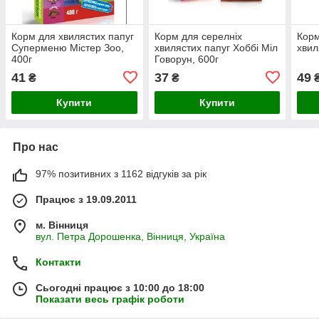
Корм для хвилястих папуг
Корм для серелніх
Корм
Суперменю Містер Зоо,
хвилястих папуг Хоббі Міл
хвил
400г
Говорун, 600г
41
37
49
₴
₴
Купити
Купити
Про нас
97% позитивних з 1162 відгуків за рік
Працює з 19.09.2011
м. Вінниця
вул. Петра Дорошенка, Вінниця, Україна
Контакти
Сьогодні працює з 10:00 до 18:00
Показати весь графік роботи