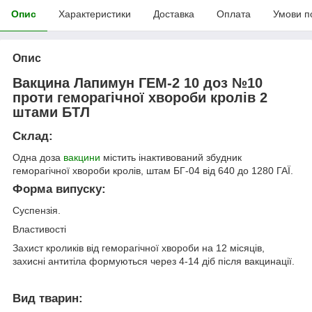
Опис
Характеристики
Доставка
Оплата
Умови п
Опис
Вакцина Лапимун ГЕМ-2 10 доз №10
проти геморагічної хвороби кролів 2
штами БТЛ
Склад:
Одна доза
вакцини
містить інактивований збудник
геморагічної хвороби кролів, штам БГ-04 від 640 до 1280 ГАЇ.
Форма випуску:
Суспензія.
Властивості
Захист кроликів від геморагічної хвороби на 12 місяців,
захисні антитіла формуються через 4-14 діб після вакцинації.
Вид тварин: