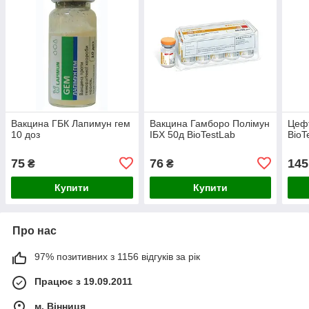
Вакцина ГБК Лапимун гем
Вакцина Гамборо Полімун
Цеф
10 доз
ІБХ 50д BioTestLab
BioT
75
76
145
₴
₴
Купити
Купити
Про нас
97% позитивних з 1156 відгуків за рік
Працює з 19.09.2011
м. Вінниця