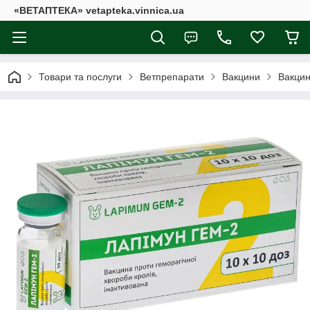
«ВЕТАПТЕКА» vetapteka.vinnica.ua
Товари та послуги
Ветпрепарати
Вакцини
Вакцин