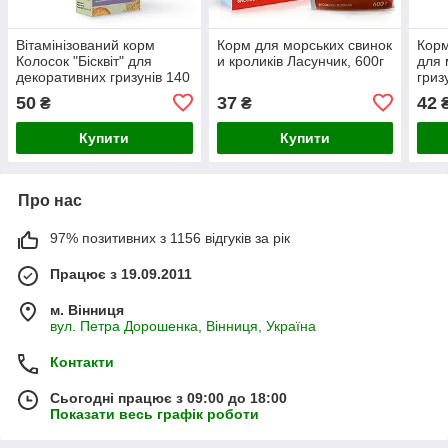
Вітамінізований корм
Корм для морських свинок
Корм
Колосок "Бісквіт" для
и кроликів Ласунчик, 600г
для 
декоративних гризунів 140
гриз
г, Природа
50
37
42
₴
₴
Купити
Купити
Про нас
97% позитивних з 1156 відгуків за рік
Працює з 19.09.2011
м. Вінниця
вул. Петра Дорошенка, Вінниця, Україна
Контакти
Сьогодні працює з 09:00 до 18:00
Показати весь графік роботи