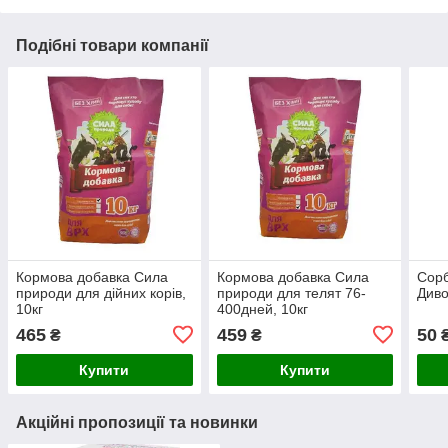
Подібні товари компанії
Кормова добавка Сила
Кормова добавка Сила
Сорб
природи для дійних корів,
природи для телят 76-
Див
10кг
400дней, 10кг
465
459
50
₴
₴
Купити
Купити
Акційні пропозиції та новинки