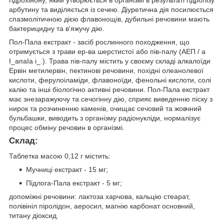
гідрохінону, який утворюється в організмі в результаті гідролізу
арбутину та виділяється із сечею. Діуретична дія посилюється
спазмолітичною дією флавонощів, дубильні речовини мають
бактерицидну та в'яжучу дію.
Пол-Пала екстракт - засіб рослинного походження, що
отримується з трави ер-ва шерстистої або пів-палу (АЕП / а
І_апаІа і_.). Трава пів-палу містить у своєму складі алкалоїди
Ервін метилервін, пектинові речовини, похідні олеанолевої
кислоти, ферулоіламіди, флавоноїди, фенольні кислоти, солі
калію та інші біологічно активні речовини. Пол-Пала екстракт
має знезаражуючу та сечогінну дію, сприяє виведенню піску з
нирок та розчиненню каменів, очищає сечовий та жовчний
бульбашки, виводить з організму радіонукліди, нормалізує
процес обміну речовин в організмі.
Склад:
Таблетка масою 0,12 г містить:
Мучниці екстракт - 15 мг;
Підлога-Пала екстракт - 5 мг;
допоміжні речовини: лактоза харчова, кальцію стеарат,
полівініл піролідон, аеросил, магнію карбонат основний,
титану діоксид.