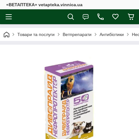
«ВЕТАПТЕКА» vetapteka.vinnica.ua
Товари та послуги
Ветпрепарати
Антибіотики
Неф