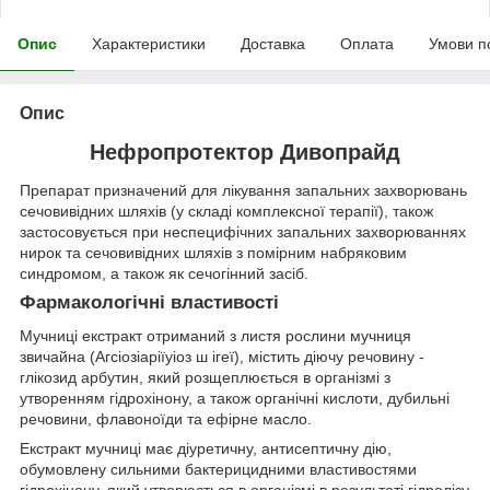
Опис
Характеристики
Доставка
Оплата
Умови п
Опис
Нефропротектор Дивопрайд
Препарат призначений для лікування запальних захворювань
сечовивідних шляхів (у складі комплексної терапії), також
застосовується при неспецифічних запальних захворюваннях
нирок та сечовивідних шляхів з помірним набряковим
синдромом, а також як сечогінний засіб.
Фармакологічні властивості
Мучниці екстракт отриманий з листя рослини мучниця
звичайна (Агсіозіаріїуіоз ш ігеї), містить діючу речовину -
глікозид арбутин, який розщеплюється в організмі з
утворенням гідрохінону, а також органічні кислоти, дубильні
речовини, флавоноїди та ефірне масло.
Екстракт мучниці має діуретичну, антисептичну дію,
обумовлену сильними бактерицидними властивостями