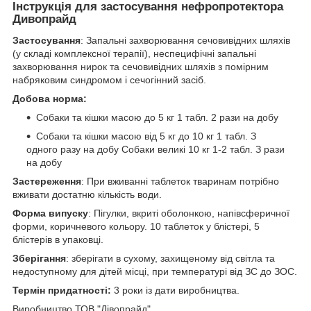
Інструкція для застосування нефропротектора
Дивопрайд
Застосування
: Запальні захворювання сечовивідних шляхів
(у складі комплексної терапії), неспецифічні запальні
захворювання нирок та сечовивідних шляхів з помірним
набряковим синдромом і сечогінний засіб.
Добова норма:
Собаки та кішки масою до 5 кг 1 табл. 2 рази на добу
Собаки та кішки масою від 5 кг до 10 кг 1 табл. З
одного разу на добу Собаки великі 10 кг 1-2 табл. З рази
на добу
Застереження
: При вживанні таблеток тваринам потрібно
вживати достатню кількість води.
Форма випуску
: Пігулки, вкриті оболонкою, напівсферичної
форми, коричневого кольору. 10 таблеток у блістері, 5
блістерів в упаковці.
Зберігання
: зберігати в сухому, захищеному від світла та
недоступному для дітей місці, при температурі від ЗС до ЗОС.
Термін придатності:
3 роки із дати виробництва.
Виробництво ТОВ "Дівопрайд"