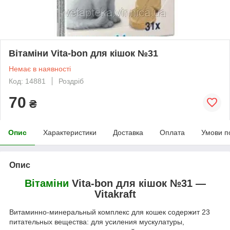
Вітаміни Vita-bon для кішок №31
Немає в наявності
Код: 14881
Роздріб
70
₴
Опис
Характеристики
Доставка
Оплата
Умови п
Опис
Вітаміни
Vita-bon для кішок №31 ―
Vitakraft
Витаминно-минеральный комплекс для кошек содержит 23
питательных вещества: для усиления мускулатуры,