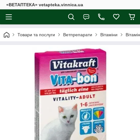
«ВЕТАПТЕКА» vetapteka.vinnica.ua
Товари та послуги
Ветпрепарати
Вітаміни
Вітамі