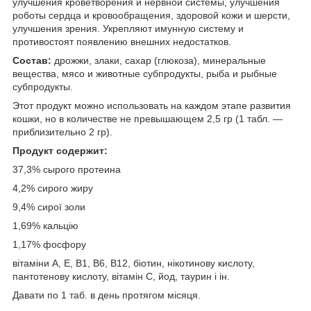
улучшения кроветворения и нервной системы, улучшения
роботы сердца и кровообращения, здоровой кожи и шерсти,
улучшения зрения. Укрепляют имунную систему и
противостоят появлению внешних недостатков.
Состав:
дрожжи, злаки, сахар (глюкоза), минеральные
вещества, мясо и животные субпродукты, рыба и рыбные
субпродукты.
Этот продукт можно использовать на каждом этапе развития
кошки, но в количестве не превышающем 2,5 гр (1 табл. ―
приблизительно 2 гр).
Продукт содержит:
37,3% сырого протеина
4,2% сирого жиру
9,4% сирої золи
1,69% кальцію
1,17% фосфору
вітаміни A, E, B1, B6, B12, біотин, нікотинову кислоту,
пантотенову кислоту, вітамін С, йод, таурин і ін.
Давати по 1 таб. в день протягом місяця.