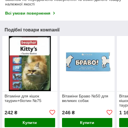
належної якості
Всі умови повернення
Подібні товари компанії
Вітаміни для кішок
Вітаміни Браво №50 для
Віта
таурин+біотин №75
великих собак
кішо
таур
242
246
1 1
₴
₴
Купити
Купити