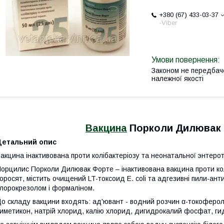
+380 (67) 433-03-37
-Viber
Законом не передбач
належної якості
Вакцина
Порколи Дилювак Ф
Детальний опис
акцина інактивована проти колібактеріозу та неонатальної энтеро
орцилис Порколи Дилювак Форте – інактивована вакцина проти кол
оросят, містить очищений LT-токсоид E. coli та адгезивні пили-анти
лорокрезолом і формаліном.
о складу вакцини входять: ад'ювант - водний розчин α-токоферол а
иметикон, натрій хлорид, калію хлорид, дигидрокалий фосфат, 