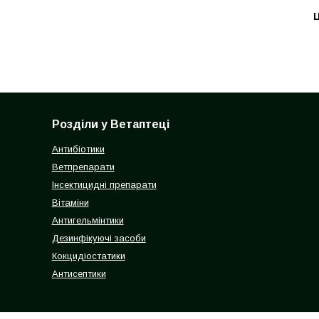
Ц
Розділи у Ветаптеці
Антибіотики
Ветпрепарати
Інсектицидні препарати
Вітаміни
Антигельмінтики
Дезинфікуючі засоби
Кокцидіостатики
Антисептики