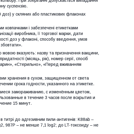
 кольору. При зберіганні допускається випадання
нну суспензію.
50 доз) у скляних або пластикових флаконах
ми ковпачками і забезпечені етикетками
ізації-виробника, її торгової марки, дати
ькості доз у флаконі, способу введення, умов
 збовтати».
ю мовою вказують: назву та призначення вакцини,
придатності (місяць, рік), номер серії, спосіб
 тварин», «Стерильно», «Перед вживанням
овии хранения в сухом, защищенном от света
чении срока годности, указанного на этикетке.
гшиеся замораживанию, с изменённым цветом,
ьзованные в течение 3 часов после вскрытия и
чение 15 минут.
 в титрі до адгезивним пили-антигенів: K88ab –
g2, 987P – не менше 7,1 log2; до LT-токсоиду – не