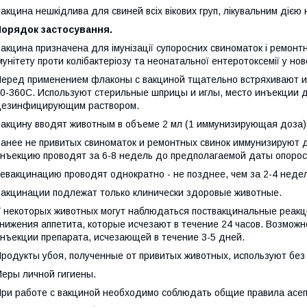
акцина нешкідлива для свиней всіх вікових груп, лікувальним дією 
Порядок застосування.
акцина призначена для імунізації супоросних свиноматок і ремонт
мунітету проти колібактеріозу та неонатальної ентеротоксемії у н
еред применением флаконы с вакциной тщательно встряхивают и
0-360С. Используют стерильные шприцы и иглы, место инъекции
дезинфицирующим раствором.
акцину вводят животным в объеме 2 мл (1 иммунизирующая доза), 
анее не привитых свиноматок и ремонтных свинок иммунизируют 
нъекцию проводят за 6-8 недель до предполагаемой даты опорос
евакцинацию проводят однократно - не позднее, чем за 2-4 неде
акцинации подлежат только клинически здоровые животные.
 некоторых животных могут наблюдаться поствакцинальные реакц
нижения аппетита, которые исчезают в течение 24 часов. Возможн
нъекции препарата, исчезающей в течение 3-5 дней.
родукты убоя, полученные от привитых животных, используют без
еры личной гигиены.
ри работе с вакциной необходимо соблюдать общие правила асепт