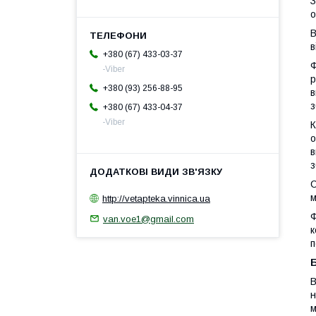
З
о
В
в
+380 (67) 433-03-37
Ф
-Viber
р
+380 (93) 256-88-95
в
з
+380 (67) 433-04-37
-Viber
К
о
в
з
С
м
http://vetapteka.vinnica.ua
Ф
van.voe1@gmail.com
к
п
В
н
м