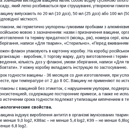
а зовнішнім виглядом вакцина являє собою водну суспензію білого
саду, який легко розбивається при струшуванні, утворюючи гомоге
акцину випускають по 20 мл (10 доз), 50 мл (25 доз) або 100 мл (
ідповідної місткості.
лакони, які герметично укупорены гумовими пробками з алюмінієви
осійською мовою з зазначенням: назви і призначення вакцини, орган
иготовлення та терміну придатності (місяць, рік), номера серії, кіл
берігання, написи «Для тварин», «Стерильно», «Перед вживанням
ожен флакон упаковують в картонну коробку. На коробці російсько
рганізацію - виробник, її торгову марку, дату виготовлення і термін 
ведення, кількість доз у флаконі, умови зберігання, написи «Для
бовтати». У кожну коробку вкладають інструкцію по застосуванню.
рок годности вакцины - 36 месяцев со дня изготовления, при усл
есте, при температуре от 2 до 8 0С. Вакцину не применяют по исте
лаконы с вакциной без этикеток, с нарушением укупорки, подвер
онсистенцией, содержащие посторонние примеси, а также не испол
о истечении срока годности подлежат утилизации кипячением в те
Биологические свойства.
акцина індукує вироблення антитіл в організмі імунізованих тварин
е менше 9,0 log2, K88ac – не менше 5,4 log2, K99 – не менше 6,8lo
енше 6,8 log2.