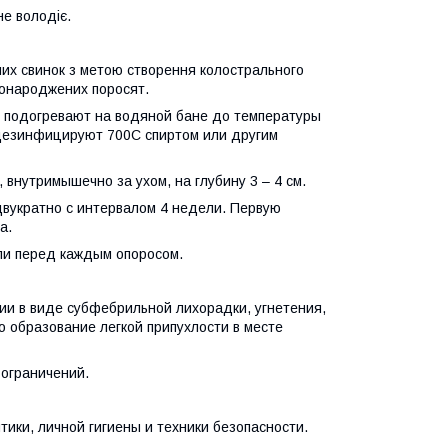
не володіє.
них свинок з метою створення колострального
овонароджених поросят.
 подогревают на водяной бане до температуры
 дезинфицируют 700С спиртом или другим
внутримышечно за ухом, на глубину 3 – 4 см.
двукратно с интервалом 4 недели. Первую
а.
ли перед каждым опоросом.
ии в виде субфебрильной лихорадки, угнетения,
о образование легкой припухлости в месте
 ограничений.
ики, личной гигиены и техники безопасности.