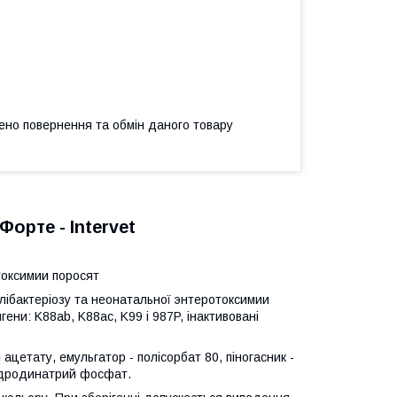
ено повернення та обмін даного товару
орте - Intervet
токсимии поросят
ібактеріозу та неонатальної энтеротоксимии
гени: K88ab, K88ac, K99 і 987P, інактивовані
цетату, емульгатор - полісорбат 80, піногасник -
гидродинатрий фосфат.