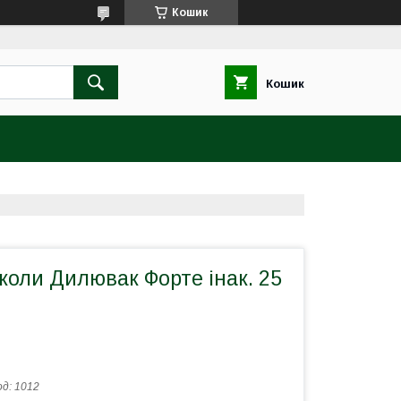
Кошик
Кошик
коли Дилювак Форте інак. 25
од:
1012