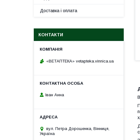
Доставка і оплата
КОНТАКТИ
«ВЕТАПТЕКА» vetapteka.vinnica.ua
Іван Анна
В
П
п
х
Д
вул. Петра Дорошенка, Вінниця,
с
Україна