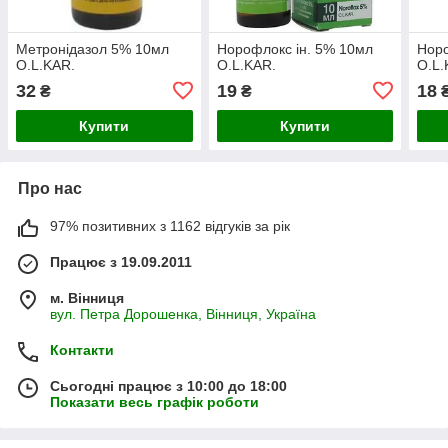
Метронідазол 5% 10мл
Норофлокс ін. 5% 10мл
Нор
O.L.KAR.
O.L.KAR.
O.L.
32
19
18
₴
₴
Купити
Купити
Про нас
97% позитивних з 1162 відгуків за рік
Працює з 19.09.2011
м. Вінниця
вул. Петра Дорошенка, Вінниця, Україна
Контакти
Сьогодні працює з 10:00 до 18:00
Показати весь графік роботи