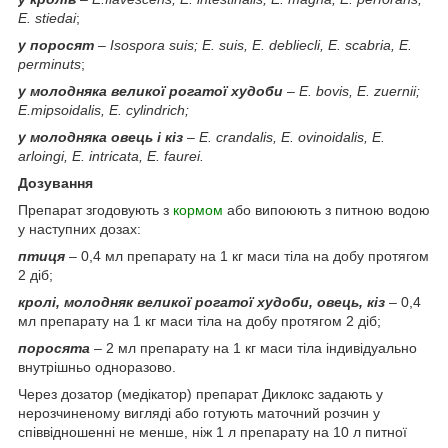
E. stiedai
;
у поросят
–
Isospora suis; E. suis, E. debliecli, E. scabria, E.
perminuts
;
у молодняка великої рогатої худоби
–
Е. bovis, E. zuernii;
E.mipsoidalis, E. cylindrich;
у молодняка овець і кіз
–
Е. crandalis, E. ovinoidalis, E.
arloingi, E. intricata, E. faurei.
Дозування
Препарат згодовують з
кормом
або випоюють з питною водою
у наступних дозах:
птиця
– 0,4 мл препарату на 1 кг маси тіла на добу протягом
2 діб;
кролі,
молодняк великої рогатої худоби, овець,
кіз
– 0,4
мл препарату на 1 кг маси тіла на добу протягом 2 діб;
поросята
–
2 мл препарату на 1 кг маси тіла індивідуально
внутрішньо одноразово.
Через дозатор (медікатор) препарат Диклокс задають у
нерозчиненому вигляді або готують маточний розчин у
співвідношенні не менше, ніж 1 л препарату на 10 л питної