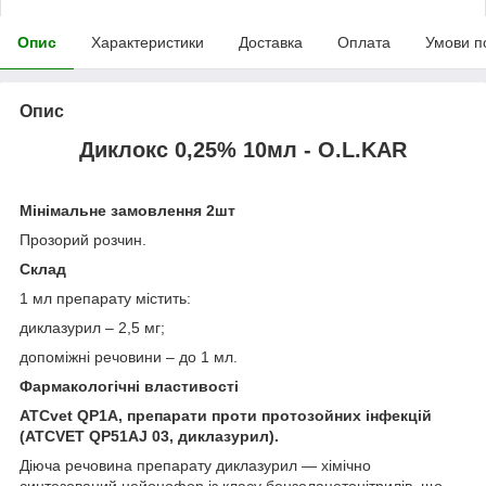
Опис
Характеристики
Доставка
Оплата
Умови п
Опис
Диклокс 0,25% 10мл - O.L.KAR
Мінімальне замовлення 2шт
Прозорий розчин.
Склад
1 мл препарату містить:
диклазурил – 2,5 мг;
допоміжні речовини – до 1 мл.
Фармакологічні властивості
ATCvet QP1A, препарати проти протозойних інфекцій
(ATCVET QP51AJ 03, диклазурил).
Діюча речовина препарату диклазурил — хімічно