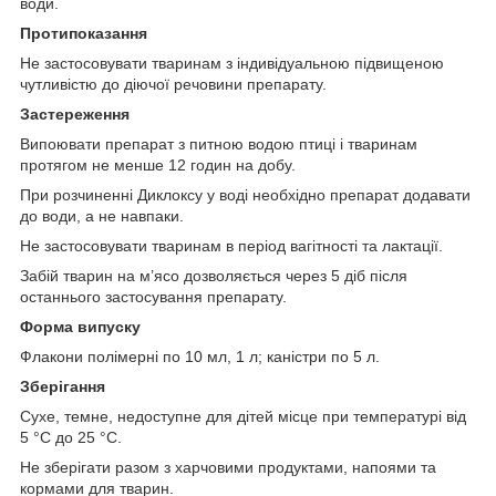
води.
Протипоказання
Не застосовувати тваринам з індивідуальною підвищеною
чутливістю до діючої речовини препарату.
Застереження
Випоювати препарат з питною водою птиці і тваринам
протягом не менше 12 годин на добу.
При розчиненні Диклоксу у воді необхідно препарат додавати
до води, а не навпаки.
Не застосовувати тваринам в період вагітності та лактації.
Забій тварин на м’ясо дозволяється через 5 діб після
останнього застосування препарату.
Форма випуску
Флакони полімерні по 10 мл, 1 л; каністри по 5 л.
Зберігання
Сухе, темне, недоступне для дітей місце при температурі від
5 °С до 25 °С.
Не зберігати разом з харчовими продуктами, напоями та
кормами для тварин.