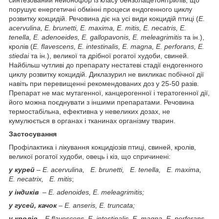
синтезований нейонофор із класу бензолацетонітрилів, що
порушує енергетичні обмінні процеси ендогенного циклу
розвитку кокцидій. Речовина діє на усі види кокцидій птиці (
E.
acervulina, Е. brunetti, Е. maxima, E. mitis, E. necatris, E.
tenella, E. adenoeides, Е. gallopavonis, E. meleagrimitis
та ін.),
кролів (
Е. flavescens, E. intestinalis, E. magna, E. perforans, E.
stiedai
та ін.), великої та дрібної рогатої худоби, свиней.
Найбільш чутливі до препарату нестатеві стадії ендогенного
циклу розвитку кокцидій. Диклазурил не викликає побічної дії
навіть при перевищенні рекомендованих доз у 25-50 разів.
Препарат не має мутагенної, канцерогенної і тератогенної дії,
його можна поєднувати з іншими препаратами. Речовина
термостабільна, ефективна у невеликих дозах, не
кумулюється в органах і тканинах організму тварин.
Застосування
Профілактика і лікування кокцидіозів птиці, свиней, кролів,
великої рогатої худоби, овець і кіз, що спричинені:
у курей
–
E. acervulina, E. brunetti, E. tenella, E. maxima,
E. necatrix, E. mitis
;
у індиків
–
E. adenoides, E. meleagrimitis;
у гусей, качок
– E. anseris, E. truncata;
у кpoлiв
–
E.flavescens, E. intestinalis, E. magna, E. perforans,