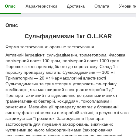
Опис
Характеристики
Доставка
Оплата
Умови п
Опис
Сульфадимезин 1кг O.L.KAR
Форма застосування: оральне застосування.
Активний інгредієнт: сульфадімезин, триметоприм. Фасовка:
полімерний пакет 100 грам, полімерний пакет 1000 грам.
Порошок з кольором від білого до сероватому. Склад 1 г
порошку препарату містить: Сульфадемизин — 100 мг
Триметоприм — 20 мг Фармакологічні властивості
Сульфадимезин та триметоприм утворюють синергічну
комбінацію, яка має широкий спектр антимікробної дії.
Препарат активний по відношенню до грампозитивних і
грамнегативних бактерій, кокцидиям, токсоплазмам і
рикетсиям. Механізм дії препарату полягає у блокуванні
синтезу фолієвої кислоти в мікробній клітині, в результаті чого
затримується її розвиток. Застосування Препарат
застосовують для лікування захворювань, викликаних
чутливими до нього мікроорганізмами (захворювання
шлунково-кишкового тракту, органів дихання, сечостатевої