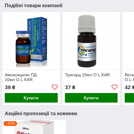
Подібні товари компанії
Амоксицилін ПД
Тригард 10мл O.L.KAR.
Вета
10мл O.L.KAR
O.L.
39
37
42
₴
₴
Купити
Купити
Акційні пропозиції та новинки
–10%