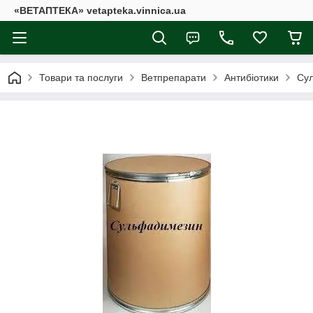
«ВЕТАПТЕКА» vetapteka.vinnica.ua
Товари та послуги
Ветпрепарати
Антибіотики
Сул