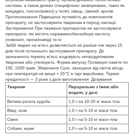
системи, а також деяких специфічних захворювань, таких як
кокцидіоз, токсоплазмоз) у телят, овець, свиней, кролів.
Протипоказання Підвищена чутливість до компонентів
препарату, не застосовувати тваринам в період лактації.
Застереження При лікуванні препаратом не застосовувати
препарати, які містять парааминобензойную кислоту
(новокаїн, прокаїнамід) та ін.
Забій тварин на м'ясо дозволяється не раніше ніж через 15
днів після останнього застосування препарату. До
зазначеного терміну м'ясо згодовують непродуктивним
тваринам або утилізують. Форма випуску Полімерні пакети по
100, 1000 грам; Зберігання Сухе, захищене від світла місце,
при температурі не вище + 25°С в тарі виробника. Термін
придатності — 3 роки з дати виготовлення. Дозування
Тварини
Перорально з їжею або
водою, у дозі
Велика рогата худоба
1,0 г на 10-20 кг маси тіла
Вівці, кози
1,0 г на 5-10 кг маси тіла
Свині
1,0 г на 5-10 кг маси тіла
Собаки, кішки
1,0 г на 5-10 кг маси тіла