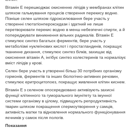
Вітамін Е перешкоджає окисненню ліпідів у мембранах клітин
шляхом гальмування процесів створення перекису водню.
Пізніше селен шляхом гідроксилювання бере участь у
створенні глютатіонпероксидази і здатний не лише
перетворювати перекис водню в менш небезпечні спирти, а й
попереджувати виникнення вільних радикалів. Вітамін Е
стимулює синтез багатьох ферментів, бере участь у
метаболізмі нуклеїнових кислот і простагландинів, покращує
тканинне дихання, стимулює синтез білків, захищає від
окиснення вітамін А, інгібує синтез холестеринів та нормалізує
вміст ліпідів у крові.
Селен бере участь в утворенні більш 30 потрібних організму
гормонів, ферментів та інших біологічно-активних речовин,
стимулює еритроцитопоез, покращує живлення клітин киснем.
Вітамін Е з селеном опосередковано активізують захисні
функції клітинного та гуморального імунітету та імунної
системи організму в цілому, підвищують репродуктивність
тварин шляхом покращення спермоутворення у самців,
активність матки та відновлення нормального функціонування
яєчників у самок після пологів.
Показання