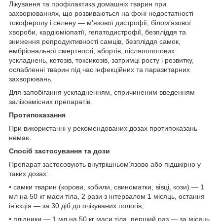
Лікування та профілактика домашніх тварин при
захворюваннях, що розвиваються на фоні недостатності
токоферолу і селену — м’язової дистрофії, білом’язової
хвороби, кардіоміопатії, гепатодистрофії, безпліддя та
зниження репродуктивності самців, безпліддя самок,
ембріональної смертності, абортів, післяпологових
ускладнень, кетозів, токсикозів, затримці росту і розвитку,
ослабленні тварин під час інфекційних та паразитарних
захворювань.
Для запобігання ускладненням, спричиненим введенням
залізовмісних препаратів.
Протипоказання
При використанні у рекомендованих дозах протипоказань
немає.
Спосіб застосування та дози
Препарат застосовують внутрішньом’язово або підшкірно у
таких дозах:
• самки тварин (корови, кобили, свиноматки, вівці, кози) — 1
мл на 50 кг маси тіла, 2 рази з інтервалом 1 місяць, остання
ін’єкція — за 30 діб до очікуваних пологів;
• плідники — 1 мл на 50 кг маси тіла, перший раз — за місяць