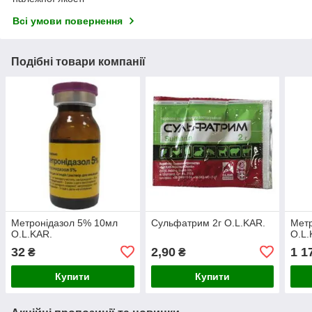
Всі умови повернення
Подібні товари компанії
Метронідазол 5% 10мл
Сульфатрим 2г O.L.KAR.
Метр
O.L.KAR.
O.L.
32
2,90
1 1
₴
₴
Купити
Купити