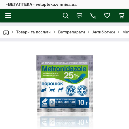
«ВЕТАПТЕКА» vetapteka.vinnica.ua
Товари та послуги
Ветпрепарати
Антибіотики
Мет