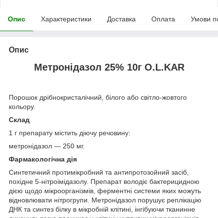
Опис
Характеристики
Доставка
Оплата
Умови п
Опис
Метронідазол 25% 10г O.L.KAR
Порошок дрібнокристалічний, білого або світло-жовтого
кольору.
Склад
1 г препарату містить діючу речовину:
метронідазол — 250 мг.
Фармакологічна дія
Синтетичний протимікробний та антипротозойний засіб,
похідне 5-нітроімідазолу. Препарат володіє бактерицидною
дією щодо мікроорганізмів, ферментні системи яких можуть
відновлювати нітрогрупи. Метронідазол порушує реплікацію
ДНК та синтез білку в мікробній клітині, інгібуючи тканинне