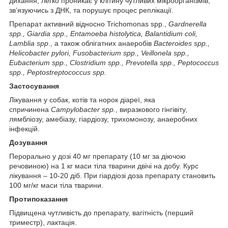
дихання; легко проникає у клітину чутливих мікроорганізмів,
зв’язуючись з ДНК, та порушує процес реплікації.
Препарат активний відносно Trichomonas spp.,
Gardnerella
spp., Giardia spp., Entamoeba histolytica, Balantidium coli,
Lamblia spp
., а також облігатних анаеробів
Bacteroides spp.,
Helicobacter pylori, Fusobacterium spp., Veillonela spp.,
Еubacterium spp., Clostridium spp., Prevotella spp., Peptococcus
spp., Peptostreptococcus spp.
Застосування
Лікування у собак, котів та норок діареї, яка
спричинена
Campylobacter spp.
, виразкового гінгівіту,
лямбліозу, амебіазу, гіардіозу, трихомонозу, анаеробних
інфекцій.
Дозування
Перорально у дозі 40 мг препарату (10 мг за діючою
речовиною) на 1 кг маси тіла тварини двічі на добу. Курс
лікування – 10-20 діб. При гіардіозі доза препарату становить
100 мг/кг маси тіла тварини.
Протипоказання
Підвищена чутливість до препарату, вагітність (перший
триместр), лактація.