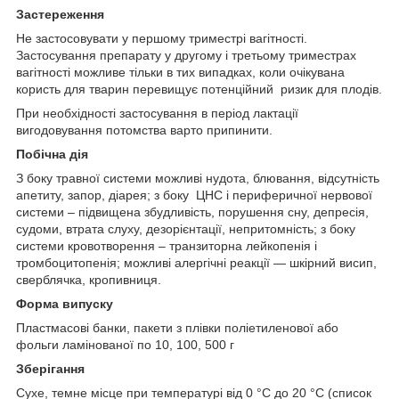
Застереження
Не застосовувати у першому триместрі вагітності.
Застосування препарату у другому і третьому триместрах
вагітності можливе тільки в тих випадках, коли очікувана
користь для тварин перевищує потенційний ризик для плодів.
При необхідності застосування в період лактації
вигодовування потомства варто припинити.
Побічна дія
З боку травної системи можливі нудота, блювання, відсутність
апетиту, запор, діарея; з боку ЦНС і периферичної нервової
системи – підвищена збудливість, порушення сну, депресія,
судоми, втрата слуху, дезорієнтації, непритомність; з боку
системи кровотворення – транзиторна лейкопенія і
тромбоцитопенія; можливі алергічні реакції — шкірний висип,
сверблячка, кропивниця.
Форма випуску
Пластмасові банки, пакети з плівки поліетиленової або
фольги ламінованої по 10, 100, 500 г
Зберігання
Сухе, темне місце при температурі від 0 °С до 20 °С (список