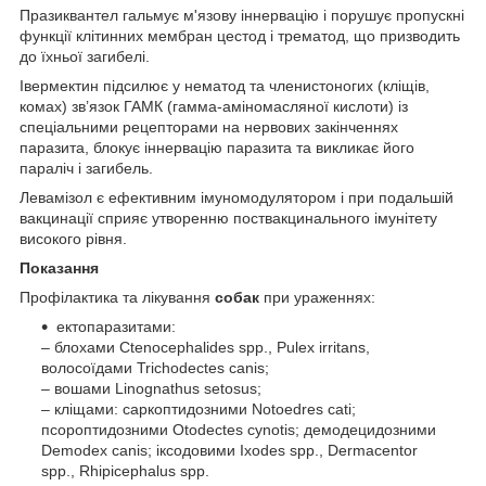
Празиквантел гальмує м'язову іннервацію і порушує пропускні
функції клітинних мембран цестод і трематод, що призводить
до їхньої загибелі.
Івермектин підсилює у нематод та членистоногих (кліщів,
комах) зв’язок ГАМК (гамма-аміномасляної кислоти) із
спеціальними рецепторами на нервових закінченнях
паразита, блокує іннервацію паразита та викликає його
параліч і загибель.
Левамізол є ефективним імуномодулятором і при подальшій
вакцинації сприяє утворенню поствакцинального імунітету
високого рівня.
Показання
Профілактика та лікування
собак
при ураженнях:
ектопаразитами:
– блохами Ctenocephalides spp., Pulex irritans,
волосоїдами Trichodectes canis;
– вошами Linognathus setosus;
– кліщами: саркоптидозними Notoedres cati;
псороптидозними Otodectes cynotis; демодецидозними
Demodex canis; іксодовими Ixodes spp., Dermacentor
spp., Rhipicephalus spp.