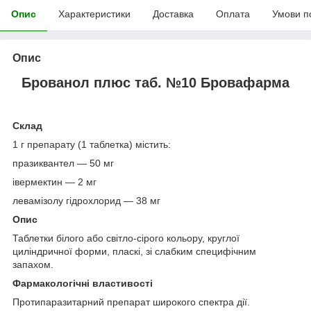
Опис
Характеристики
Доставка
Оплата
Умови п
Опис
Брованол плюс таб. №10 Бровафарма
Склад
1 г препарату (1 таблетка) містить:
празиквантел — 50 мг
івермектин — 2 мг
левамізолу гідрохлорид — 38 мг
Опис
Таблетки білого або світло-сірого кольору, круглої
циліндричної форми, пласкі, зі слабким специфічним
запахом.
Фармакологічні властивості
Протипаразитарний препарат широкого спектра дії.