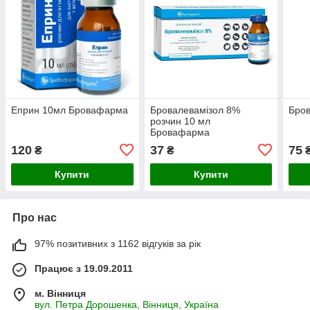
Еприн 10мл Бровафарма
Бровалевамізол 8%
Бров
розчин 10 мл
Бровафарма
120
37
75
₴
₴
Купити
Купити
Про нас
97% позитивних з 1162 відгуків за рік
Працює з 19.09.2011
м. Вінниця
вул. Петра Дорошенка, Вінниця, Україна