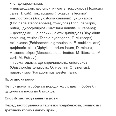
ендопаразитами:
– нематодами, що спричинюють: токсокароз (Toxocara
canis, T. cati), токсаскароз (Toxascaris leonina),
анкілостомоз (Ancylostonia caninum), унцинаріоз
(Uncinaria stenocephala), трихуроз (Trichuris vulpis, T.
nutria), дирофіляріоз (Dirofilaria immitis, D. renens);
– цестодами, що спричинюють: дипілідіоз (Dipylidium
caninum), теніоз (Taenia hydatigena, T. Multiceps),
ехінококоз (Echinococcus granulosus, E. multilocularis),
дифілоботріоз (Diphyllobothrium latum, D. minus),
мезоцестоїдоз (Mesocestoides linattus, M. litteratus, M.
corli, M. Petrovi);
– трематодами, що спричинюють: опісторхоз
(Opisthorchis tenuicolis, O. viverrini, O. sinensis),
парагонімоз (Paragonimus westermani).
Протипоказання
Не призначати собакам породи коллі, шелті, бобтейл і
цуценятам віком до 6 місяців.
Спосіб застосування та дози
Перед застосуванням таблетки подрібнюють, змішують з
третиною корму і дають вранці.