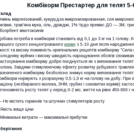
Комбікорм Престартер для телят 5-60
Склад
чмінь мікронізований, кукурудза микронизированная, соя микрони
исівки, трав'яна мука, сіль, дріжджі, 1% Чудо премікс ДО ― 3М, т
бсорбент мікотоксинів
обова потреба в комбікормі становить від 0,1 до 3 кг на 1 голову. 
ершого сухого концентрованого
корму
з 5-10 дня після народження 
кості та високу поживність оригінальних рецептів комбікорму "Сил
олодняку жуйних і високу швидкість нарощування обсягів споживан
астосування комбікорму добре поєднується як з випоювання телят м
олока. Завдяки стимулюючому ефекту розвитку рубцевого травлен
азначеного комбікорму безболісно знижує норму випоювання телят
омбікорм нормують з розрахунку 0,5-1,0 кг на голову на добу. При о
аціону (незбираного молока, ЗНМ, грубих і соковитих кормів) заст
нтенсивність росту телят у період 0-2 міс. життя на рівні 450-800 г 
 Не містить гормонів та штучних стимуляторів росту
 Якість вище ціни
 Мінімальні витрати ― максимальні прибутки
Зберігання