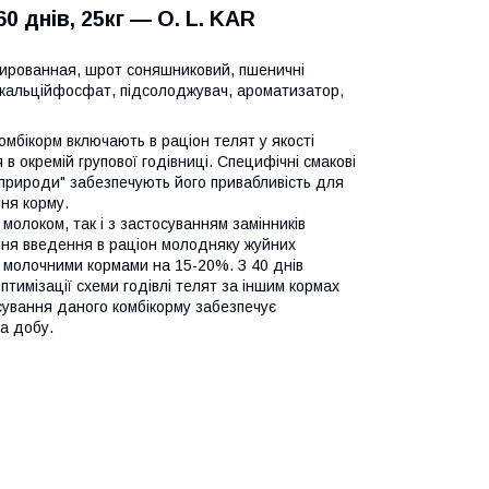
 днів, 25кг ― O. L. KAR
зированная, шрот соняшниковий, пшеничні
рикальційфосфат, підсолоджувач, ароматизатор,
Комбікорм включають в раціон телят у якості
в окремій групової годівниці. Специфічні смакові
а природи" забезпечують його привабливість для
ня корму.
олоком, так і з застосуванням замінників
ня введення в раціон молодняку жуйних
 молочними кормами на 15-20%. З 40 днів
птимізації схеми годівлі телят за іншим кормах
осування даного комбікорму забезпечує
на добу.