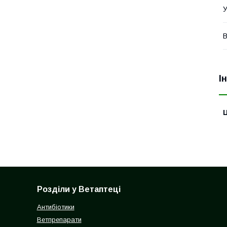
У
В
І
Ц
Розділи у Ветаптеці
Антибіотики
Ветпрепарати