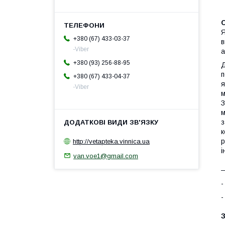
Я
+380 (67) 433-03-37
в
-Viber
а
+380 (93) 256-88-95
Д
п
+380 (67) 433-04-37
я
-Viber
м
З
м
з
к
р
http://vetapteka.vinnica.ua
і
van.voe1@gmail.com
―
-
-