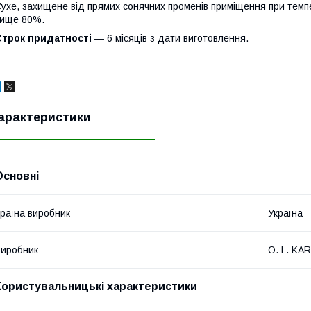
ухе, захищене від прямих сонячних променів приміщення при темпера
ище 80%.
Строк придатності
― 6 місяців з дати виготовлення.
арактеристики
Основні
раїна виробник
Україна
иробник
O. L. KAR
Користувальницькі характеристики