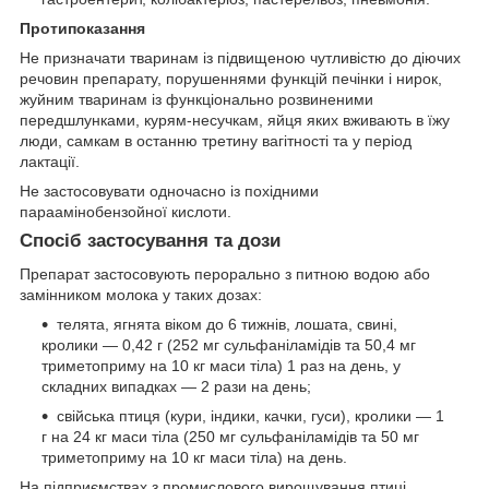
Протипоказання
Не призначати тваринам із підвищеною чутливістю до діючих
речовин препарату, порушеннями функцій печінки і нирок,
жуйним тваринам із функціонально розвиненими
передшлунками, курям-несучкам, яйця яких вживають в їжу
люди, самкам в останню третину вагітності та у період
лактації.
Не застосовувати одночасно із похідними
параамінобензойної кислоти.
Спосіб застосування та дози
Препарат застосовують перорально з питною водою або
замінником молока у таких дозах:
телята, ягнята віком до 6 тижнів, лошата, свині,
кролики — 0,42 г (252 мг сульфаніламідів та 50,4 мг
триметоприму на 10 кг маси тіла) 1 раз на день, у
складних випадках — 2 рази на день;
свійська птиця (кури, індики, качки, гуси), кролики — 1
г на 24 кг маси тіла (250 мг сульфаніламідів та 50 мг
триметоприму на 10 кг маси тіла) на день.
На підприємствах з промислового вирощування птиці