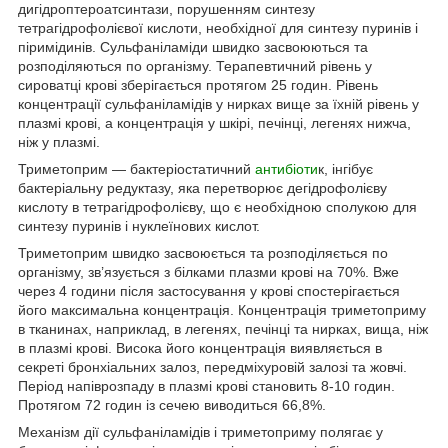
дигідроптероатсинтази, порушенням синтезу
тетрагідрофолієвої кислоти, необхідної для синтезу пуринів і
піримідинів. Сульфаніламіди швидко засвоюються та
розподіляються по організму. Терапевтичний рівень у
сироватці крові зберігається протягом 25 годин. Рівень
концентрації сульфаніламідів у нирках вище за їхній рівень у
плазмі крові, а концентрація у шкірі, печінці, легенях нижча,
ніж у плазмі.
Триметоприм — бактеріостатичний
антибіоти
к, інгібує
бактеріальну редуктазу, яка перетворює дегідрофолієву
кислоту в тетрагідрофолієву, що є необхідною сполукою для
синтезу пуринів і нуклеїнових кислот.
Триметоприм швидко засвоюється та розподіляється по
організму, зв’язується з білками плазми крові на 70%. Вже
через 4 години після застосування у крові спостерігається
його максимальна концентрація. Концентрація триметоприму
в тканинах, наприклад, в легенях, печінці та нирках, вища, ніж
в плазмі крові. Висока його концентрація виявляється в
секреті бронхіальних залоз, передміхуровій залозі та жовчі.
Період напіврозпаду в плазмі крові становить 8-10 годин.
Протягом 72 годин із сечею виводиться 66,8%.
Механізм дії сульфаніламідів і триметоприму полягає у