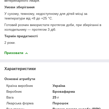
ветеринарного лікаря.
Умови зберігання
У сухому, темному, недоступному для дітей місці за
температури від +8 до +25 °С.
Готовий розчин використати протягом доби, при зберіганні в
холодильнику — протягом 3 діб.
Термін придатності
2 роки.
Приховати
Характеристики
Основні атрибути
Країна виробник
Україна
Виробник
Бровафарма
Вага
25 г
Лікарська форма
Порошок
Вид тварин
Велика рогата худоба (ВРХ),