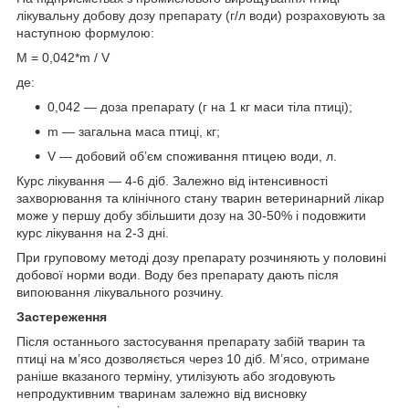
лікувальну добову дозу препарату (г/л води) розраховують за
наступною формулою:
М = 0,042*m / V
де:
0,042 — доза препарату (г на 1 кг маси тіла птиці);
m — загальна маса птиці, кг;
V — добовий об’єм споживання птицею води, л.
Курс лікування — 4-6 діб. Залежно від інтенсивності
захворювання та клінічного стану тварин ветеринарний лікар
може у першу добу збільшити дозу на 30-50% і подовжити
курс лікування на 2-3 дні.
При груповому методі дозу препарату розчиняють у половині
добової норми води. Воду без препарату дають після
випоювання лікувального розчину.
Застереження
Після останнього застосування препарату забій тварин та
птиці на м’ясо дозволяється через 10 діб. М’ясо, отримане
раніше вказаного терміну, утилізують або згодовують
непродуктивним тваринам залежно від висновку