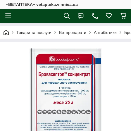
«ВЕТАПТЕКА» vetapteka.vinnica.ua
Товари та послуги
Ветпрепарати
Антибіотики
Бро