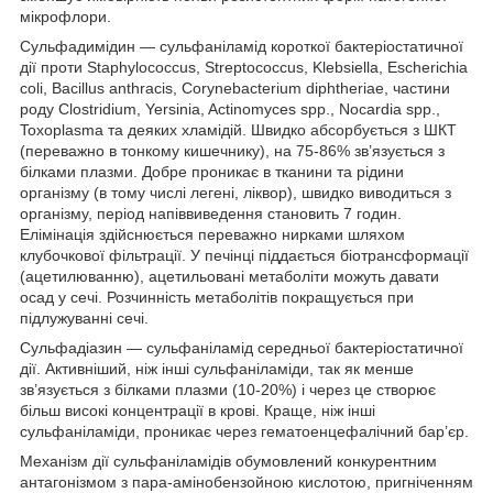
мікрофлори.
Сульфадимідин — сульфаніламід короткої бактеріостатичної
дії проти Staphylococcus, Streptococcus, Klebsiella, Escherichia
coli, Bacillus anthracis, Corynebacterium diphtheriae, частини
роду Clostridium, Yersinia, Actinomyces spp., Nocardia spp.,
Toxoplasma та деяких хламідій. Швидко абсорбується з ШКТ
(переважно в тонкому кишечнику), на 75-86% зв’язується з
білками плазми. Добре проникає в тканини та рідини
організму (в тому числі легені, ліквор), швидко виводиться з
організму, період напіввиведення становить 7 годин.
Елімінація здійснюється переважно нирками шляхом
клубочкової фільтрації. У печінці піддається біотрансформації
(ацетилюванню), ацетильовані метаболіти можуть давати
осад у сечі. Розчинність метаболітів покращується при
підлужуванні сечі.
Сульфадіазин — сульфаніламід середньої бактеріостатичної
дії. Активніший, ніж інші сульфаніламіди, так як менше
зв’язується з білками плазми (10-20%) і через це створює
більш високі концентрації в крові. Краще, ніж інші
сульфаніламіди, проникає через гематоенцефалічний бар’єр.
Механізм дії сульфаніламідів обумовлений конкурентним
антагонізмом з пара-амінобензойною кислотою, пригніченням