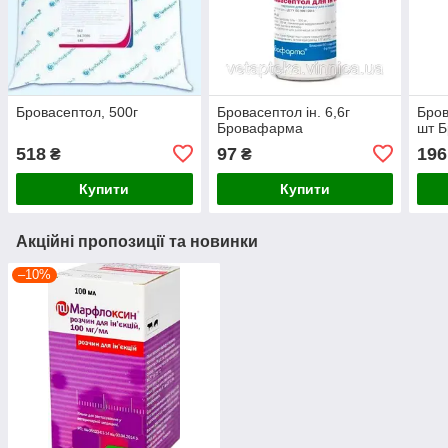
Бровасептол, 500г
Бровасептол ін. 6,6г
Бров
Бровафарма
шт 
518
97
196
₴
₴
Купити
Купити
Акційні пропозиції та новинки
–10%