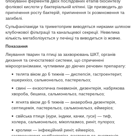
блокуванні ферментів двох послідовних етапів біосинтезу
фолієвої кислоти у бактеріальній клітині. Це призводить до
пригнічення росту бактерій, припинення їх розмноження та
загибелі.
Сульфаніламіди та триметоприм виводяться нирками шляхом
клубочкової фільтрації та канальцевої секреції. Невелика
кількість метаболізується у печінці та виводиться із жовчю.
Показання
Лікування тварин та птиці за захворювань ШКТ, органів
дихання та сечостатевої системи, що спричинені
мікроорганізмами, чутливими до діючих речовин препарату:
телята віком до 6 тижнів — диспепсія, гастроентерит,
ешерихіоз, сальмонельоз, пастерельоз;
свині — ензоотична пневмонія, дизентерія, набрякова
хвороба, бешиха, сальмонельоз, пастерельоз;
ягнята віком до 6 тижнів — анаеробна дизентерія,
септицемія, пастерельоз, сальмонельоз, еймеріоз;
свійська птиця (кури, індики, качки, гуси) — тиф,
холера, сальмонельоз, мікоплазмоз, риніт, пулороз;
кролики — інфекційний риніт, еймеріоз,
гастроентерит, колібактеріоз, пастерельоз, пневмонія.