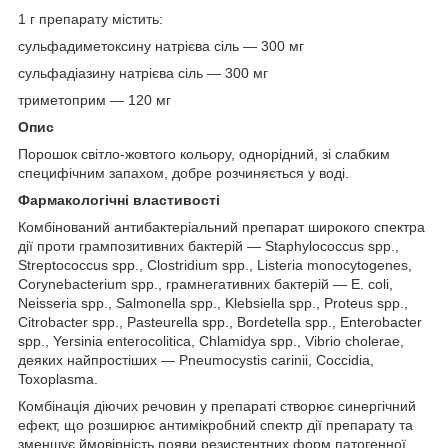
1 г препарату містить:
сульфадиметоксину натрієва сіль — 300 мг
сульфадіазину натрієва сіль — 300 мг
триметоприм — 120 мг
Опис
Порошок світло-жовтого кольору, однорідний, зі слабким
специфічним запахом, добре розчиняється у воді.
Фармакологічні властивості
Комбінований антибактеріальний препарат широкого спектра
дії проти грампозитивних бактерій — Staphylococcus spp.,
Streptococcus spp., Clostridium spp., Listeria monocytogenes,
Corynebacterium spp., грамнегативних бактерій — E. coli,
Neisseria spp., Salmonella spp., Klebsiella spp., Proteus spp.,
Citrobacter spp., Pasteurella spp., Bordetella spp., Enterobacter
spp., Yersinia enterocolitica, Chlamidya spp., Vibrio cholerae,
деяких найпростіших — Pneumocystis carinii, Coccidia,
Toxoplasma.
Комбінація діючих речовин у препараті створює синергічний
ефект, що розширює антимікробний спектр дії препарату та
зменшує ймовірність появи резистентних форм патогенної