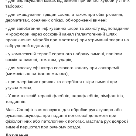
- для відлякування комах від вимені при випасі худоби у літніх
таборах;
- для змащування тріщин сосків, а також при обвітрюванні,
дерматитах, сонячних опіках, обмороженні вимені;
- для запобігання інфікуванню шкіри та захисту від попадання
мікрофлори через сосковий канал (галактогенний шлях
проникнення мікробів при маститах) при утриманні тварин на
забрудненій підстилці;
- у комплексній терапії серозного набряку вимені, папілом
сосків та вимені, гематом, ударів;
- для масажу сфінктера соскового каналу при лакторемії
(мимовільне витікання молока);
- при алергічних проявах та свербіння шкіри вимені при
укусах комах;
- У комплексній терапії флебітів, парафлебітів, лімфангітів,
тендинітів.
Мазь Санофіт застосовують для обробки рук акушера або
рукавиць акушера при наданні пологової допомоги при
фізіологічних або патологічних пологах, мастила рук доярок і
вимені першотел при ручному роздої.
Дозування