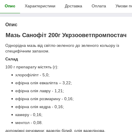
Опис
Характеристики
Доставка
Оплата
Умови п
Опис
Мазь Санофіт 200г Укрзооветпромпостач
Однорідна мазь від світло-зеленого до зеленого кольору із
специфічним запахом.
Склад
100 г препарату містять (г):
хлорофіліпт - 5,0;
ефірна олія евкаліпта – 3,22;
ефірна олія лавру - 1,21;
ефірна олія розмарину - 0,16;
ефірна олія кедра - 0,16;
камеру - 0,16;
ментол - 0,08.
допоміжні речовини: вазелін білий, олія вазелінова.