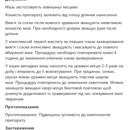
Мазь застосовують зовнішньо місцево.
Кількість препарату залежить від площі ділянки нанесення.
Вим'я та соски після кожного здавання змащують невеликою
кількістю мазі. При необхідності доярка змащує руки після
доїння.
У комплексній терапії маститу за перших ознак захворювання
вим'я і соски інтенсивно змащують і масажують до повного
вбирання мазі. Процедуру необхідно повторювати кожні 4
години до зникнення клінічних ознак захворювання.
У інших випадках мазь наносять на уражені місця 2-3 рази на
добу і втирають до її всмоктування. При тріщинах, опіках,
укусах комах уражені місця змащують товстим шаром
мазі. Процедуру повторюють до зникнення симптомів. Можна
захищати змащені хворі місця бинтовой пов'язкою щоб
уникнути додаткового їх травмування під час злизування мазі
тваринам.
Протипоказання
Протипоказання. Підвищена чутливість до компонентів
препарату.
Застереження