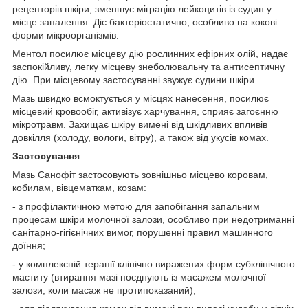
рецепторів шкіри, зменшує міграцію лейкоцитів із судин у
місце запалення. Діє бактеріостатично, особливо на кокові
форми мікроорганізмів.
Ментол посилює місцеву дію рослинних ефірних олій, надає
заспокійливу, легку місцеву знеболювальну та антисептичну
дію. При місцевому застосуванні звужує судини шкіри.
Мазь швидко всмоктується у місцях нанесення, посилює
місцевий кровообіг, активізує харчування, сприяє загоєнню
мікротравм. Захищає шкіру вимені від шкідливих впливів
довкілля (холоду, вологи, вітру), а також від укусів комах.
Застосування
Мазь Санофіт застосовують зовнішньо місцево коровам,
кобилам, вівцематкам, козам:
- з профілактичною метою для запобігання запальним
процесам шкіри молочної залози, особливо при недотриманні
санітарно-гігієнічних вимог, порушенні правил машинного
доїння;
- у комплексній терапії клінічно виражених форм субклінічного
маститу (втирання мазі поєднують із масажем молочної
залози, коли масаж не протипоказаний);