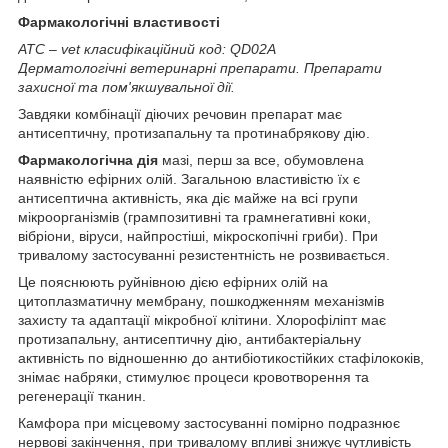
Фармакологічні властивості
ATC
–
vet
класифікаційний
код: QD02A
Дерматологічні
ветеринарні препарати. Препарати
захисної та пом'якшувальної дії.
Завдяки комбінації діючих речовин препарат має
антисептичну, протизапальну та протинабрякову дію.
Фармакологічна дія
мазі, перш за все, обумовлена
наявністю ефірних олій. Загальною властивістю їх є
антисептична активність, яка діє майже на всі групи
мікроорганізмів (грампозитивні та грамнегативні коки,
вібріони, віруси, найпростіші, мікроскопічні гриби). При
тривалому застосуванні резистентність не розвивається.
Це пояснюють руйнівною дією ефірних олій на
цитоплазматичну мембрану, пошкодженням механізмів
захисту та адаптації мікробної клітини. Хлорофіліпт має
протизапальну, антисептичну дію, антибактеріальну
активність по відношенню до антибіотикостійких стафілококів,
знімає набряки, стимулює процеси кровотворення та
регенерації тканин.
Камфора при місцевому застосуванні помірно подразнює
нервові закінчення, при тривалому впливі знижує чутливість