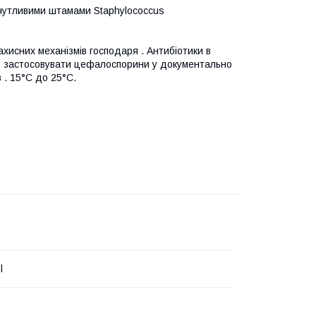
ї чутливими штамами Staphylococcus
 захисних механізмів господаря . Антибіотики в
но застосовувати цефалоспорини у документально
 . 15°C до 25°C.
l