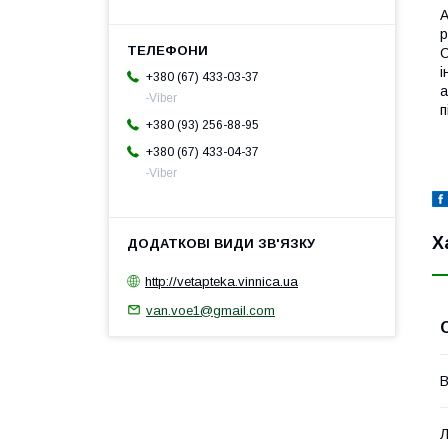
А
p
С
і
+380 (67) 433-03-37
а
-Viber
п
+380 (93) 256-88-95
+380 (67) 433-04-37
-Viber
Х
http://vetapteka.vinnica.ua
van.voe1@gmail.com
В
Л