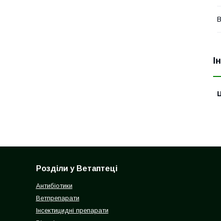
В
І
Ц
Розділи у Ветаптеці
Антибіотики
Ветпрепарати
Інсектицидні препарати