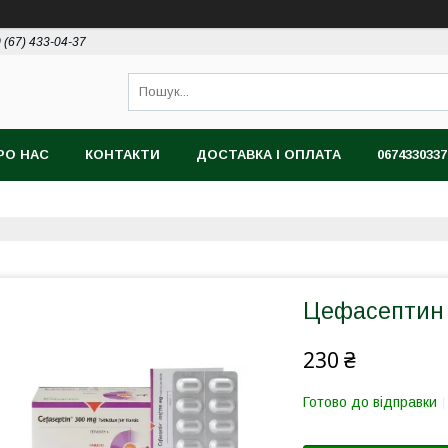
 (67) 433-04-37
РО НАС
КОНТАКТИ
ДОСТАВКА І ОПЛАТА
0674330337
Цефасептин
230 ₴
Готово до відправки