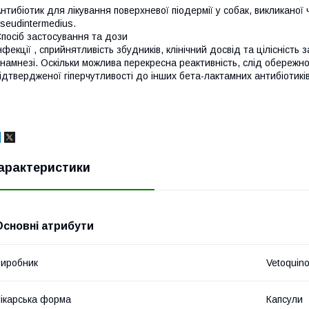
нтибіотик для лікування поверхневої піодермії у собак, викликано
seudintermedius.
посіб застосування та дози
нфекції , сприйнятливість збудників, клінічний досвід та цілісність
намнезі. Оскільки можлива перекресна реактивність, слід обереж
ідтвердженої гіперчутливості до інших бета-лактамних антибіотиків
арактеристики
Основні атрибути
иробник
Vetoquino
ікарська форма
Капсули