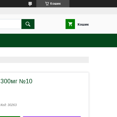
Кошик
Кошик
 300мг №10
Код:
30263