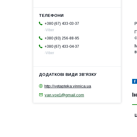
Р
+380 (67) 433-03-37
-Viber
П
с
+380 (93) 256-88-95
М
+380 (67) 433-04-37
в
-Viber
http://vetapteka.vinnica.ua
І
van.voe1@gmail.com
Ц