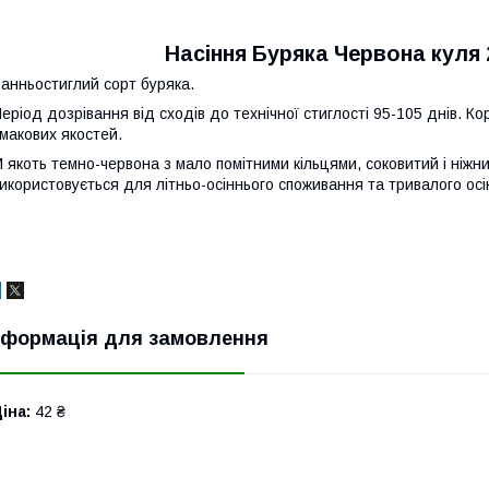
Насіння Буряка Червона куля 2
анньостиглий сорт буряка.
еріод дозрівання від сходів до технічної стиглості 95-105 днів. К
макових якостей.
 якоть темно-червона з мало помітними кільцями, соковитий і ніжн
икористовується для літньо-осіннього споживання та тривалого осі
нформація для замовлення
іна:
42 ₴