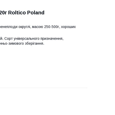
0г Roltico Poland
оренеплоди округлі, масою 250-500г, хороших
ий. Сорт універсального призначення,
нньо-зимового зберігання.