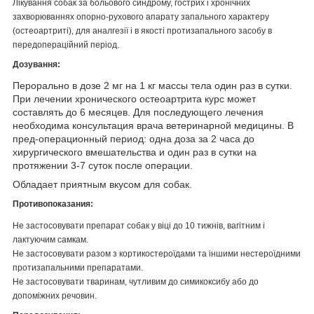
Лікування собак за больового синдрому, гострих і хронічних
захворюваннях опорно-рухового апарату запального характеру
(остеоартриті), для аналгезії і в якості протизапального засобу в
передопераційний період.
Дозування:
Перорально в дозе 2 мг на 1 кг массы тела один раз в сутки.
При лечении хронического остеоартрита курс может
составлять до 6 месяцев. Для последующего лечения
необходима консультация врача ветеринарной медицины. В
пред-операционный период: одна доза за 2 часа до
хирургического вмешательства и один раз в сутки на
протяжении 3-7 суток после операции.
Обладает приятным вкусом для собак.
Противопоказания:
Не застосовувати препарат собак у віці до 10 тижнів, вагітним і
лактуючим самкам.
Не застосовувати разом з кортикостероїдами та іншими нестероїдними
протизапальними препаратами.
Не застосовувати тваринам, чутливим до симикоксибу або до
допоміжних речовин.