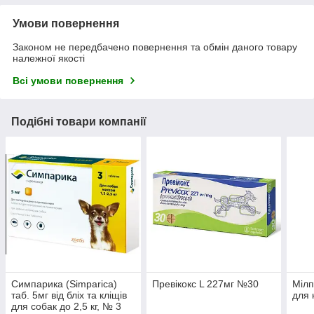
Умови повернення
Законом не передбачено повернення та обмін даного товару
належної якості
Всі умови повернення
Подібні товари компанії
Симпарика (Simparica)
Превікокс L 227мг №30
Мілп
таб. 5мг від бліх та кліщів
для к
для собак до 2,5 кг, № 3