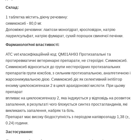
Склад:
1 таблетка містить діючу речовину:
симикоксиб - 80,0 мг.
Допоміжні речовини: лактози моногідрат, кросповідон, натрію
лаурилсульфат, натрію фумарат, сухий порошок свинячої печінки.
Фармакологічні властивості:
АТС vet класифікаційний код: QM01AH93 Протизапальні та
протиревматичні ветеринарні препарати, не стероїдні. Симикоксиб.
Симикоксиб відноситься до групи нестероїдних протизапальних
препаратів групи коксбов, з сильним протизапальною, аналгетичною і
жарознижувальною дією. Симикоксиб діє як селективний інгібітор
ензиму циклооксигенази 2 в циклі арахідонової кислоти. При цьому
препарат
впливає на циклооксигеназу 2, яка індукується у відповідь на розвиток
запалення, в результаті чого блокується синтез простагландинів, які
викликають запалення, набряк та біль.
Препарат має високу біодоступність з періодом напіврозпаду 1,38 (±,
0.24) години.
Застосування: