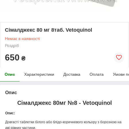
Сімалджекс 80 мг 8таб. Vetoquinol
Немає в наявності
Роздріб
650
₴
Опис
Характеристики
Доставка
Оплата
Умови п
Опис
Сімалджекс 80мг №8 - Vetoquinol
Опис:
Довгасті таблетки білого або блідо-коричневого кольору з борозною на
дві рівних частини.