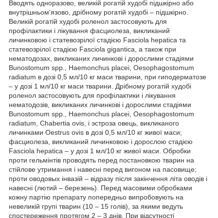
Вводять одноразово, великій рогатій худобі підшкірно або
внутрішньом'язово, дрібному рогатій худобі – підшкірно.
Великій рогатій худобі роленол застосовують для
профілактики і лікування фасциолеза, викликаний
личинковою і статевозрілої стадією Fasciola hepatica та
статевозрілої стадією Fasciola gigantica, а також при
нематодозах, викликаних личинкові і дорослими стадіями
Bunostomum ѕрр., Haemonchus placei, Oesophagostomum
radiatum в дозі 0,5 мл/10 кг маси тварини, при гиподерматозе
– у дозі 1 мл/10 кг маси тварини. Дрібному рогатій худобі
роленол застосовують для профілактики і лікування
нематодозів, викликаних личинкові і дорослими стадіями
Bunostomum spp., Haemonchus placei, Oesophagostomum
radiatum, Chabertia ovis, і эстроза овець, викликаного
личинками Oestrus ovis в дозі 0,5 мл/10 кг живої маси;
фасциолеза, викликаний личинковою і дорослою стадією
Fasciola hepatica – у дозі 1 мл/10 кг живої маси. Обробки
проти гельмінтів проводять перед постановкою тварин на
стійлове утримання і навесні перед вигоном на пасовище;
проти оводовых інвазій – відразу після закінчення літа оводів і
навесні (лютий – березень). Перед масовими обробками
кожну партію препарату попередньо випробовують на
невеликій групі тварин (10 – 15 голів), за якими ведуть
спостереження протягом 2 – 3 днів. При відсутності