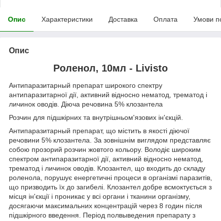
Опис
Характеристики
Доставка
Оплата
Умови п
Опис
Роленол, 10мл - Livisto
Антипаразитарный препарат широкого спектру
антипаразитарної дії, активний відносно нематод, трематод і
личинок оводів. Діюча речовина 5% клозантела
Розчин для підшкірних та внутрішньом'язових ін'єкцій.
Антипаразитарный препарат, що містить в якості діючої
речовини 5% клозантела. За зовнішнім виглядом представляє
собою прозорий розчин жовтого кольору. Володіє широким
спектром антипаразитарної дії, активний відносно нематод,
трематод і личинок оводів. Клозантел, що входить до складу
роленола, порушує енергетичні процеси в організмі паразитів,
що призводить їх до загибелі. Клозантел добре всмоктується з
місця ін'єкції і проникає у всі органи і тканини організму,
досягаючи максимальних концентрацій через 8 годин після
підшкірного введення. Період полвыведения препарату з