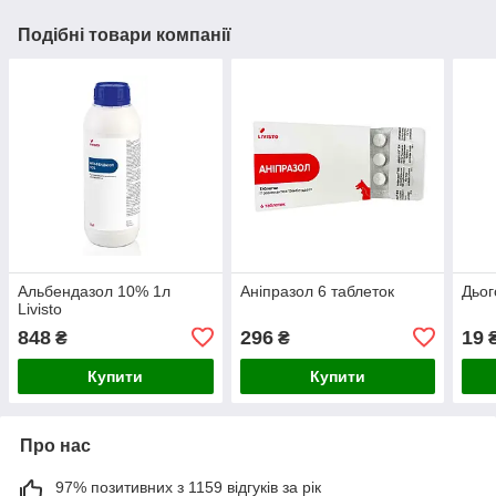
Подібні товари компанії
Альбендазол 10% 1л
Аніпразол 6 таблеток
Дьог
Livisto
848
296
19
₴
₴
Купити
Купити
Про нас
97% позитивних з 1159 відгуків за рік