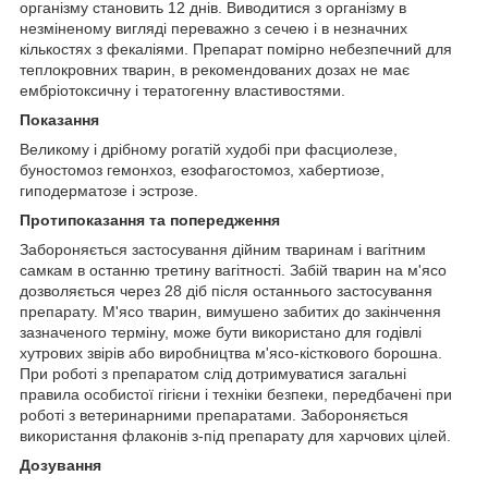
організму становить 12 днів. Виводитися з організму в
незміненому вигляді переважно з сечею і в незначних
кількостях з фекаліями. Препарат помірно небезпечний для
теплокровних тварин, в рекомендованих дозах не має
ембріотоксичну і тератогенну властивостями.
Показання
Великому і дрібному рогатій худобі при фасциолезе,
буностомоз гемонхоз, езофагостомоз, хабертиозе,
гиподерматозе і эстрозе.
Протипоказання та попередження
Забороняється застосування дійним тваринам і вагітним
самкам в останню третину вагітності. Забій тварин на м'ясо
дозволяється через 28 діб після останнього застосування
препарату. М'ясо тварин, вимушено забитих до закінчення
зазначеного терміну, може бути використано для годівлі
хутрових звірів або виробництва м'ясо-кісткового борошна.
При роботі з препаратом слід дотримуватися загальні
правила особистої гігієни і техніки безпеки, передбачені при
роботі з ветеринарними препаратами. Забороняється
використання флаконів з-під препарату для харчових цілей.
Дозування